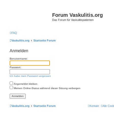
Forum Vaskulitis.org
Das Forum für Vaskulitispatienten
FAQ
Vaskulitis.org
Startseite Forum
Anmelden
Benutzername:
Passwort:
Ich habe mein Passwort vergessen
Angemeldet bleiben
Meinen Online-Status während dieser Sitzung verbergen
Vaskulitis.org
Startseite Forum
Kontakt
Alle Coo