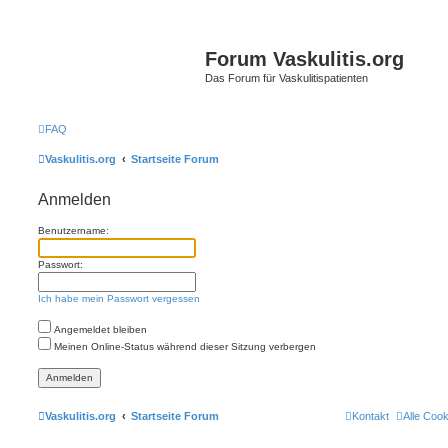
Forum Vaskulitis.org
Das Forum für Vaskulitispatienten
FAQ
Vaskulitis.org
Startseite Forum
Anmelden
Benutzername:
Passwort:
Ich habe mein Passwort vergessen
Angemeldet bleiben
Meinen Online-Status während dieser Sitzung verbergen
Vaskulitis.org
Startseite Forum
Kontakt
Alle Coo