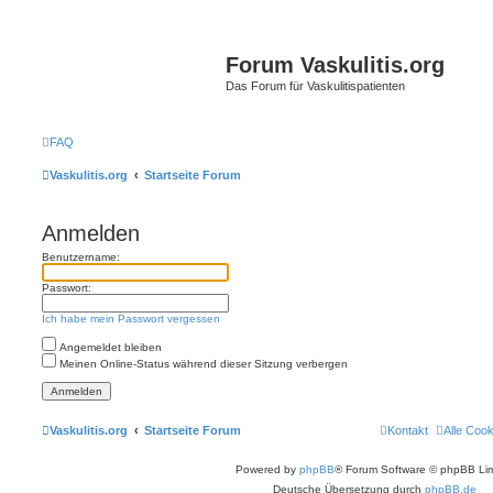
Forum Vaskulitis.org
Das Forum für Vaskulitispatienten
FAQ
Vaskulitis.org
Startseite Forum
Anmelden
Benutzername:
Passwort:
Ich habe mein Passwort vergessen
Angemeldet bleiben
Meinen Online-Status während dieser Sitzung verbergen
Vaskulitis.org
Startseite Forum
Kontakt
Alle Coo
Powered by
phpBB
® Forum Software © phpBB Lim
Deutsche Übersetzung durch
phpBB.de