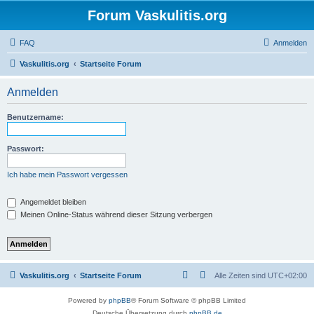
Forum Vaskulitis.org
FAQ
Anmelden
Vaskulitis.org
Startseite Forum
Anmelden
Benutzername:
Passwort:
Ich habe mein Passwort vergessen
Angemeldet bleiben
Meinen Online-Status während dieser Sitzung verbergen
Vaskulitis.org
Startseite Forum
Alle Zeiten sind
UTC+02:00
Powered by
phpBB
® Forum Software © phpBB Limited
Deutsche Übersetzung durch
phpBB.de