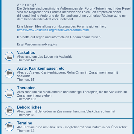
A c h t u n g !
Die Beiträge sind persönliche Äußerungen der Forum-Teilnehmer. In der Regel
sind die Mitglieder des Forums medizinische Laien. Ich empfehlen daher
dringend, keine Änderung der Behandlung ohne vorherige Rücksprache mit
dem behandelnden Arzt vorzunehmen!
Eine kleine Hilfestellung zur Nutzung des Forums gibt es hier:
https://www.vaskulitis.org/dtsch/weiter/forum.html
Ich hoffe auf regen und informativen Gedankenaustausch!
Birgit Wiedenmann-Naujoks
Vaskulitis
Alles rund um das Leben mit Vaskulitis
Themen:
429
Ärzte, Krankenhäuser, etc
Alles zu Ärzten, Krankenhäusern, Reha-Orten im Zusammenhang mit
Vaskulitis
Themen:
67
Therapien
Alles rund um die Medikamente und sonstige Therapien, die mit Vaskulitis im
Zusammenhang stehen
Themen:
183
Behördliches
Alles, was mit Behörden im Zusammenhang mit Vaskulitis zu tun hat
Themen:
35
Termine
Alle Termine rund um Vaskulitis - möglichst mit dem Datum in der Überschrift
Themen:
12