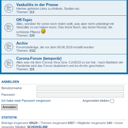
Vaskulitis in der Presse
Hierher gehören Links zu Artikeln, Studien etc.
Themen:
113
Off-Topic
Alles, worüber Ihr sonst noch reden wollt, was aber nicht unbedingt mit
Vaskulitis zu tun haben muss: Das letzte Buch, das beste Rezept, die
schönste Pflanze
Themen:
220
Archiv
Forumsbeiträge, die vor dem 06.06.2018 erstellt wurden
Themen:
5111
Corona-Forum (temporär)
Alles was mit dem Corona-Virus bzw. CoViD19 zu tun hat - nach Abebben der
Pandemie wird das Forum deaktiviert und ins Archiv geschoben.
Themen:
115
ANMELDEN
Benutzername:
Passwort:
Ich habe mein Passwort vergessen
Angemeldet bleiben
STATISTIK
Beiträge insgesamt
48628
• Themen insgesamt
6357
• Mitglieder insgesamt
144
• Unser
neuestes Mitglied:
SCHOKELINE