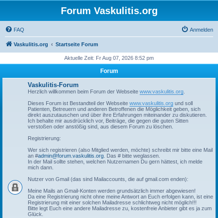
Forum Vaskulitis.org
FAQ
Anmelden
Vaskulitis.org
Startseite Forum
Aktuelle Zeit: Fr Aug 07, 2026 8:52 pm
Forum
Vaskulitis-Forum
Herzlich willkommen beim Forum der Webseite
www.vaskulitis.org
.
Dieses Forum ist Bestandteil der Webseite
www.vaskulitis.org
und soll
Patienten, Betreuern und anderen Betroffenen die Möglichkeit geben, sich
direkt auszutauschen und über ihre Erfahrungen miteinander zu diskutieren.
Ich behalte mir ausdrücklich vor, Beiträge, die gegen die guten Sitten
verstoßen oder anstößig sind, aus diesem Forum zu löschen.
Registrierung:
Wer sich registrieren (also Mitglied werden, möchte) schreibt mir bitte eine Mail
an #
admin@forum.vaskulitis.org
. Das # bitte weglassen.
In der Mail sollte stehen, welchen Nutzernamen Du gern hättest, ich melde
mich dann.
Nutzer von Gmail (das sind Mailaccounts, die auf gmail.com enden):
Meine Mails an Gmail-Konten werden grundsätzlich immer abgewiesen!
Da eine Registrierung nicht ohne meine Antwort an Euch erfolgen kann, ist eine
Registrierung mit einer solchen Mailadresse schlichtweg nicht möglich!!!
Bitte legt Euch eine andere Mailadresse zu, kostenfreie Anbieter gibt es ja zum
Glück.