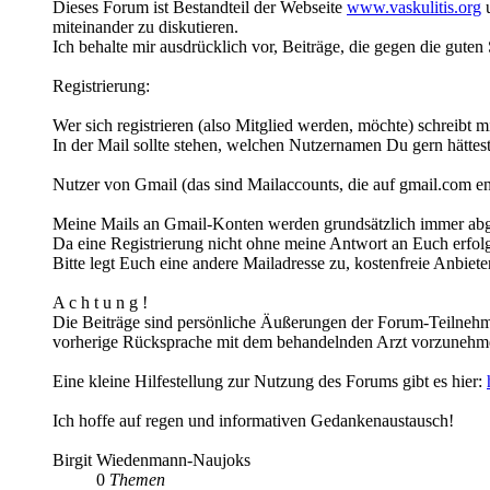
Dieses Forum ist Bestandteil der Webseite
www.vaskulitis.org
u
miteinander zu diskutieren.
Ich behalte mir ausdrücklich vor, Beiträge, die gegen die guten
Registrierung:
Wer sich registrieren (also Mitglied werden, möchte) schreibt mi
In der Mail sollte stehen, welchen Nutzernamen Du gern hättes
Nutzer von Gmail (das sind Mailaccounts, die auf gmail.com e
Meine Mails an Gmail-Konten werden grundsätzlich immer ab
Da eine Registrierung nicht ohne meine Antwort an Euch erfolge
Bitte legt Euch eine andere Mailadresse zu, kostenfreie Anbiete
A c h t u n g !
Die Beiträge sind persönliche Äußerungen der Forum-Teilnehme
vorherige Rücksprache mit dem behandelnden Arzt vorzunehm
Eine kleine Hilfestellung zur Nutzung des Forums gibt es hier:
Ich hoffe auf regen und informativen Gedankenaustausch!
Birgit Wiedenmann-Naujoks
0
Themen