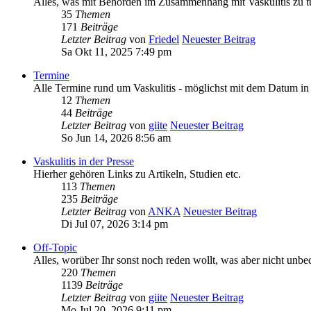
Alles, was mit Behörden im Zusammenhang mit Vaskulitis zu t
35
Themen
171
Beiträge
Letzter Beitrag
von
Friedel
Neuester Beitrag
Sa Okt 11, 2025 7:49 pm
Termine
Alle Termine rund um Vaskulitis - möglichst mit dem Datum in 
12
Themen
44
Beiträge
Letzter Beitrag
von
giite
Neuester Beitrag
So Jun 14, 2026 8:56 am
Vaskulitis in der Presse
Hierher gehören Links zu Artikeln, Studien etc.
113
Themen
235
Beiträge
Letzter Beitrag
von
ANKA
Neuester Beitrag
Di Jul 07, 2026 3:14 pm
Off-Topic
Alles, worüber Ihr sonst noch reden wollt, was aber nicht unbe
220
Themen
1139
Beiträge
Letzter Beitrag
von
giite
Neuester Beitrag
Mo Jul 20, 2026 9:11 pm