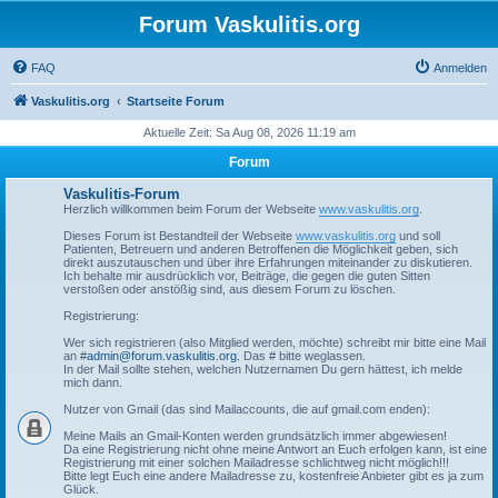
Forum Vaskulitis.org
FAQ
Anmelden
Vaskulitis.org
Startseite Forum
Aktuelle Zeit: Sa Aug 08, 2026 11:19 am
Forum
Vaskulitis-Forum
Herzlich willkommen beim Forum der Webseite
www.vaskulitis.org
.
Dieses Forum ist Bestandteil der Webseite
www.vaskulitis.org
und soll
Patienten, Betreuern und anderen Betroffenen die Möglichkeit geben, sich
direkt auszutauschen und über ihre Erfahrungen miteinander zu diskutieren.
Ich behalte mir ausdrücklich vor, Beiträge, die gegen die guten Sitten
verstoßen oder anstößig sind, aus diesem Forum zu löschen.
Registrierung:
Wer sich registrieren (also Mitglied werden, möchte) schreibt mir bitte eine Mail
an #
admin@forum.vaskulitis.org
. Das # bitte weglassen.
In der Mail sollte stehen, welchen Nutzernamen Du gern hättest, ich melde
mich dann.
Nutzer von Gmail (das sind Mailaccounts, die auf gmail.com enden):
Meine Mails an Gmail-Konten werden grundsätzlich immer abgewiesen!
Da eine Registrierung nicht ohne meine Antwort an Euch erfolgen kann, ist eine
Registrierung mit einer solchen Mailadresse schlichtweg nicht möglich!!!
Bitte legt Euch eine andere Mailadresse zu, kostenfreie Anbieter gibt es ja zum
Glück.