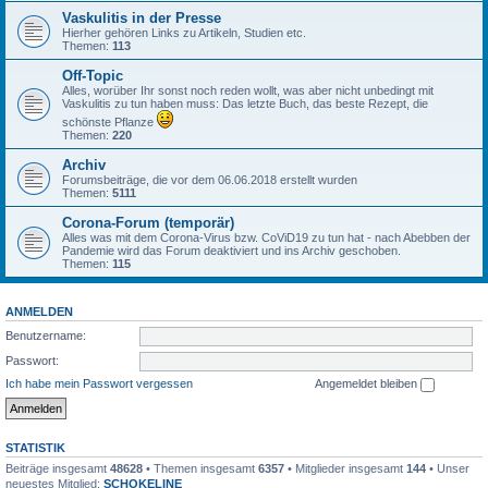
Vaskulitis in der Presse
Hierher gehören Links zu Artikeln, Studien etc.
Themen:
113
Off-Topic
Alles, worüber Ihr sonst noch reden wollt, was aber nicht unbedingt mit
Vaskulitis zu tun haben muss: Das letzte Buch, das beste Rezept, die
schönste Pflanze
Themen:
220
Archiv
Forumsbeiträge, die vor dem 06.06.2018 erstellt wurden
Themen:
5111
Corona-Forum (temporär)
Alles was mit dem Corona-Virus bzw. CoViD19 zu tun hat - nach Abebben der
Pandemie wird das Forum deaktiviert und ins Archiv geschoben.
Themen:
115
ANMELDEN
Benutzername:
Passwort:
Ich habe mein Passwort vergessen
Angemeldet bleiben
STATISTIK
Beiträge insgesamt
48628
• Themen insgesamt
6357
• Mitglieder insgesamt
144
• Unser
neuestes Mitglied:
SCHOKELINE