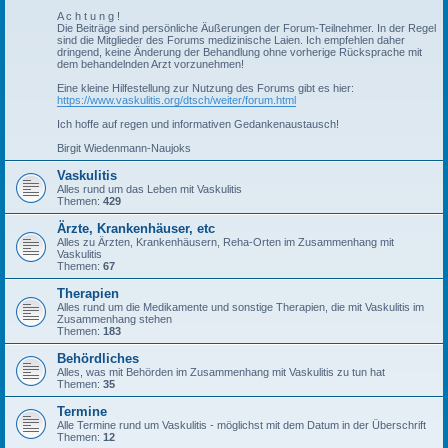
A c h t u n g !
Die Beiträge sind persönliche Äußerungen der Forum-Teilnehmer. In der Regel
sind die Mitglieder des Forums medizinische Laien. Ich empfehlen daher
dringend, keine Änderung der Behandlung ohne vorherige Rücksprache mit
dem behandelnden Arzt vorzunehmen!
Eine kleine Hilfestellung zur Nutzung des Forums gibt es hier:
https://www.vaskulitis.org/dtsch/weiter/forum.html
Ich hoffe auf regen und informativen Gedankenaustausch!
Birgit Wiedenmann-Naujoks
Vaskulitis
Alles rund um das Leben mit Vaskulitis
Themen:
429
Ärzte, Krankenhäuser, etc
Alles zu Ärzten, Krankenhäusern, Reha-Orten im Zusammenhang mit
Vaskulitis
Themen:
67
Therapien
Alles rund um die Medikamente und sonstige Therapien, die mit Vaskulitis im
Zusammenhang stehen
Themen:
183
Behördliches
Alles, was mit Behörden im Zusammenhang mit Vaskulitis zu tun hat
Themen:
35
Termine
Alle Termine rund um Vaskulitis - möglichst mit dem Datum in der Überschrift
Themen:
12