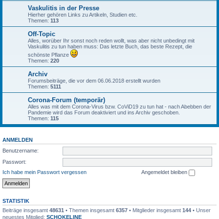
Vaskulitis in der Presse
Hierher gehören Links zu Artikeln, Studien etc.
Themen:
113
Off-Topic
Alles, worüber Ihr sonst noch reden wollt, was aber nicht unbedingt mit
Vaskulitis zu tun haben muss: Das letzte Buch, das beste Rezept, die
schönste Pflanze
Themen:
220
Archiv
Forumsbeiträge, die vor dem 06.06.2018 erstellt wurden
Themen:
5111
Corona-Forum (temporär)
Alles was mit dem Corona-Virus bzw. CoViD19 zu tun hat - nach Abebben der
Pandemie wird das Forum deaktiviert und ins Archiv geschoben.
Themen:
115
ANMELDEN
Benutzername:
Passwort:
Ich habe mein Passwort vergessen
Angemeldet bleiben
STATISTIK
Beiträge insgesamt
48631
• Themen insgesamt
6357
• Mitglieder insgesamt
144
• Unser
neuestes Mitglied:
SCHOKELINE