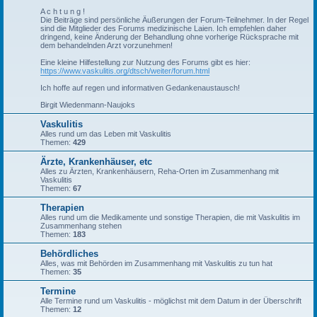
A c h t u n g !
Die Beiträge sind persönliche Äußerungen der Forum-Teilnehmer. In der Regel
sind die Mitglieder des Forums medizinische Laien. Ich empfehlen daher
dringend, keine Änderung der Behandlung ohne vorherige Rücksprache mit
dem behandelnden Arzt vorzunehmen!
Eine kleine Hilfestellung zur Nutzung des Forums gibt es hier:
https://www.vaskulitis.org/dtsch/weiter/forum.html
Ich hoffe auf regen und informativen Gedankenaustausch!
Birgit Wiedenmann-Naujoks
Vaskulitis
Alles rund um das Leben mit Vaskulitis
Themen:
429
Ärzte, Krankenhäuser, etc
Alles zu Ärzten, Krankenhäusern, Reha-Orten im Zusammenhang mit
Vaskulitis
Themen:
67
Therapien
Alles rund um die Medikamente und sonstige Therapien, die mit Vaskulitis im
Zusammenhang stehen
Themen:
183
Behördliches
Alles, was mit Behörden im Zusammenhang mit Vaskulitis zu tun hat
Themen:
35
Termine
Alle Termine rund um Vaskulitis - möglichst mit dem Datum in der Überschrift
Themen:
12