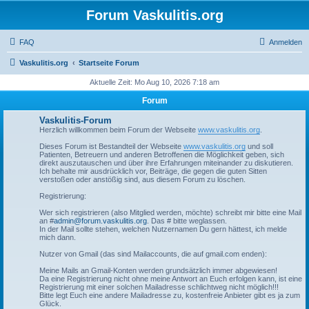
Forum Vaskulitis.org
FAQ
Anmelden
Vaskulitis.org
Startseite Forum
Aktuelle Zeit: Mo Aug 10, 2026 7:18 am
Forum
Vaskulitis-Forum
Herzlich willkommen beim Forum der Webseite
www.vaskulitis.org
.
Dieses Forum ist Bestandteil der Webseite
www.vaskulitis.org
und soll
Patienten, Betreuern und anderen Betroffenen die Möglichkeit geben, sich
direkt auszutauschen und über ihre Erfahrungen miteinander zu diskutieren.
Ich behalte mir ausdrücklich vor, Beiträge, die gegen die guten Sitten
verstoßen oder anstößig sind, aus diesem Forum zu löschen.
Registrierung:
Wer sich registrieren (also Mitglied werden, möchte) schreibt mir bitte eine Mail
an #
admin@forum.vaskulitis.org
. Das # bitte weglassen.
In der Mail sollte stehen, welchen Nutzernamen Du gern hättest, ich melde
mich dann.
Nutzer von Gmail (das sind Mailaccounts, die auf gmail.com enden):
Meine Mails an Gmail-Konten werden grundsätzlich immer abgewiesen!
Da eine Registrierung nicht ohne meine Antwort an Euch erfolgen kann, ist eine
Registrierung mit einer solchen Mailadresse schlichtweg nicht möglich!!!
Bitte legt Euch eine andere Mailadresse zu, kostenfreie Anbieter gibt es ja zum
Glück.