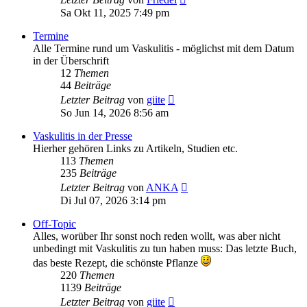
Beitrag
Sa Okt 11, 2025 7:49 pm
Termine
Alle Termine rund um Vaskulitis - möglichst mit dem Datum
in der Überschrift
12
Themen
44
Beiträge
Neuester
Letzter Beitrag
von
giite
Beitrag
So Jun 14, 2026 8:56 am
Vaskulitis in der Presse
Hierher gehören Links zu Artikeln, Studien etc.
113
Themen
235
Beiträge
Neuester
Letzter Beitrag
von
ANKA
Beitrag
Di Jul 07, 2026 3:14 pm
Off-Topic
Alles, worüber Ihr sonst noch reden wollt, was aber nicht
unbedingt mit Vaskulitis zu tun haben muss: Das letzte Buch,
das beste Rezept, die schönste Pflanze
220
Themen
1139
Beiträge
Neuester
Letzter Beitrag
von
giite