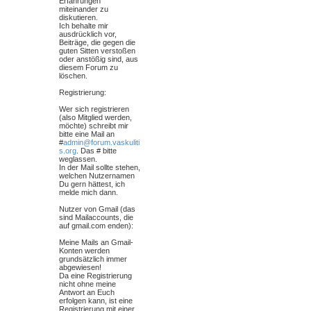
Erfahrungen
miteinander zu
diskutieren.
Ich behalte mir
ausdrücklich vor,
Beiträge, die gegen die
guten Sitten verstoßen
oder anstößig sind, aus
diesem Forum zu
löschen.
Registrierung:
Wer sich registrieren
(also Mitglied werden,
möchte) schreibt mir
bitte eine Mail an
#
admin@forum.vaskuliti
s.org
. Das # bitte
weglassen.
In der Mail sollte stehen,
welchen Nutzernamen
Du gern hättest, ich
melde mich dann.
Nutzer von Gmail (das
sind Mailaccounts, die
auf gmail.com enden):
Meine Mails an Gmail-
Konten werden
grundsätzlich immer
abgewiesen!
Da eine Registrierung
nicht ohne meine
Antwort an Euch
erfolgen kann, ist eine
Registrierung mit einer