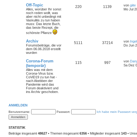
Off-Topic
von
giite
220
1139
Alles, worüber Ihr sonst
Mo Jul 2
noch reden wollt, was
aber nicht unbedingt mit
Vaskulitis zu tun haben
muss: Das letzte Buch,
das beste Rezept, die
schönste Pflanze
Archiv
von
Inge
5111
37214
Forumsbeiträge, die vor
Do Jun 2
dem 06.06.2018 erstellt
wurden
Corona-Forum
von
Dan
115
997
(temporär)
Sa Dez 0
Alles was mit dem
Corona-Virus bzw.
CoViD19 zu tun hat -
nach Abebben der
Pandemie wird das
Forum deaktiviert und
ins Archiv geschoben.
ANMELDEN
Benutzername:
Passwort:
Ich habe mein Passwort ver
STATISTIK
Beiträge insgesamt
48627
• Themen insgesamt
6356
• Mitglieder insgesamt
143
• Unse