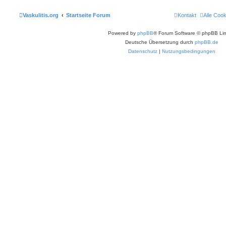
Vaskulitis.org
Startseite Forum
Kontakt
Alle Coo
Powered by
phpBB
® Forum Software © phpBB Lim
Deutsche Übersetzung durch
phpBB.de
Datenschutz
|
Nutzungsbedingungen