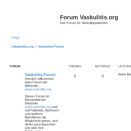
Forum Vaskulitis.org
Das Forum für Vaskulitispatienten
FAQ
Vaskulitis.org
Startseite Forum
FORUM
THEMEN
BEITRÄGE
LETZTER
Vaskulitis-Forum
Keine Be
0
0
Herzlich willkommen
beim Forum der
Webseite
www.vaskulitis.org
.
Dieses Forum ist
Bestandteil der
Webseite
www.vaskulitis.org
und
soll Patienten, Betreuern
und anderen
Betroffenen die
Möglichkeit geben, sich
direkt auszutauschen
und über ihre