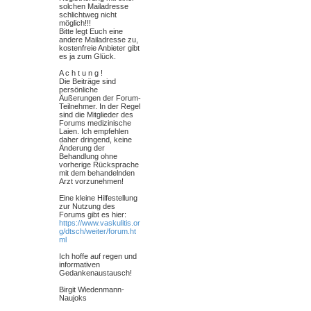
solchen Mailadresse
schlichtweg nicht
möglich!!!
Bitte legt Euch eine
andere Mailadresse zu,
kostenfreie Anbieter gibt
es ja zum Glück.
A c h t u n g !
Die Beiträge sind
persönliche
Äußerungen der Forum-
Teilnehmer. In der Regel
sind die Mitglieder des
Forums medizinische
Laien. Ich empfehlen
daher dringend, keine
Änderung der
Behandlung ohne
vorherige Rücksprache
mit dem behandelnden
Arzt vorzunehmen!
Eine kleine Hilfestellung
zur Nutzung des
Forums gibt es hier:
https://www.vaskulitis.or
g/dtsch/weiter/forum.ht
ml
Ich hoffe auf regen und
informativen
Gedankenaustausch!
Birgit Wiedenmann-
Naujoks