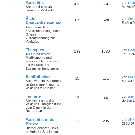
Vaskulitis
von
Dod
428
6297
Alles rund um das
Mo Aug 0
Leben mit Vaskulitis
Ärzte,
von
Ansc
67
620
Krankenhäuser, etc
So Aug 0
Alles zu Ärzten,
Krankenhäusern, Reha-
Orten im
Zusammenhang mit
Vaskulitis
Therapien
von
Dod
183
1730
Alles rund um die
Fr Jul 2
Medikamente und
sonstige Therapien, die
mit Vaskulitis im
Zusammenhang stehen
Behördliches
von
Frie
35
171
Alles, was mit Behörden
Sa Okt 1
im Zusammenhang mit
Vaskulitis zu tun hat
Termine
von
giite
12
44
Alle Termine rund um
So Jun 1
Vaskulitis - möglichst mit
dem Datum in der
Überschrift
Vaskulitis in der
von
ANK
113
235
Presse
Di Jul 0
Hierher gehören Links
zu Artikeln, Studien etc.