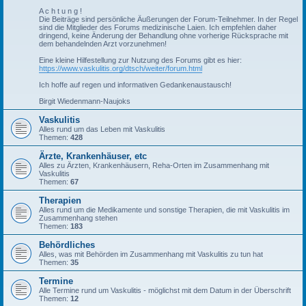
A c h t u n g !
Die Beiträge sind persönliche Äußerungen der Forum-Teilnehmer. In der Regel
sind die Mitglieder des Forums medizinische Laien. Ich empfehlen daher
dringend, keine Änderung der Behandlung ohne vorherige Rücksprache mit
dem behandelnden Arzt vorzunehmen!
Eine kleine Hilfestellung zur Nutzung des Forums gibt es hier:
https://www.vaskulitis.org/dtsch/weiter/forum.html
Ich hoffe auf regen und informativen Gedankenaustausch!
Birgit Wiedenmann-Naujoks
Vaskulitis
Alles rund um das Leben mit Vaskulitis
Themen:
428
Ärzte, Krankenhäuser, etc
Alles zu Ärzten, Krankenhäusern, Reha-Orten im Zusammenhang mit
Vaskulitis
Themen:
67
Therapien
Alles rund um die Medikamente und sonstige Therapien, die mit Vaskulitis im
Zusammenhang stehen
Themen:
183
Behördliches
Alles, was mit Behörden im Zusammenhang mit Vaskulitis zu tun hat
Themen:
35
Termine
Alle Termine rund um Vaskulitis - möglichst mit dem Datum in der Überschrift
Themen:
12