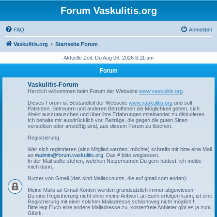
Forum Vaskulitis.org
FAQ
Anmelden
Vaskulitis.org
Startseite Forum
Aktuelle Zeit: Do Aug 06, 2026 8:11 am
Forum
Vaskulitis-Forum
Herzlich willkommen beim Forum der Webseite
www.vaskulitis.org
.
Dieses Forum ist Bestandteil der Webseite
www.vaskulitis.org
und soll
Patienten, Betreuern und anderen Betroffenen die Möglichkeit geben, sich
direkt auszutauschen und über ihre Erfahrungen miteinander zu diskutieren.
Ich behalte mir ausdrücklich vor, Beiträge, die gegen die guten Sitten
verstoßen oder anstößig sind, aus diesem Forum zu löschen.
Registrierung:
Wer sich registrieren (also Mitglied werden, möchte) schreibt mir bitte eine Mail
an #
admin@forum.vaskulitis.org
. Das # bitte weglassen.
In der Mail sollte stehen, welchen Nutzernamen Du gern hättest, ich melde
mich dann.
Nutzer von Gmail (das sind Mailaccounts, die auf gmail.com enden):
Meine Mails an Gmail-Konten werden grundsätzlich immer abgewiesen!
Da eine Registrierung nicht ohne meine Antwort an Euch erfolgen kann, ist eine
Registrierung mit einer solchen Mailadresse schlichtweg nicht möglich!!!
Bitte legt Euch eine andere Mailadresse zu, kostenfreie Anbieter gibt es ja zum
Glück.