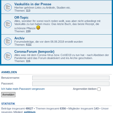
Vaskulitis in der Presse
Hierher gehören Links zu Artikeln, Studien etc.
Themen:
113
Off-Topic
Alles, worüber Ihr sonst noch reden wollt, was aber nicht unbedingt mit
Vaskulitis zu tun haben muss: Das letzte Buch, das beste Rezept, die
schönste Pflanze
Themen:
220
Archiv
Forumsbeiträge, die vor dem 06.06.2018 erstellt wurden
Themen:
5111
Corona-Forum (temporär)
Alles was mit dem Corona-Virus bzw. CoViD19 zu tun hat - nach Abebben der
Pandemie wird das Forum deaktiviert und ins Archiv geschoben.
Themen:
115
ANMELDEN
Benutzername:
Passwort:
Ich habe mein Passwort vergessen
Angemeldet bleiben
STATISTIK
Beiträge insgesamt
48627
• Themen insgesamt
6356
• Mitglieder insgesamt
143
• Unser
neuestes Mitglied:
geliblum