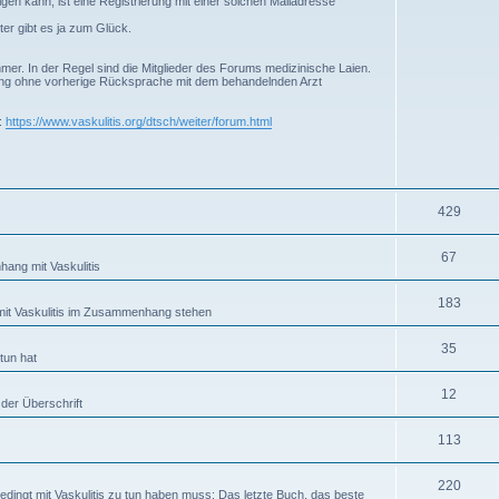
gen kann, ist eine Registrierung mit einer solchen Mailadresse
ter gibt es ja zum Glück.
er. In der Regel sind die Mitglieder des Forums medizinische Laien.
ung ohne vorherige Rücksprache mit dem behandelnden Arzt
r:
https://www.vaskulitis.org/dtsch/weiter/forum.html
429
67
ang mit Vaskulitis
183
 mit Vaskulitis im Zusammenhang stehen
35
tun hat
12
 der Überschrift
113
220
bedingt mit Vaskulitis zu tun haben muss: Das letzte Buch, das beste