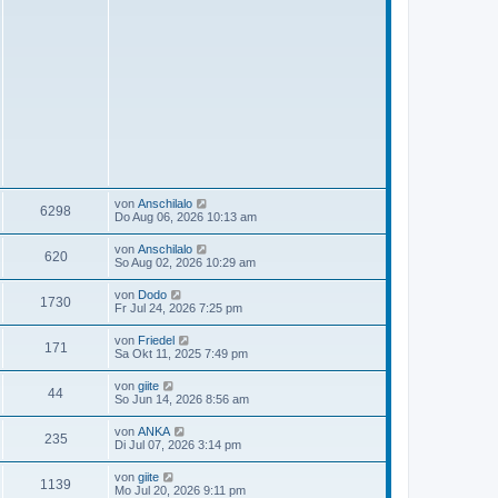
N
von
Anschilalo
6298
e
Do Aug 06, 2026 10:13 am
u
e
N
von
Anschilalo
620
s
e
So Aug 02, 2026 10:29 am
t
u
e
e
N
von
Dodo
r
1730
s
e
Fr Jul 24, 2026 7:25 pm
B
t
u
e
e
e
i
N
von
Friedel
r
171
s
t
e
Sa Okt 11, 2025 7:49 pm
B
t
r
u
e
e
a
e
i
N
von
giite
r
g
44
s
t
e
So Jun 14, 2026 8:56 am
B
t
r
u
e
e
a
e
i
N
von
ANKA
r
g
235
s
t
e
Di Jul 07, 2026 3:14 pm
B
t
r
u
e
e
a
e
i
N
von
giite
r
g
1139
s
t
e
Mo Jul 20, 2026 9:11 pm
B
t