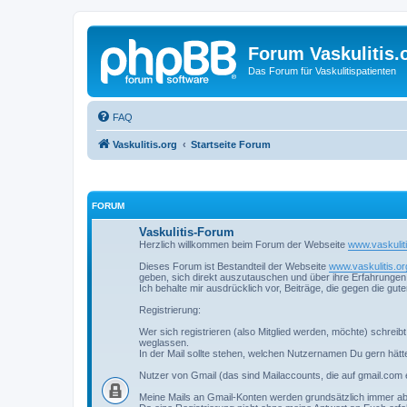
Forum Vaskulitis.
Das Forum für Vaskulitispatienten
FAQ
Vaskulitis.org
Startseite Forum
FORUM
Vaskulitis-Forum
Herzlich willkommen beim Forum der Webseite
www.vaskuliti
Dieses Forum ist Bestandteil der Webseite
www.vaskulitis.or
geben, sich direkt auszutauschen und über ihre Erfahrungen 
Ich behalte mir ausdrücklich vor, Beiträge, die gegen die gu
Registrierung:
Wer sich registrieren (also Mitglied werden, möchte) schreibt 
weglassen.
In der Mail sollte stehen, welchen Nutzernamen Du gern hätt
Nutzer von Gmail (das sind Mailaccounts, die auf gmail.com 
Meine Mails an Gmail-Konten werden grundsätzlich immer a