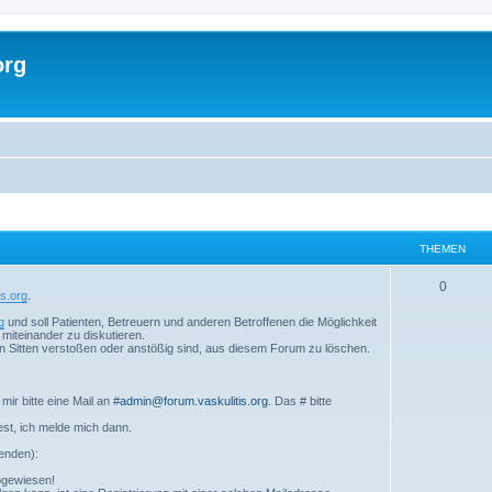
org
THEMEN
0
s.org
.
g
und soll Patienten, Betreuern und anderen Betroffenen die Möglichkeit
miteinander zu diskutieren.
ten Sitten verstoßen oder anstößig sind, aus diesem Forum zu löschen.
mir bitte eine Mail an #
admin@forum.vaskulitis.org
. Das # bitte
est, ich melde mich dann.
enden):
bgewiesen!