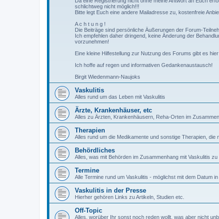
Da eine Registrierung nicht ohne meine Antwort an Euch erfol
schlichtweg nicht möglich!!!
Bitte legt Euch eine andere Mailadresse zu, kostenfreie Anbie
A c h t u n g !
Die Beiträge sind persönliche Äußerungen der Forum-Teilnehm
Ich empfehlen daher dringend, keine Änderung der Behandl
vorzunehmen!
Eine kleine Hilfestellung zur Nutzung des Forums gibt es hie
Ich hoffe auf regen und informativen Gedankenaustausch!
Birgit Wiedenmann-Naujoks
Vaskulitis
Alles rund um das Leben mit Vaskulitis
Ärzte, Krankenhäuser, etc
Alles zu Ärzten, Krankenhäusern, Reha-Orten im Zusammenh
Therapien
Alles rund um die Medikamente und sonstige Therapien, die
Behördliches
Alles, was mit Behörden im Zusammenhang mit Vaskulitis zu 
Termine
Alle Termine rund um Vaskulitis - möglichst mit dem Datum in
Vaskulitis in der Presse
Hierher gehören Links zu Artikeln, Studien etc.
Off-Topic
Alles, worüber Ihr sonst noch reden wollt, was aber nicht un