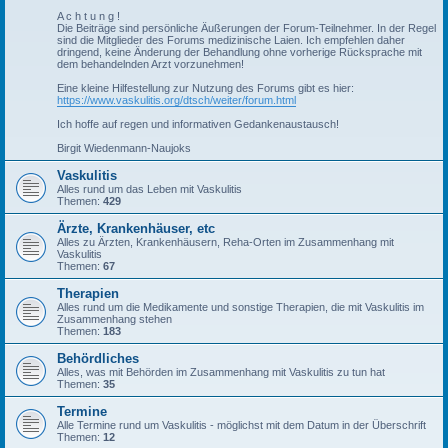
A c h t u n g !
Die Beiträge sind persönliche Äußerungen der Forum-Teilnehmer. In der Regel
sind die Mitglieder des Forums medizinische Laien. Ich empfehlen daher
dringend, keine Änderung der Behandlung ohne vorherige Rücksprache mit
dem behandelnden Arzt vorzunehmen!
Eine kleine Hilfestellung zur Nutzung des Forums gibt es hier:
https://www.vaskulitis.org/dtsch/weiter/forum.html
Ich hoffe auf regen und informativen Gedankenaustausch!
Birgit Wiedenmann-Naujoks
Vaskulitis
Alles rund um das Leben mit Vaskulitis
Themen:
429
Ärzte, Krankenhäuser, etc
Alles zu Ärzten, Krankenhäusern, Reha-Orten im Zusammenhang mit
Vaskulitis
Themen:
67
Therapien
Alles rund um die Medikamente und sonstige Therapien, die mit Vaskulitis im
Zusammenhang stehen
Themen:
183
Behördliches
Alles, was mit Behörden im Zusammenhang mit Vaskulitis zu tun hat
Themen:
35
Termine
Alle Termine rund um Vaskulitis - möglichst mit dem Datum in der Überschrift
Themen:
12