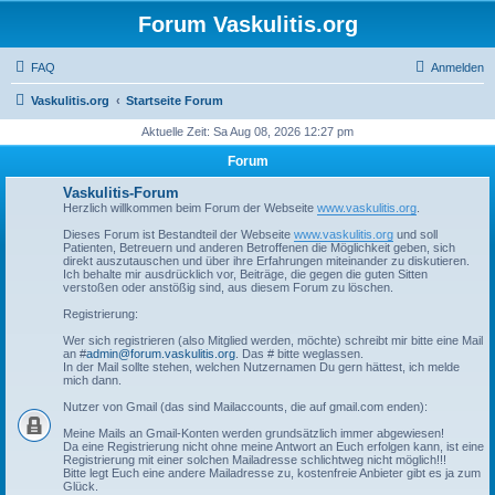
Forum Vaskulitis.org
FAQ
Anmelden
Vaskulitis.org
Startseite Forum
Aktuelle Zeit: Sa Aug 08, 2026 12:27 pm
Forum
Vaskulitis-Forum
Herzlich willkommen beim Forum der Webseite
www.vaskulitis.org
.
Dieses Forum ist Bestandteil der Webseite
www.vaskulitis.org
und soll
Patienten, Betreuern und anderen Betroffenen die Möglichkeit geben, sich
direkt auszutauschen und über ihre Erfahrungen miteinander zu diskutieren.
Ich behalte mir ausdrücklich vor, Beiträge, die gegen die guten Sitten
verstoßen oder anstößig sind, aus diesem Forum zu löschen.
Registrierung:
Wer sich registrieren (also Mitglied werden, möchte) schreibt mir bitte eine Mail
an #
admin@forum.vaskulitis.org
. Das # bitte weglassen.
In der Mail sollte stehen, welchen Nutzernamen Du gern hättest, ich melde
mich dann.
Nutzer von Gmail (das sind Mailaccounts, die auf gmail.com enden):
Meine Mails an Gmail-Konten werden grundsätzlich immer abgewiesen!
Da eine Registrierung nicht ohne meine Antwort an Euch erfolgen kann, ist eine
Registrierung mit einer solchen Mailadresse schlichtweg nicht möglich!!!
Bitte legt Euch eine andere Mailadresse zu, kostenfreie Anbieter gibt es ja zum
Glück.