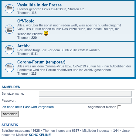
Vaskulitis in der Presse
Hierher gehören Links zu Artikeln, Studien etc.
Themen:
113
Off-Topic
Alles, worüber Ihr sonst noch reden wollt, was aber nicht unbedingt mit
Vaskulitis zu tun haben muss: Das letzte Buch, das beste Rezept, die
schönste Pflanze
Themen:
220
Archiv
Forumsbeiträge, die vor dem 06.06.2018 erstellt wurden
Themen:
5111
Corona-Forum (temporär)
Alles was mit dem Corona-Virus bzw. CoViD19 zu tun hat - nach Abebben der
Pandemie wird das Forum deaktiviert und ins Archiv geschoben.
Themen:
115
ANMELDEN
Benutzername:
Passwort:
Ich habe mein Passwort vergessen
Angemeldet bleiben
STATISTIK
Beiträge insgesamt
48628
• Themen insgesamt
6357
• Mitglieder insgesamt
144
• Unser
neuestes Mitglied:
SCHOKELINE