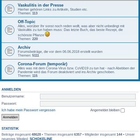
Vaskulitis in der Presse
Hierher gehören Links zu Artikeln, Studien etc.
Themen:
113
Off-Topic
Alles, worüber Ihr sonst noch reden wollt, was aber nicht unbedingt mit
Vaskulitis zu tun haben muss: Das letzte Buch, das beste Rezept, die
schönste Pflanze
Themen:
220
Archiv
Forumsbeiträge, die vor dem 06.06.2018 erstellt wurden
Themen:
5111
Corona-Forum (temporär)
Alles was mit dem Corona-Virus bzw. CoViD19 zu tun hat - nach Abebben der
Pandemie wird das Forum deaktiviert und ins Archiv geschoben.
Themen:
115
ANMELDEN
Benutzername:
Passwort:
Ich habe mein Passwort vergessen
Angemeldet bleiben
STATISTIK
Beiträge insgesamt
48628
• Themen insgesamt
6357
• Mitglieder insgesamt
144
• Unser
neuestes Mitglied:
SCHOKELINE