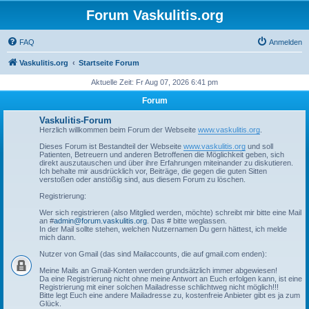
Forum Vaskulitis.org
FAQ
Anmelden
Vaskulitis.org
Startseite Forum
Aktuelle Zeit: Fr Aug 07, 2026 6:41 pm
Forum
Vaskulitis-Forum
Herzlich willkommen beim Forum der Webseite
www.vaskulitis.org
.
Dieses Forum ist Bestandteil der Webseite
www.vaskulitis.org
und soll
Patienten, Betreuern und anderen Betroffenen die Möglichkeit geben, sich
direkt auszutauschen und über ihre Erfahrungen miteinander zu diskutieren.
Ich behalte mir ausdrücklich vor, Beiträge, die gegen die guten Sitten
verstoßen oder anstößig sind, aus diesem Forum zu löschen.
Registrierung:
Wer sich registrieren (also Mitglied werden, möchte) schreibt mir bitte eine Mail
an #
admin@forum.vaskulitis.org
. Das # bitte weglassen.
In der Mail sollte stehen, welchen Nutzernamen Du gern hättest, ich melde
mich dann.
Nutzer von Gmail (das sind Mailaccounts, die auf gmail.com enden):
Meine Mails an Gmail-Konten werden grundsätzlich immer abgewiesen!
Da eine Registrierung nicht ohne meine Antwort an Euch erfolgen kann, ist eine
Registrierung mit einer solchen Mailadresse schlichtweg nicht möglich!!!
Bitte legt Euch eine andere Mailadresse zu, kostenfreie Anbieter gibt es ja zum
Glück.