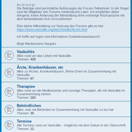
A c h t u n g !
Die Beiträge sind persönliche Äußerungen der Forum-Teilnehmer. In der Regel
sind die Mitglieder des Forums medizinische Laien. Ich empfehlen daher
dringend, keine Änderung der Behandlung ohne vorherige Rücksprache mit
dem behandelnden Arzt vorzunehmen!
Eine kleine Hilfestellung zur Nutzung des Forums gibt es hier:
https://www.vaskulitis.org/dtsch/weiter/forum.html
Ich hoffe auf regen und informativen Gedankenaustausch!
Birgit Wiedenmann-Naujoks
Vaskulitis
Alles rund um das Leben mit Vaskulitis
Themen:
429
Ärzte, Krankenhäuser, etc
Alles zu Ärzten, Krankenhäusern, Reha-Orten im Zusammenhang mit
Vaskulitis
Themen:
67
Therapien
Alles rund um die Medikamente und sonstige Therapien, die mit Vaskulitis im
Zusammenhang stehen
Themen:
183
Behördliches
Alles, was mit Behörden im Zusammenhang mit Vaskulitis zu tun hat
Themen:
35
Termine
Alle Termine rund um Vaskulitis - möglichst mit dem Datum in der Überschrift
Themen:
12