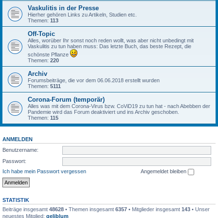
Vaskulitis in der Presse
Hierher gehören Links zu Artikeln, Studien etc.
Themen:
113
Off-Topic
Alles, worüber Ihr sonst noch reden wollt, was aber nicht unbedingt mit
Vaskulitis zu tun haben muss: Das letzte Buch, das beste Rezept, die
schönste Pflanze
Themen:
220
Archiv
Forumsbeiträge, die vor dem 06.06.2018 erstellt wurden
Themen:
5111
Corona-Forum (temporär)
Alles was mit dem Corona-Virus bzw. CoViD19 zu tun hat - nach Abebben der
Pandemie wird das Forum deaktiviert und ins Archiv geschoben.
Themen:
115
ANMELDEN
Benutzername:
Passwort:
Ich habe mein Passwort vergessen
Angemeldet bleiben
STATISTIK
Beiträge insgesamt
48628
• Themen insgesamt
6357
• Mitglieder insgesamt
143
• Unser
neuestes Mitglied:
geliblum