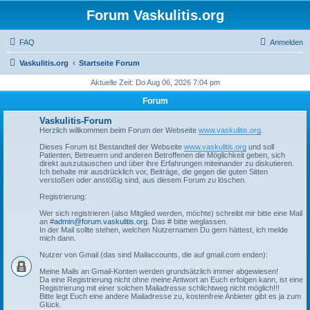
Forum Vaskulitis.org
FAQ
Anmelden
Vaskulitis.org
Startseite Forum
Aktuelle Zeit: Do Aug 06, 2026 7:04 pm
Forum
Vaskulitis-Forum
Herzlich willkommen beim Forum der Webseite
www.vaskulitis.org
.
Dieses Forum ist Bestandteil der Webseite
www.vaskulitis.org
und soll
Patienten, Betreuern und anderen Betroffenen die Möglichkeit geben, sich
direkt auszutauschen und über ihre Erfahrungen miteinander zu diskutieren.
Ich behalte mir ausdrücklich vor, Beiträge, die gegen die guten Sitten
verstoßen oder anstößig sind, aus diesem Forum zu löschen.
Registrierung:
Wer sich registrieren (also Mitglied werden, möchte) schreibt mir bitte eine Mail
an #
admin@forum.vaskulitis.org
. Das # bitte weglassen.
In der Mail sollte stehen, welchen Nutzernamen Du gern hättest, ich melde
mich dann.
Nutzer von Gmail (das sind Mailaccounts, die auf gmail.com enden):
Meine Mails an Gmail-Konten werden grundsätzlich immer abgewiesen!
Da eine Registrierung nicht ohne meine Antwort an Euch erfolgen kann, ist eine
Registrierung mit einer solchen Mailadresse schlichtweg nicht möglich!!!
Bitte legt Euch eine andere Mailadresse zu, kostenfreie Anbieter gibt es ja zum
Glück.