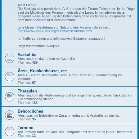
A c h t u n g !
Die Beiträge sind persönliche Äußerungen der Forum-Teilnehmer. In der Regel
sind die Mitglieder des Forums medizinische Laien. Ich empfehlen daher
dringend, keine Änderung der Behandlung ohne vorherige Rücksprache mit
dem behandelnden Arzt vorzunehmen!
Eine kleine Hilfestellung zur Nutzung des Forums gibt es hier:
https://www.vaskulitis.org/dtsch/weiter/forum.html
Ich hoffe auf regen und informativen Gedankenaustausch!
Birgit Wiedenmann-Naujoks
Vaskulitis
Alles rund um das Leben mit Vaskulitis
Themen:
429
Ärzte, Krankenhäuser, etc
Alles zu Ärzten, Krankenhäusern, Reha-Orten im Zusammenhang mit
Vaskulitis
Themen:
67
Therapien
Alles rund um die Medikamente und sonstige Therapien, die mit Vaskulitis im
Zusammenhang stehen
Themen:
183
Behördliches
Alles, was mit Behörden im Zusammenhang mit Vaskulitis zu tun hat
Themen:
35
Termine
Alle Termine rund um Vaskulitis - möglichst mit dem Datum in der Überschrift
Themen:
12