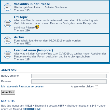
Vaskulitis in der Presse
Hierher gehören Links zu Artikeln, Studien etc.
Themen:
113
Off-Topic
Alles, worüber Ihr sonst noch reden wollt, was aber nicht unbedingt mit
Vaskulitis zu tun haben muss: Das letzte Buch, das beste Rezept, die
schönste Pflanze
Themen:
220
Archiv
Forumsbeiträge, die vor dem 06.06.2018 erstellt wurden
Themen:
5111
Corona-Forum (temporär)
Alles was mit dem Corona-Virus bzw. CoViD19 zu tun hat - nach Abebben der
Pandemie wird das Forum deaktiviert und ins Archiv geschoben.
Themen:
115
ANMELDEN
Benutzername:
Passwort:
Ich habe mein Passwort vergessen
Angemeldet bleiben
STATISTIK
Beiträge insgesamt
48628
• Themen insgesamt
6357
• Mitglieder insgesamt
144
• Unser
neuestes Mitglied:
SCHOKELINE