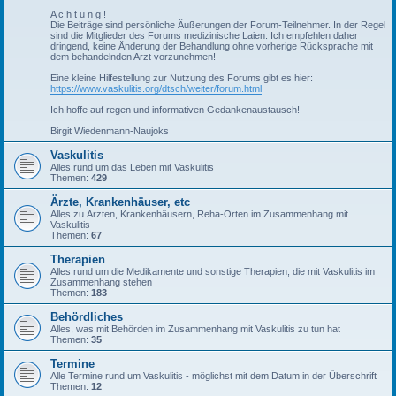
A c h t u n g !
Die Beiträge sind persönliche Äußerungen der Forum-Teilnehmer. In der Regel
sind die Mitglieder des Forums medizinische Laien. Ich empfehlen daher
dringend, keine Änderung der Behandlung ohne vorherige Rücksprache mit
dem behandelnden Arzt vorzunehmen!
Eine kleine Hilfestellung zur Nutzung des Forums gibt es hier:
https://www.vaskulitis.org/dtsch/weiter/forum.html
Ich hoffe auf regen und informativen Gedankenaustausch!
Birgit Wiedenmann-Naujoks
Vaskulitis
Alles rund um das Leben mit Vaskulitis
Themen:
429
Ärzte, Krankenhäuser, etc
Alles zu Ärzten, Krankenhäusern, Reha-Orten im Zusammenhang mit
Vaskulitis
Themen:
67
Therapien
Alles rund um die Medikamente und sonstige Therapien, die mit Vaskulitis im
Zusammenhang stehen
Themen:
183
Behördliches
Alles, was mit Behörden im Zusammenhang mit Vaskulitis zu tun hat
Themen:
35
Termine
Alle Termine rund um Vaskulitis - möglichst mit dem Datum in der Überschrift
Themen:
12