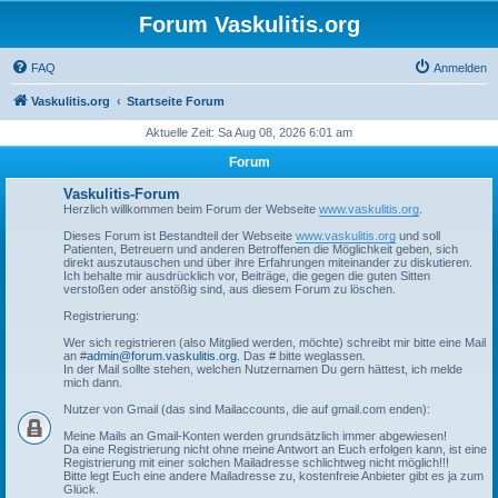
Forum Vaskulitis.org
FAQ
Anmelden
Vaskulitis.org
Startseite Forum
Aktuelle Zeit: Sa Aug 08, 2026 6:01 am
Forum
Vaskulitis-Forum
Herzlich willkommen beim Forum der Webseite
www.vaskulitis.org
.
Dieses Forum ist Bestandteil der Webseite
www.vaskulitis.org
und soll
Patienten, Betreuern und anderen Betroffenen die Möglichkeit geben, sich
direkt auszutauschen und über ihre Erfahrungen miteinander zu diskutieren.
Ich behalte mir ausdrücklich vor, Beiträge, die gegen die guten Sitten
verstoßen oder anstößig sind, aus diesem Forum zu löschen.
Registrierung:
Wer sich registrieren (also Mitglied werden, möchte) schreibt mir bitte eine Mail
an #
admin@forum.vaskulitis.org
. Das # bitte weglassen.
In der Mail sollte stehen, welchen Nutzernamen Du gern hättest, ich melde
mich dann.
Nutzer von Gmail (das sind Mailaccounts, die auf gmail.com enden):
Meine Mails an Gmail-Konten werden grundsätzlich immer abgewiesen!
Da eine Registrierung nicht ohne meine Antwort an Euch erfolgen kann, ist eine
Registrierung mit einer solchen Mailadresse schlichtweg nicht möglich!!!
Bitte legt Euch eine andere Mailadresse zu, kostenfreie Anbieter gibt es ja zum
Glück.