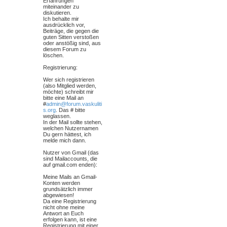
Erfahrungen
miteinander zu
diskutieren.
Ich behalte mir
ausdrücklich vor,
Beiträge, die gegen die
guten Sitten verstoßen
oder anstößig sind, aus
diesem Forum zu
löschen.
Registrierung:
Wer sich registrieren
(also Mitglied werden,
möchte) schreibt mir
bitte eine Mail an
#
admin@forum.vaskuliti
s.org
. Das # bitte
weglassen.
In der Mail sollte stehen,
welchen Nutzernamen
Du gern hättest, ich
melde mich dann.
Nutzer von Gmail (das
sind Mailaccounts, die
auf gmail.com enden):
Meine Mails an Gmail-
Konten werden
grundsätzlich immer
abgewiesen!
Da eine Registrierung
nicht ohne meine
Antwort an Euch
erfolgen kann, ist eine
Registrierung mit einer