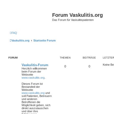
Forum Vaskulitis.org
Das Forum für Vaskulitispatienten
FAQ
Vaskulitis.org
Startseite Forum
FORUM
THEMEN
BEITRÄGE
LETZTER
Vaskulitis-Forum
Keine Be
0
0
Herzlich willkommen
beim Forum der
Webseite
www.vaskulitis.org
.
Dieses Forum ist
Bestandteil der
Webseite
www.vaskulitis.org
und
soll Patienten, Betreuern
und anderen
Betroffenen die
Möglichkeit geben, sich
direkt auszutauschen
und über ihre