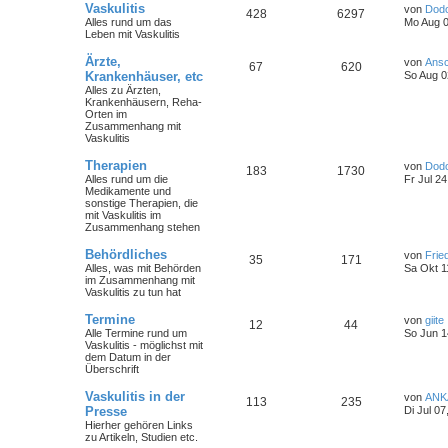
Vaskulitis
von
Dod
428
6297
Alles rund um das
Mo Aug 0
Leben mit Vaskulitis
Ärzte,
von
Ansc
67
620
Krankenhäuser, etc
So Aug 0
Alles zu Ärzten,
Krankenhäusern, Reha-
Orten im
Zusammenhang mit
Vaskulitis
Therapien
von
Dod
183
1730
Alles rund um die
Fr Jul 2
Medikamente und
sonstige Therapien, die
mit Vaskulitis im
Zusammenhang stehen
Behördliches
von
Frie
35
171
Alles, was mit Behörden
Sa Okt 1
im Zusammenhang mit
Vaskulitis zu tun hat
Termine
von
giite
12
44
Alle Termine rund um
So Jun 1
Vaskulitis - möglichst mit
dem Datum in der
Überschrift
Vaskulitis in der
von
ANK
113
235
Presse
Di Jul 0
Hierher gehören Links
zu Artikeln, Studien etc.