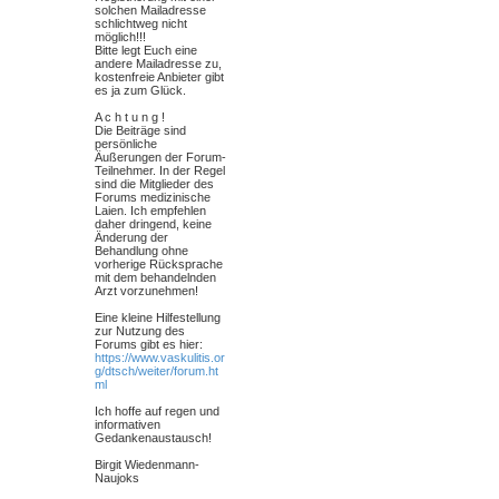
solchen Mailadresse
schlichtweg nicht
möglich!!!
Bitte legt Euch eine
andere Mailadresse zu,
kostenfreie Anbieter gibt
es ja zum Glück.
A c h t u n g !
Die Beiträge sind
persönliche
Äußerungen der Forum-
Teilnehmer. In der Regel
sind die Mitglieder des
Forums medizinische
Laien. Ich empfehlen
daher dringend, keine
Änderung der
Behandlung ohne
vorherige Rücksprache
mit dem behandelnden
Arzt vorzunehmen!
Eine kleine Hilfestellung
zur Nutzung des
Forums gibt es hier:
https://www.vaskulitis.or
g/dtsch/weiter/forum.ht
ml
Ich hoffe auf regen und
informativen
Gedankenaustausch!
Birgit Wiedenmann-
Naujoks