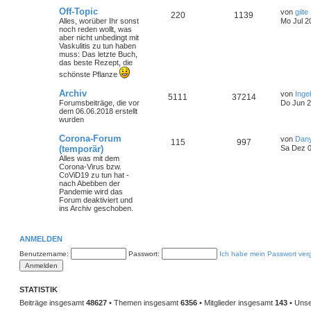
Off-Topic
von
giite
220
1139
Alles, worüber Ihr sonst
Mo Jul 2
noch reden wollt, was
aber nicht unbedingt mit
Vaskulitis zu tun haben
muss: Das letzte Buch,
das beste Rezept, die
schönste Pflanze
Archiv
von
Inge
5111
37214
Forumsbeiträge, die vor
Do Jun 2
dem 06.06.2018 erstellt
wurden
Corona-Forum
von
Dan
115
997
(temporär)
Sa Dez 0
Alles was mit dem
Corona-Virus bzw.
CoViD19 zu tun hat -
nach Abebben der
Pandemie wird das
Forum deaktiviert und
ins Archiv geschoben.
ANMELDEN
Benutzername:
Passwort:
Ich habe mein Passwort ver
STATISTIK
Beiträge insgesamt
48627
• Themen insgesamt
6356
• Mitglieder insgesamt
143
• Unse