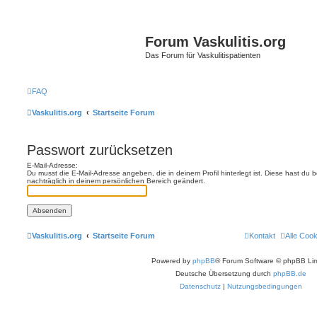
Forum Vaskulitis.org
Das Forum für Vaskulitispatienten
FAQ
Vaskulitis.org
Startseite Forum
Passwort zurücksetzen
E-Mail-Adresse:
Du musst die E-Mail-Adresse angeben, die in deinem Profil hinterlegt ist. Diese hast du
nachträglich in deinem persönlichen Bereich geändert.
Vaskulitis.org
Startseite Forum
Kontakt
Alle Coo
Powered by
phpBB
® Forum Software © phpBB Lim
Deutsche Übersetzung durch
phpBB.de
Datenschutz
|
Nutzungsbedingungen