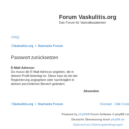
Forum Vaskulitis.org
Das Forum für Vaskulitispatienten
FAQ
Vaskulitis.org
Startseite Forum
Passwort zurücksetzen
E-Mail-Adresse:
Du musst die E-Mail-Adresse angeben, die in
deinem Profil hinterlegt ist. Diese hast du bei der
Registrierung angegeben oder nachträglich in
deinem persönlichen Bereich geändert.
Vaskulitis.org
Startseite Forum
Kontakt
Alle Coo
Powered by
phpBB
® Forum Software © phpBB Lim
Deutsche Übersetzung durch
phpBB.de
Datenschutz
|
Nutzungsbedingungen