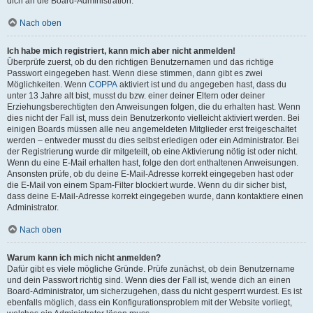
dich an die Board-Administration.
Nach oben
Ich habe mich registriert, kann mich aber nicht anmelden!
Überprüfe zuerst, ob du den richtigen Benutzernamen und das richtige
Passwort eingegeben hast. Wenn diese stimmen, dann gibt es zwei
Möglichkeiten. Wenn
COPPA
aktiviert ist und du angegeben hast, dass du
unter 13 Jahre alt bist, musst du bzw. einer deiner Eltern oder deiner
Erziehungsberechtigten den Anweisungen folgen, die du erhalten hast. Wenn
dies nicht der Fall ist, muss dein Benutzerkonto vielleicht aktiviert werden. Bei
einigen Boards müssen alle neu angemeldeten Mitglieder erst freigeschaltet
werden – entweder musst du dies selbst erledigen oder ein Administrator. Bei
der Registrierung wurde dir mitgeteilt, ob eine Aktivierung nötig ist oder nicht.
Wenn du eine E-Mail erhalten hast, folge den dort enthaltenen Anweisungen.
Ansonsten prüfe, ob du deine E-Mail-Adresse korrekt eingegeben hast oder
die E-Mail von einem Spam-Filter blockiert wurde. Wenn du dir sicher bist,
dass deine E-Mail-Adresse korrekt eingegeben wurde, dann kontaktiere einen
Administrator.
Nach oben
Warum kann ich mich nicht anmelden?
Dafür gibt es viele mögliche Gründe. Prüfe zunächst, ob dein Benutzername
und dein Passwort richtig sind. Wenn dies der Fall ist, wende dich an einen
Board-Administrator, um sicherzugehen, dass du nicht gesperrt wurdest. Es ist
ebenfalls möglich, dass ein Konfigurationsproblem mit der Website vorliegt,