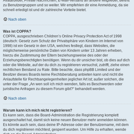
Avatarbilder, Private Nachrichten, E-Mail-Versand an andere Mitglieder, Beitritt
zu Benutzergruppen und so weiter. Wir empfehlen dir eine Anmeldung, da sie
schnell erledigt ist und dir zahlreiche Vorteile bietet.
Nach oben
Was ist COPPA?
COPPA, ausgeschrieben Children’s Online Privacy Protection Act of 1998
(deutsch: Gesetz zum Schutz der Privatsphäre von Kindern im Internet von
1998) ist ein Gesetz in den USA, welches festlegt, dass Websites, die
möglicherweise persönliche Daten von Kindern unter 13 Jahren erheben,
hierzu die Zustimmung der Eltern beziehungsweise des oder der
Erziehungsberechtigten benötigen. Wenn du dir unsicher bist, ob dies auf dich
oder die Website, auf der du dich zu registrieren versuchst, zutrifft, ziehe einen
rechtlichen Beistand zu Rate. Bitte beachte, dass phpBB Limited und der
Besitzer dieses Boards keine Rechtsberatung anbieten kann und nicht die
Anlaufstelle für Rechtsangelegenheiten jeglicher Art ist; außer solchen, die
unter der Frage „An wen soll ich mich wenden, falls es Beschwerden oder
juristische Anfragen zu diesem Forum gibt?“ behandelt werden.
Nach oben
Warum kann ich mich nicht registrieren?
Es kann sein, dass die Board-Administration die Registrierung komplett
ausgeschaltet hat, damit sich keine neuen Benutzer mehr anmelden können.
Es könnte auch sein, dass deine IP-Adresse oder der Benutzername, mit dem
du dich registrieren möchtest, gesperrt wurden. Um Hilfe zu erhalten, wende