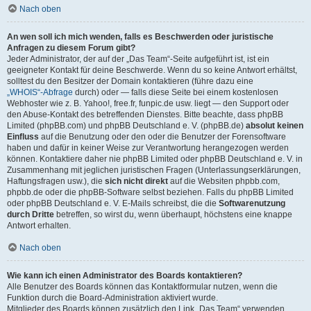
Nach oben
An wen soll ich mich wenden, falls es Beschwerden oder juristische
Anfragen zu diesem Forum gibt?
Jeder Administrator, der auf der „Das Team“-Seite aufgeführt ist, ist ein
geeigneter Kontakt für deine Beschwerde. Wenn du so keine Antwort erhältst,
solltest du den Besitzer der Domain kontaktieren (führe dazu eine
„WHOIS“-Abfrage
durch) oder — falls diese Seite bei einem kostenlosen
Webhoster wie z. B. Yahoo!, free.fr, funpic.de usw. liegt — den Support oder
den Abuse-Kontakt des betreffenden Dienstes. Bitte beachte, dass phpBB
Limited (phpBB.com) und phpBB Deutschland e. V. (phpBB.de)
absolut keinen
Einfluss
auf die Benutzung oder den oder die Benutzer der Forensoftware
haben und dafür in keiner Weise zur Verantwortung herangezogen werden
können. Kontaktiere daher nie phpBB Limited oder phpBB Deutschland e. V. in
Zusammenhang mit jeglichen juristischen Fragen (Unterlassungserklärungen,
Haftungsfragen usw.), die
sich nicht direkt
auf die Websiten phpbb.com,
phpbb.de oder die phpBB-Software selbst beziehen. Falls du phpBB Limited
oder phpBB Deutschland e. V. E-Mails schreibst, die die
Softwarenutzung
durch Dritte
betreffen, so wirst du, wenn überhaupt, höchstens eine knappe
Antwort erhalten.
Nach oben
Wie kann ich einen Administrator des Boards kontaktieren?
Alle Benutzer des Boards können das Kontaktformular nutzen, wenn die
Funktion durch die Board-Administration aktiviert wurde.
Mitglieder des Boards können zusätzlich den Link „Das Team“ verwenden.