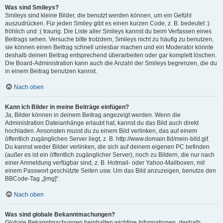
Was sind Smileys?
Smileys sind kleine Bilder, die benutzt werden können, um ein Gefühl
auszudrücken. Für jeden Smiley gibt es einen kurzen Code, z. B. bedeutet :)
fröhlich und :( traurig. Die Liste aller Smileys kannst du beim Verfassen eines
Beitrags sehen. Versuche bitte trotzdem, Smileys nicht zu häufig zu benutzen,
sie können einen Beitrag schnell unlesbar machen und ein Moderator könnte
deshalb deinen Beitrag entsprechend überarbeiten oder gar komplett löschen.
Die Board-Administration kann auch die Anzahl der Smileys begrenzen, die du
in einem Beitrag benutzen kannst.
Nach oben
Kann ich Bilder in meine Beiträge einfügen?
Ja, Bilder können in deinem Beitrag angezeigt werden. Wenn die
Administration Dateianhänge erlaubt hat, kannst du das Bild auch direkt
hochladen. Ansonsten musst du zu einem Bild verlinken, das auf einem
öffentlich zugänglichen Server liegt, z. B. http://www.domain.tld/mein-bild.gif.
Du kannst weder Bilder verlinken, die sich auf deinem eigenen PC befinden
(außer es ist ein öffentlich zugänglicher Server), noch zu Bildern, die nur nach
einer Anmeldung verfügbar sind, z. B. Hotmail- oder Yahoo-Mailboxen, mit
einem Passwort geschützte Seiten usw. Um das Bild anzuzeigen, benutze den
BBCode-Tag „[img]“.
Nach oben
Was sind globale Bekanntmachungen?
Globale Bekanntmachungen beinhalten wichtige Informationen, deshalb