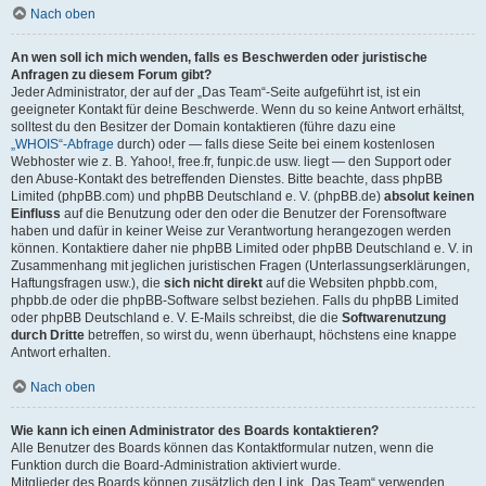
Nach oben
An wen soll ich mich wenden, falls es Beschwerden oder juristische
Anfragen zu diesem Forum gibt?
Jeder Administrator, der auf der „Das Team“-Seite aufgeführt ist, ist ein
geeigneter Kontakt für deine Beschwerde. Wenn du so keine Antwort erhältst,
solltest du den Besitzer der Domain kontaktieren (führe dazu eine
„WHOIS“-Abfrage
durch) oder — falls diese Seite bei einem kostenlosen
Webhoster wie z. B. Yahoo!, free.fr, funpic.de usw. liegt — den Support oder
den Abuse-Kontakt des betreffenden Dienstes. Bitte beachte, dass phpBB
Limited (phpBB.com) und phpBB Deutschland e. V. (phpBB.de)
absolut keinen
Einfluss
auf die Benutzung oder den oder die Benutzer der Forensoftware
haben und dafür in keiner Weise zur Verantwortung herangezogen werden
können. Kontaktiere daher nie phpBB Limited oder phpBB Deutschland e. V. in
Zusammenhang mit jeglichen juristischen Fragen (Unterlassungserklärungen,
Haftungsfragen usw.), die
sich nicht direkt
auf die Websiten phpbb.com,
phpbb.de oder die phpBB-Software selbst beziehen. Falls du phpBB Limited
oder phpBB Deutschland e. V. E-Mails schreibst, die die
Softwarenutzung
durch Dritte
betreffen, so wirst du, wenn überhaupt, höchstens eine knappe
Antwort erhalten.
Nach oben
Wie kann ich einen Administrator des Boards kontaktieren?
Alle Benutzer des Boards können das Kontaktformular nutzen, wenn die
Funktion durch die Board-Administration aktiviert wurde.
Mitglieder des Boards können zusätzlich den Link „Das Team“ verwenden.