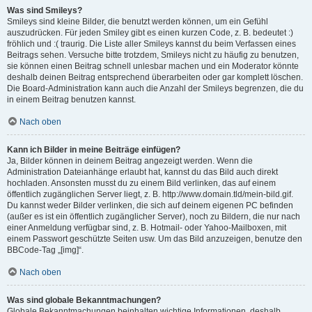
Was sind Smileys?
Smileys sind kleine Bilder, die benutzt werden können, um ein Gefühl
auszudrücken. Für jeden Smiley gibt es einen kurzen Code, z. B. bedeutet :)
fröhlich und :( traurig. Die Liste aller Smileys kannst du beim Verfassen eines
Beitrags sehen. Versuche bitte trotzdem, Smileys nicht zu häufig zu benutzen,
sie können einen Beitrag schnell unlesbar machen und ein Moderator könnte
deshalb deinen Beitrag entsprechend überarbeiten oder gar komplett löschen.
Die Board-Administration kann auch die Anzahl der Smileys begrenzen, die du
in einem Beitrag benutzen kannst.
Nach oben
Kann ich Bilder in meine Beiträge einfügen?
Ja, Bilder können in deinem Beitrag angezeigt werden. Wenn die
Administration Dateianhänge erlaubt hat, kannst du das Bild auch direkt
hochladen. Ansonsten musst du zu einem Bild verlinken, das auf einem
öffentlich zugänglichen Server liegt, z. B. http://www.domain.tld/mein-bild.gif.
Du kannst weder Bilder verlinken, die sich auf deinem eigenen PC befinden
(außer es ist ein öffentlich zugänglicher Server), noch zu Bildern, die nur nach
einer Anmeldung verfügbar sind, z. B. Hotmail- oder Yahoo-Mailboxen, mit
einem Passwort geschützte Seiten usw. Um das Bild anzuzeigen, benutze den
BBCode-Tag „[img]“.
Nach oben
Was sind globale Bekanntmachungen?
Globale Bekanntmachungen beinhalten wichtige Informationen, deshalb