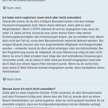
dich an die Board-Administration.
Nach oben
Ich habe mich registriert, kann mich aber nicht anmelden!
Überprüfe zuerst, ob du den richtigen Benutzernamen und das richtige
Passwort eingegeben hast. Wenn diese stimmen, dann gibt es zwei
Möglichkeiten. Wenn
COPPA
aktiviert ist und du angegeben hast, dass du
unter 13 Jahre alt bist, musst du bzw. einer deiner Eltern oder deiner
Erziehungsberechtigten den Anweisungen folgen, die du erhalten hast. Wenn
dies nicht der Fall ist, muss dein Benutzerkonto vielleicht aktiviert werden. Bei
einigen Boards müssen alle neu angemeldeten Mitglieder erst freigeschaltet
werden – entweder musst du dies selbst erledigen oder ein Administrator. Bei
der Registrierung wurde dir mitgeteilt, ob eine Aktivierung nötig ist oder nicht.
Wenn du eine E-Mail erhalten hast, folge den dort enthaltenen Anweisungen.
Ansonsten prüfe, ob du deine E-Mail-Adresse korrekt eingegeben hast oder
die E-Mail von einem Spam-Filter blockiert wurde. Wenn du dir sicher bist,
dass deine E-Mail-Adresse korrekt eingegeben wurde, dann kontaktiere einen
Administrator.
Nach oben
Warum kann ich mich nicht anmelden?
Dafür gibt es viele mögliche Gründe. Prüfe zunächst, ob dein Benutzername
und dein Passwort richtig sind. Wenn dies der Fall ist, wende dich an einen
Board-Administrator, um sicherzugehen, dass du nicht gesperrt wurdest. Es ist
ebenfalls möglich, dass ein Konfigurationsproblem mit der Website vorliegt,