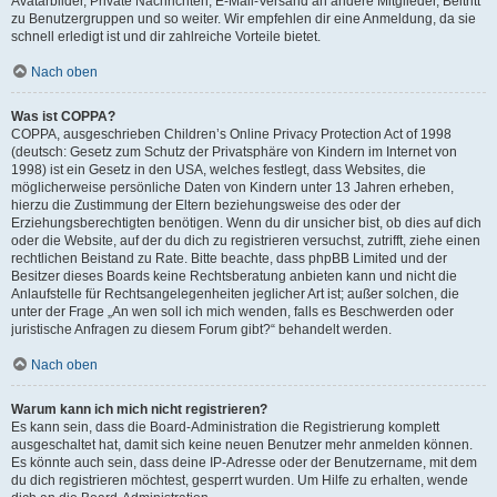
Avatarbilder, Private Nachrichten, E-Mail-Versand an andere Mitglieder, Beitritt
zu Benutzergruppen und so weiter. Wir empfehlen dir eine Anmeldung, da sie
schnell erledigt ist und dir zahlreiche Vorteile bietet.
Nach oben
Was ist COPPA?
COPPA, ausgeschrieben Children’s Online Privacy Protection Act of 1998
(deutsch: Gesetz zum Schutz der Privatsphäre von Kindern im Internet von
1998) ist ein Gesetz in den USA, welches festlegt, dass Websites, die
möglicherweise persönliche Daten von Kindern unter 13 Jahren erheben,
hierzu die Zustimmung der Eltern beziehungsweise des oder der
Erziehungsberechtigten benötigen. Wenn du dir unsicher bist, ob dies auf dich
oder die Website, auf der du dich zu registrieren versuchst, zutrifft, ziehe einen
rechtlichen Beistand zu Rate. Bitte beachte, dass phpBB Limited und der
Besitzer dieses Boards keine Rechtsberatung anbieten kann und nicht die
Anlaufstelle für Rechtsangelegenheiten jeglicher Art ist; außer solchen, die
unter der Frage „An wen soll ich mich wenden, falls es Beschwerden oder
juristische Anfragen zu diesem Forum gibt?“ behandelt werden.
Nach oben
Warum kann ich mich nicht registrieren?
Es kann sein, dass die Board-Administration die Registrierung komplett
ausgeschaltet hat, damit sich keine neuen Benutzer mehr anmelden können.
Es könnte auch sein, dass deine IP-Adresse oder der Benutzername, mit dem
du dich registrieren möchtest, gesperrt wurden. Um Hilfe zu erhalten, wende