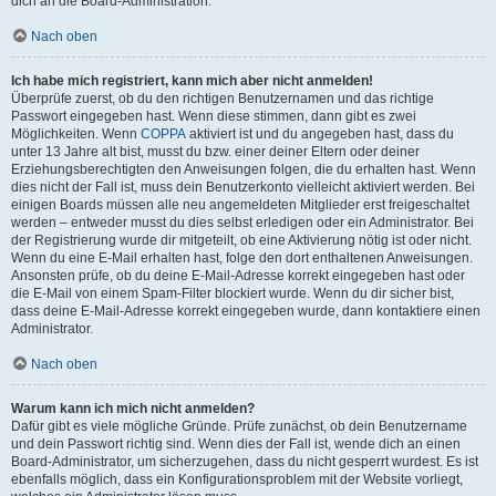
dich an die Board-Administration.
Nach oben
Ich habe mich registriert, kann mich aber nicht anmelden!
Überprüfe zuerst, ob du den richtigen Benutzernamen und das richtige
Passwort eingegeben hast. Wenn diese stimmen, dann gibt es zwei
Möglichkeiten. Wenn
COPPA
aktiviert ist und du angegeben hast, dass du
unter 13 Jahre alt bist, musst du bzw. einer deiner Eltern oder deiner
Erziehungsberechtigten den Anweisungen folgen, die du erhalten hast. Wenn
dies nicht der Fall ist, muss dein Benutzerkonto vielleicht aktiviert werden. Bei
einigen Boards müssen alle neu angemeldeten Mitglieder erst freigeschaltet
werden – entweder musst du dies selbst erledigen oder ein Administrator. Bei
der Registrierung wurde dir mitgeteilt, ob eine Aktivierung nötig ist oder nicht.
Wenn du eine E-Mail erhalten hast, folge den dort enthaltenen Anweisungen.
Ansonsten prüfe, ob du deine E-Mail-Adresse korrekt eingegeben hast oder
die E-Mail von einem Spam-Filter blockiert wurde. Wenn du dir sicher bist,
dass deine E-Mail-Adresse korrekt eingegeben wurde, dann kontaktiere einen
Administrator.
Nach oben
Warum kann ich mich nicht anmelden?
Dafür gibt es viele mögliche Gründe. Prüfe zunächst, ob dein Benutzername
und dein Passwort richtig sind. Wenn dies der Fall ist, wende dich an einen
Board-Administrator, um sicherzugehen, dass du nicht gesperrt wurdest. Es ist
ebenfalls möglich, dass ein Konfigurationsproblem mit der Website vorliegt,