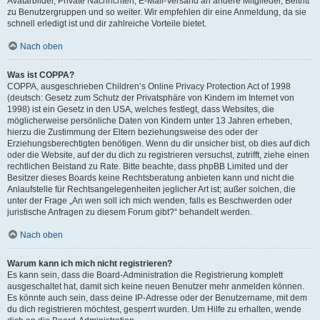
Avatarbilder, Private Nachrichten, E-Mail-Versand an andere Mitglieder, Beitritt
zu Benutzergruppen und so weiter. Wir empfehlen dir eine Anmeldung, da sie
schnell erledigt ist und dir zahlreiche Vorteile bietet.
Nach oben
Was ist COPPA?
COPPA, ausgeschrieben Children’s Online Privacy Protection Act of 1998
(deutsch: Gesetz zum Schutz der Privatsphäre von Kindern im Internet von
1998) ist ein Gesetz in den USA, welches festlegt, dass Websites, die
möglicherweise persönliche Daten von Kindern unter 13 Jahren erheben,
hierzu die Zustimmung der Eltern beziehungsweise des oder der
Erziehungsberechtigten benötigen. Wenn du dir unsicher bist, ob dies auf dich
oder die Website, auf der du dich zu registrieren versuchst, zutrifft, ziehe einen
rechtlichen Beistand zu Rate. Bitte beachte, dass phpBB Limited und der
Besitzer dieses Boards keine Rechtsberatung anbieten kann und nicht die
Anlaufstelle für Rechtsangelegenheiten jeglicher Art ist; außer solchen, die
unter der Frage „An wen soll ich mich wenden, falls es Beschwerden oder
juristische Anfragen zu diesem Forum gibt?“ behandelt werden.
Nach oben
Warum kann ich mich nicht registrieren?
Es kann sein, dass die Board-Administration die Registrierung komplett
ausgeschaltet hat, damit sich keine neuen Benutzer mehr anmelden können.
Es könnte auch sein, dass deine IP-Adresse oder der Benutzername, mit dem
du dich registrieren möchtest, gesperrt wurden. Um Hilfe zu erhalten, wende