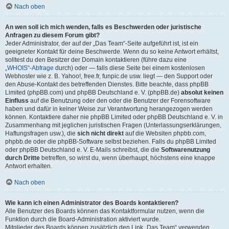
Nach oben
An wen soll ich mich wenden, falls es Beschwerden oder juristische
Anfragen zu diesem Forum gibt?
Jeder Administrator, der auf der „Das Team“-Seite aufgeführt ist, ist ein
geeigneter Kontakt für deine Beschwerde. Wenn du so keine Antwort erhältst,
solltest du den Besitzer der Domain kontaktieren (führe dazu eine
„WHOIS“-Abfrage
durch) oder — falls diese Seite bei einem kostenlosen
Webhoster wie z. B. Yahoo!, free.fr, funpic.de usw. liegt — den Support oder
den Abuse-Kontakt des betreffenden Dienstes. Bitte beachte, dass phpBB
Limited (phpBB.com) und phpBB Deutschland e. V. (phpBB.de)
absolut keinen
Einfluss
auf die Benutzung oder den oder die Benutzer der Forensoftware
haben und dafür in keiner Weise zur Verantwortung herangezogen werden
können. Kontaktiere daher nie phpBB Limited oder phpBB Deutschland e. V. in
Zusammenhang mit jeglichen juristischen Fragen (Unterlassungserklärungen,
Haftungsfragen usw.), die
sich nicht direkt
auf die Websiten phpbb.com,
phpbb.de oder die phpBB-Software selbst beziehen. Falls du phpBB Limited
oder phpBB Deutschland e. V. E-Mails schreibst, die die
Softwarenutzung
durch Dritte
betreffen, so wirst du, wenn überhaupt, höchstens eine knappe
Antwort erhalten.
Nach oben
Wie kann ich einen Administrator des Boards kontaktieren?
Alle Benutzer des Boards können das Kontaktformular nutzen, wenn die
Funktion durch die Board-Administration aktiviert wurde.
Mitglieder des Boards können zusätzlich den Link „Das Team“ verwenden.