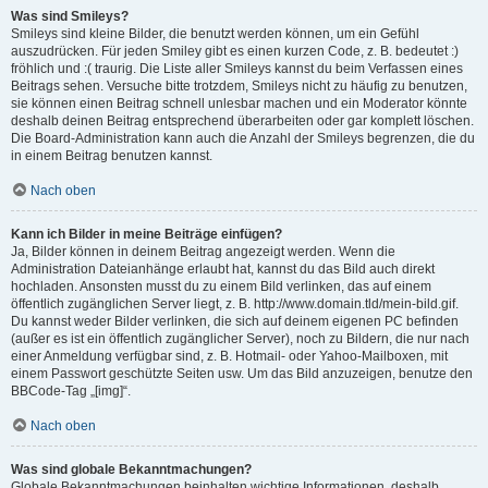
Was sind Smileys?
Smileys sind kleine Bilder, die benutzt werden können, um ein Gefühl
auszudrücken. Für jeden Smiley gibt es einen kurzen Code, z. B. bedeutet :)
fröhlich und :( traurig. Die Liste aller Smileys kannst du beim Verfassen eines
Beitrags sehen. Versuche bitte trotzdem, Smileys nicht zu häufig zu benutzen,
sie können einen Beitrag schnell unlesbar machen und ein Moderator könnte
deshalb deinen Beitrag entsprechend überarbeiten oder gar komplett löschen.
Die Board-Administration kann auch die Anzahl der Smileys begrenzen, die du
in einem Beitrag benutzen kannst.
Nach oben
Kann ich Bilder in meine Beiträge einfügen?
Ja, Bilder können in deinem Beitrag angezeigt werden. Wenn die
Administration Dateianhänge erlaubt hat, kannst du das Bild auch direkt
hochladen. Ansonsten musst du zu einem Bild verlinken, das auf einem
öffentlich zugänglichen Server liegt, z. B. http://www.domain.tld/mein-bild.gif.
Du kannst weder Bilder verlinken, die sich auf deinem eigenen PC befinden
(außer es ist ein öffentlich zugänglicher Server), noch zu Bildern, die nur nach
einer Anmeldung verfügbar sind, z. B. Hotmail- oder Yahoo-Mailboxen, mit
einem Passwort geschützte Seiten usw. Um das Bild anzuzeigen, benutze den
BBCode-Tag „[img]“.
Nach oben
Was sind globale Bekanntmachungen?
Globale Bekanntmachungen beinhalten wichtige Informationen, deshalb