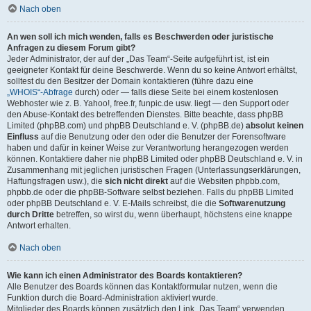
Nach oben
An wen soll ich mich wenden, falls es Beschwerden oder juristische
Anfragen zu diesem Forum gibt?
Jeder Administrator, der auf der „Das Team“-Seite aufgeführt ist, ist ein
geeigneter Kontakt für deine Beschwerde. Wenn du so keine Antwort erhältst,
solltest du den Besitzer der Domain kontaktieren (führe dazu eine
„WHOIS“-Abfrage
durch) oder — falls diese Seite bei einem kostenlosen
Webhoster wie z. B. Yahoo!, free.fr, funpic.de usw. liegt — den Support oder
den Abuse-Kontakt des betreffenden Dienstes. Bitte beachte, dass phpBB
Limited (phpBB.com) und phpBB Deutschland e. V. (phpBB.de)
absolut keinen
Einfluss
auf die Benutzung oder den oder die Benutzer der Forensoftware
haben und dafür in keiner Weise zur Verantwortung herangezogen werden
können. Kontaktiere daher nie phpBB Limited oder phpBB Deutschland e. V. in
Zusammenhang mit jeglichen juristischen Fragen (Unterlassungserklärungen,
Haftungsfragen usw.), die
sich nicht direkt
auf die Websiten phpbb.com,
phpbb.de oder die phpBB-Software selbst beziehen. Falls du phpBB Limited
oder phpBB Deutschland e. V. E-Mails schreibst, die die
Softwarenutzung
durch Dritte
betreffen, so wirst du, wenn überhaupt, höchstens eine knappe
Antwort erhalten.
Nach oben
Wie kann ich einen Administrator des Boards kontaktieren?
Alle Benutzer des Boards können das Kontaktformular nutzen, wenn die
Funktion durch die Board-Administration aktiviert wurde.
Mitglieder des Boards können zusätzlich den Link „Das Team“ verwenden.