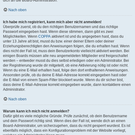
dich an die Board-Administration.
Nach oben
Ich habe mich registriert, kann mich aber nicht anmelden!
Überprüfe zuerst, ob du den richtigen Benutzernamen und das richtige
Passwort eingegeben hast. Wenn diese stimmen, dann gibt es zwei
Möglichkeiten. Wenn
COPPA
aktiviert ist und du angegeben hast, dass du
unter 13 Jahre alt bist, musst du bzw. einer deiner Eltern oder deiner
Erziehungsberechtigten den Anweisungen folgen, die du erhalten hast. Wenn
dies nicht der Fall ist, muss dein Benutzerkonto vielleicht aktiviert werden. Bei
einigen Boards müssen alle neu angemeldeten Mitglieder erst freigeschaltet
werden – entweder musst du dies selbst erledigen oder ein Administrator. Bei
der Registrierung wurde dir mitgeteilt, ob eine Aktivierung nötig ist oder nicht.
Wenn du eine E-Mail erhalten hast, folge den dort enthaltenen Anweisungen.
Ansonsten prüfe, ob du deine E-Mail-Adresse korrekt eingegeben hast oder
die E-Mail von einem Spam-Filter blockiert wurde. Wenn du dir sicher bist,
dass deine E-Mail-Adresse korrekt eingegeben wurde, dann kontaktiere einen
Administrator.
Nach oben
Warum kann ich mich nicht anmelden?
Dafür gibt es viele mögliche Gründe. Prüfe zunächst, ob dein Benutzername
und dein Passwort richtig sind. Wenn dies der Fall ist, wende dich an einen
Board-Administrator, um sicherzugehen, dass du nicht gesperrt wurdest. Es ist
ebenfalls möglich, dass ein Konfigurationsproblem mit der Website vorliegt,