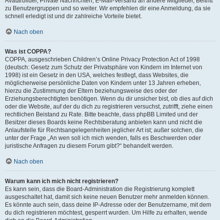
Avatarbilder, Private Nachrichten, E-Mail-Versand an andere Mitglieder, Beitritt
zu Benutzergruppen und so weiter. Wir empfehlen dir eine Anmeldung, da sie
schnell erledigt ist und dir zahlreiche Vorteile bietet.
Nach oben
Was ist COPPA?
COPPA, ausgeschrieben Children’s Online Privacy Protection Act of 1998
(deutsch: Gesetz zum Schutz der Privatsphäre von Kindern im Internet von
1998) ist ein Gesetz in den USA, welches festlegt, dass Websites, die
möglicherweise persönliche Daten von Kindern unter 13 Jahren erheben,
hierzu die Zustimmung der Eltern beziehungsweise des oder der
Erziehungsberechtigten benötigen. Wenn du dir unsicher bist, ob dies auf dich
oder die Website, auf der du dich zu registrieren versuchst, zutrifft, ziehe einen
rechtlichen Beistand zu Rate. Bitte beachte, dass phpBB Limited und der
Besitzer dieses Boards keine Rechtsberatung anbieten kann und nicht die
Anlaufstelle für Rechtsangelegenheiten jeglicher Art ist; außer solchen, die
unter der Frage „An wen soll ich mich wenden, falls es Beschwerden oder
juristische Anfragen zu diesem Forum gibt?“ behandelt werden.
Nach oben
Warum kann ich mich nicht registrieren?
Es kann sein, dass die Board-Administration die Registrierung komplett
ausgeschaltet hat, damit sich keine neuen Benutzer mehr anmelden können.
Es könnte auch sein, dass deine IP-Adresse oder der Benutzername, mit dem
du dich registrieren möchtest, gesperrt wurden. Um Hilfe zu erhalten, wende