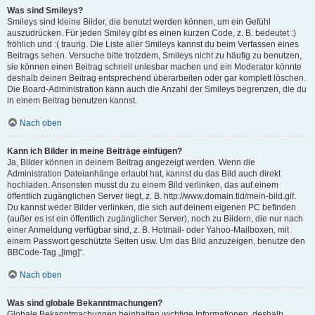
Was sind Smileys?
Smileys sind kleine Bilder, die benutzt werden können, um ein Gefühl
auszudrücken. Für jeden Smiley gibt es einen kurzen Code, z. B. bedeutet :)
fröhlich und :( traurig. Die Liste aller Smileys kannst du beim Verfassen eines
Beitrags sehen. Versuche bitte trotzdem, Smileys nicht zu häufig zu benutzen,
sie können einen Beitrag schnell unlesbar machen und ein Moderator könnte
deshalb deinen Beitrag entsprechend überarbeiten oder gar komplett löschen.
Die Board-Administration kann auch die Anzahl der Smileys begrenzen, die du
in einem Beitrag benutzen kannst.
Nach oben
Kann ich Bilder in meine Beiträge einfügen?
Ja, Bilder können in deinem Beitrag angezeigt werden. Wenn die
Administration Dateianhänge erlaubt hat, kannst du das Bild auch direkt
hochladen. Ansonsten musst du zu einem Bild verlinken, das auf einem
öffentlich zugänglichen Server liegt, z. B. http://www.domain.tld/mein-bild.gif.
Du kannst weder Bilder verlinken, die sich auf deinem eigenen PC befinden
(außer es ist ein öffentlich zugänglicher Server), noch zu Bildern, die nur nach
einer Anmeldung verfügbar sind, z. B. Hotmail- oder Yahoo-Mailboxen, mit
einem Passwort geschützte Seiten usw. Um das Bild anzuzeigen, benutze den
BBCode-Tag „[img]“.
Nach oben
Was sind globale Bekanntmachungen?
Globale Bekanntmachungen beinhalten wichtige Informationen, deshalb