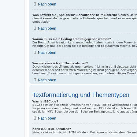
Nach oben
Was bewirkt die „Speichern“-Schaltfläche beim Schreiben eines Beit
Hiermit kannst du die geschriebene Entwürfe speichern und zu einem spät
erneut laden.
Nach oben
Warum muss mein Beitrag erst freigegeben werden?
Die Board-Administration kann entschieden haben, dass in dem Forum, in d
hinzugefügt hat, bei denen sie die Beiträge erst begutachten möchte, bevo
Nach oben
Wie markiere ich ein Thema als neu?
Durch Klicken des „Thema als neu markieren“-Links in der Beitragsansich
deaktiviert oder seit der letzten Markierung ist nicht genügend Zeit verg
beachtest! Es wird meist nicht gerne gesehen, wenn ohne triftigen Grund
Nach oben
Textformatierung und Thementypen
Was ist BBCode?
BBCode ist eine spezielle Umsetzung von HTML, die dir weitreichende Fo
für jeden einzelnen Beitrag deaktiviert werden. BBCode ist ähnlich wie H
speziellen Hilfe-Seite, die von der Seite zur Beitragserstellung aus zugängli
Nach oben
Kann ich HTML benutzen?
Nein, es ist nicht möglich, HTML-Code in Beiträgen zu verwenden. Die m