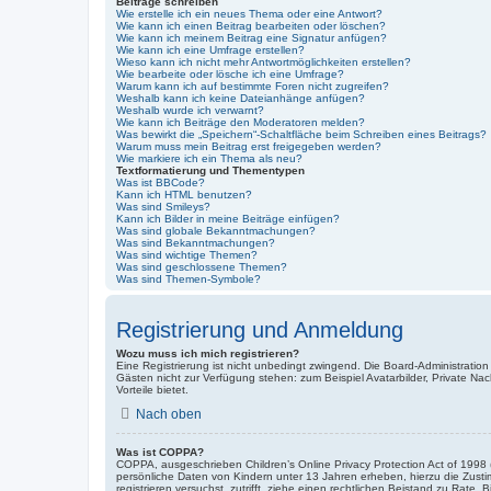
Beiträge schreiben
Wie erstelle ich ein neues Thema oder eine Antwort?
Wie kann ich einen Beitrag bearbeiten oder löschen?
Wie kann ich meinem Beitrag eine Signatur anfügen?
Wie kann ich eine Umfrage erstellen?
Wieso kann ich nicht mehr Antwortmöglichkeiten erstellen?
Wie bearbeite oder lösche ich eine Umfrage?
Warum kann ich auf bestimmte Foren nicht zugreifen?
Weshalb kann ich keine Dateianhänge anfügen?
Weshalb wurde ich verwarnt?
Wie kann ich Beiträge den Moderatoren melden?
Was bewirkt die „Speichern“-Schaltfläche beim Schreiben eines Beitrags?
Warum muss mein Beitrag erst freigegeben werden?
Wie markiere ich ein Thema als neu?
Textformatierung und Thementypen
Was ist BBCode?
Kann ich HTML benutzen?
Was sind Smileys?
Kann ich Bilder in meine Beiträge einfügen?
Was sind globale Bekanntmachungen?
Was sind Bekanntmachungen?
Was sind wichtige Themen?
Was sind geschlossene Themen?
Was sind Themen-Symbole?
Registrierung und Anmeldung
Wozu muss ich mich registrieren?
Eine Registrierung ist nicht unbedingt zwingend. Die Board-Administration d
Gästen nicht zur Verfügung stehen: zum Beispiel Avatarbilder, Private Nach
Vorteile bietet.
Nach oben
Was ist COPPA?
COPPA, ausgeschrieben Children’s Online Privacy Protection Act of 1998 
persönliche Daten von Kindern unter 13 Jahren erheben, hierzu die Zusti
registrieren versuchst, zutrifft, ziehe einen rechtlichen Beistand zu Rat