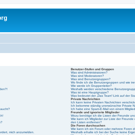
org
Benutzer-Stufen und Gruppen
Was sind Administratoren?
Was sind Moderatoren?
Was sind Benutzergruppen?
Wo finde ich die Benutzergruppen und wie tre
Wie werde ich Gruppenleiter?
lden?!
Weshalb werden verschiedene Benutzergruppe
Was ist eine Hauptgruppe?
Was bedeutet der „Das Team“-Link auf der Sta
Private Nachrichten
Ich kann keine Privaten Nachrichten verschic
Ich bekomme ständig unerwünschte Private N
taucht?
Ich habe eine Spam-E-Mail von einem Mitglied
Freunde und ignorierte Mitglieder
ch!
Wozu benötige ich die Listen der Freunde und 
Wie kann ich Mitglieder zur Liste der Freunde 
n?
den Listen entfernen?
Die Foren durchsuchen
Wie kann ich ein Forum oder mehrere Foren 
ordert, mich anzumelden.
Weshalb erhalte ich bei der Suche keine Erg