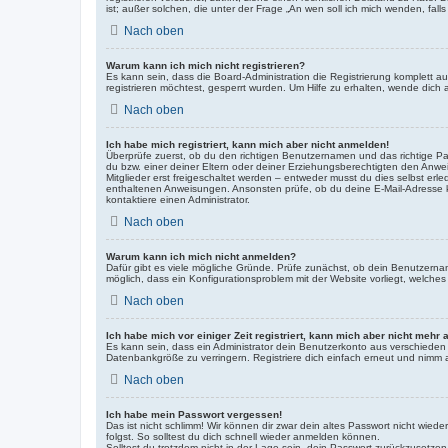
ist; außer solchen, die unter der Frage „An wen soll ich mich wenden, fa
Nach oben
Warum kann ich mich nicht registrieren?
Es kann sein, dass die Board-Administration die Registrierung komplett
registrieren möchtest, gesperrt wurden. Um Hilfe zu erhalten, wende dich 
Nach oben
Ich habe mich registriert, kann mich aber nicht anmelden!
Überprüfe zuerst, ob du den richtigen Benutzernamen und das richtige 
du bzw. einer deiner Eltern oder deiner Erziehungsberechtigten den Anwei
Mitglieder erst freigeschaltet werden – entweder musst du dies selbst erled
enthaltenen Anweisungen. Ansonsten prüfe, ob du deine E-Mail-Adresse ko
kontaktiere einen Administrator.
Nach oben
Warum kann ich mich nicht anmelden?
Dafür gibt es viele mögliche Gründe. Prüfe zunächst, ob dein Benutzername
möglich, dass ein Konfigurationsproblem mit der Website vorliegt, welches
Nach oben
Ich habe mich vor einiger Zeit registriert, kann mich aber nicht mehr
Es kann sein, dass ein Administrator dein Benutzerkonto aus verschieden
Datenbankgröße zu verringern. Registriere dich einfach erneut und nimm a
Nach oben
Ich habe mein Passwort vergessen!
Das ist nicht schlimm! Wir können dir zwar dein altes Passwort nicht wie
folgst. So solltest du dich schnell wieder anmelden können.
Solltest du trotzdem nicht in der Lage sein, dein Passwort zurückzusetzen