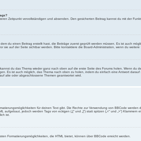
rags?
eren Zeitpunkt vervollständigen und absenden. Den gesicherten Beitrag kannst du mit der Funkt
em du einen Beitrag erstellt hast, die Beiträge zuerst geprüft werden müssen. Es ist auch mögli
r sie auf der Seite sichtbar werden. Bitte kontaktiere die Board-Administration, wenn du weitere
t kannst du das Thema wieder ganz nach oben auf die erste Seite des Forums holen. Wenn du den
angen. Es ist auch möglich, das Thema nach oben zu holen, indem du einfach eine Antwort darauf 
 auf alte oder abgeschlossene Themen geantwortet wird.
rmatierungsmöglichkeiten für deinen Text gibt. Die Rechte zur Verwendung von BBCode werden d
TML aufgebaut, jedoch werden Tags von eckigen („[“ und „]“) statt spitzen („<“ und „>“) Klammern
ch ist.
eisten Formatierungsmöglichkeiten, die HTML bietet, können über BBCode erreicht werden.