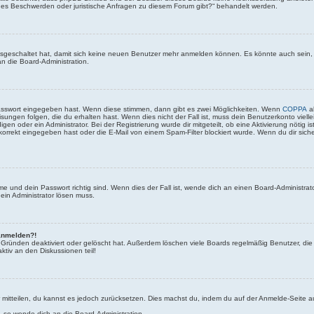
lls es Beschwerden oder juristische Anfragen zu diesem Forum gibt?“ behandelt werden.
 ausgeschaltet hat, damit sich keine neuen Benutzer mehr anmelden können. Es könnte auch sein
an die Board-Administration.
Passwort eingegeben hast. Wenn diese stimmen, dann gibt es zwei Möglichkeiten. Wenn
COPPA
ak
sungen folgen, die du erhalten hast. Wenn dies nicht der Fall ist, muss dein Benutzerkonto viell
igen oder ein Administrator. Bei der Registrierung wurde dir mitgeteilt, ob eine Aktivierung nötig i
rrekt eingegeben hast oder die E-Mail von einem Spam-Filter blockiert wurde. Wenn du dir sich
 und dein Passwort richtig sind. Wenn dies der Fall ist, wende dich an einen Board-Administrato
 ein Administrator lösen muss.
 anmelden?!
 Gründen deaktiviert oder gelöscht hat. Außerdem löschen viele Boards regelmäßig Benutzer, die 
ktiv an den Diskussionen teil!
der mitteilen, du kannst es jedoch zurücksetzen. Dies machst du, indem du auf der Anmelde-Seite
, so wende dich an die Board-Administration.