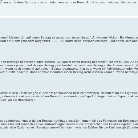
chrichten an andere Benutzer nutzen, falls diese von der Board-Administration freigeschaltet wu
“ klicken. Um auf einen Beitrag zu antworten, musst du auf „Antworten“ klicken. Es könnte sein,
nd der Beitragsansicht aufgelistet. Z. B. „Du darfst neue Themen erstellen“, „Du darfst Dateianh
enen Beiträge bearbeiten oder löschen. Du kannst einen Beitrag bearbeiten, indem du das „Ändere
enn bereits jemand auf deinen Beitrag geantwortet hat, wird dein Beitrag in der Themenansicht a
icht, wenn noch niemand auf deinen Beitrag geantwortet hat oder wenn ein Administrator oder Mod
et wurde. Bitte beachte, dass normale Benutzer einen Beitrag nicht löschen können, wenn bereits 
lche in den Einstellungen in deinem persönlichen Bereich entwerfen. Nachdem du die Signatur e
n, indem du in deinem persönlichen Bereich das standardmäßige Anhängen deiner Signatur aktiv
gen“ wieder deaktivieren.
earbeitest, findest du ein Register „Umfrage erstellen“ unterhalb des Formulars zur Beitragsers
 einen Titel und mindestens zwei Antwortmöglichkeiten in die entsprechenden Felder eingeben und 
, wie viele Optionen ein Benutzer auswählen kann, welches Zeitlimit für die Umfrage gilt (0 bede