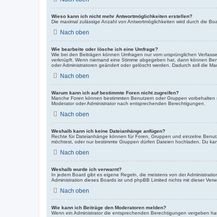
Wieso kann ich nicht mehr Antwortmöglichkeiten erstellen?
Die maximal zulässige Anzahl von Antwortmöglichkeiten wird durch die Boa
Nach oben
Wie bearbeite oder lösche ich eine Umfrage?
Wie bei den Beiträgen können Umfragen nur vom ursprünglichen Verfasser
verknüpft. Wenn niemand eine Stimme abgegeben hat, dann können Benutz
oder Administratoren geändert oder gelöscht werden. Dadurch soll die Ma
Nach oben
Warum kann ich auf bestimmte Foren nicht zugreifen?
Manche Foren können bestimmten Benutzern oder Gruppen vorbehalten se
Moderator oder Administrator nach entsprechenden Berechtigungen.
Nach oben
Weshalb kann ich keine Dateianhänge anfügen?
Rechte für Dateianhänge können für Foren, Gruppen und einzelne Benutz
möchtest, oder nur bestimmte Gruppen dürfen Dateien hochladen. Du kannst
Nach oben
Weshalb wurde ich verwarnt?
In jedem Board gibt es eigene Regeln, die meistens von der Administratio
Administration dieses Boards ist und phpBB Limited nichts mit dieser Verwa
Nach oben
Wie kann ich Beiträge den Moderatoren melden?
Wenn ein Administrator die entsprechenden Berechtigungen vergeben hat, 