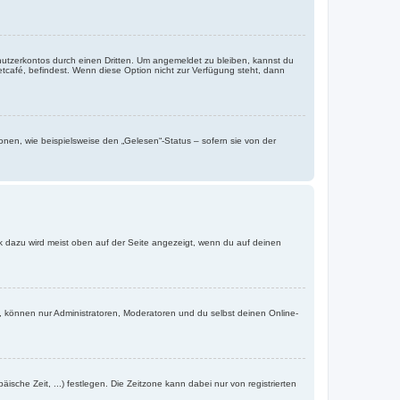
nutzerkontos durch einen Dritten. Um angemeldet zu bleiben, kannst du
tcafé, befindest. Wenn diese Option nicht zur Verfügung steht, dann
onen, wie beispielsweise den „Gelesen“-Status – sofern sie von der
nk dazu wird meist oben auf der Seite angezeigt, wenn du auf deinen
, können nur Administratoren, Moderatoren und du selbst deinen Online-
äische Zeit, ...) festlegen. Die Zeitzone kann dabei nur von registrierten