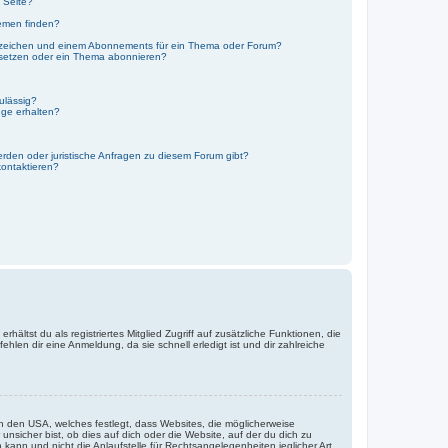
 Seite?
emen finden?
ezeichen und einem Abonnements für ein Thema oder Forum?
 setzen oder ein Thema abonnieren?
ulässig?
nge erhalten?
erden oder juristische Anfragen zu diesem Forum gibt?
kontaktieren?
hältst du als registriertes Mitglied Zugriff auf zusätzliche Funktionen, die
hlen dir eine Anmeldung, da sie schnell erledigt ist und dir zahlreiche
n den USA, welches festlegt, dass Websites, die möglicherweise
sicher bist, ob dies auf dich oder die Website, auf der du dich zu
 kann und nicht die Anlaufstelle für Rechtsangelegenheiten jeglicher Art