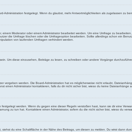
rd-Administration festgelegt. Wenn du glaubst, mehr Antwortmöglichkeiten als zugelassen zu benö
, einem Moderator oder einem Administrator bearbeitet werden. Um eine Umfrage zu bearbeiten, 
er die Umfrage löschen oder die Umfrageoption bearbeiten. Sollte allerdings schon ein Benu
nipulation von laufenden Umfragen verhindert werden.
in. Um diese einzusehen, Beiträge zu lesen, zu schreiben oder andere Vorgänge durchzuführe
er vergeben werden. Die Board-Administration hat es möglicherweise nicht erlaubt, Dateianhän
 einen Administrator kontaktieren, falls du dir nicht sicher bist, wieso du keine Dateianhänge 
n festgelegt werden. Wenn du gegen eine dieser Regeln verstoßen hast, kann sie dir eine Verwar
rnung zu tun hat. Kontaktiere einen Administrator, sofern du die nicht sicher bist, wieso du verwa
siehst du eine Schaltfläche in der Nähe des Beitrags, um diesen zu melden. Du wirst dann durch 