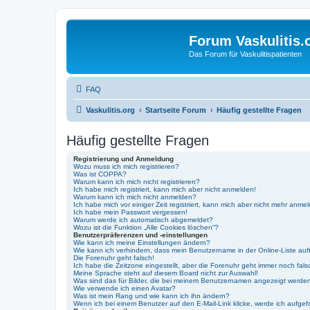
Forum Vaskulitis.
Das Forum für Vaskulitispatienten
FAQ
Vaskulitis.org
Startseite Forum
Häufig gestellte Fragen
Häufig gestellte Fragen
Registrierung und Anmeldung
Wozu muss ich mich registrieren?
Was ist COPPA?
Warum kann ich mich nicht registrieren?
Ich habe mich registriert, kann mich aber nicht anmelden!
Warum kann ich mich nicht anmelden?
Ich habe mich vor einiger Zeit registriert, kann mich aber nicht mehr anme
Ich habe mein Passwort vergessen!
Warum werde ich automatisch abgemeldet?
Wozu ist die Funktion „Alle Cookies löschen“?
Benutzerpräferenzen und -einstellungen
Wie kann ich meine Einstellungen ändern?
Wie kann ich verhindern, dass mein Benutzername in der Online-Liste auf
Die Forenuhr geht falsch!
Ich habe die Zeitzone eingestellt, aber die Forenuhr geht immer noch fals
Meine Sprache steht auf diesem Board nicht zur Auswahl!
Was sind das für Bilder, die bei meinem Benutzernamen angezeigt werde
Wie verwende ich einen Avatar?
Was ist mein Rang und wie kann ich ihn ändern?
Wenn ich bei einem Benutzer auf den E-Mail-Link klicke, werde ich aufgef