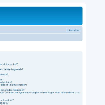
Anmelden
te ich ihnen bei?
n farbig dargestellt?
rtseite?
ken!
achrichten!
 dieses Forums erhalten!
ignorierten Mitglieder?
oder zur Liste der ignorierten Mitglieder hinzufügen oder diese wieder aus
durchsuchen?
ebnisse?