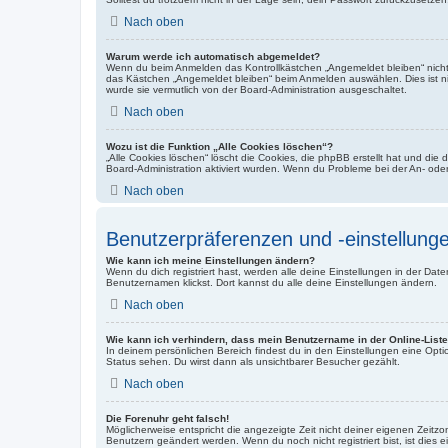
Nach oben
Warum werde ich automatisch abgemeldet?
Wenn du beim Anmelden das Kontrollkästchen „Angemeldet bleiben“ nicht 
das Kästchen „Angemeldet bleiben“ beim Anmelden auswählen. Dies ist nic
wurde sie vermutlich von der Board-Administration ausgeschaltet.
Nach oben
Wozu ist die Funktion „Alle Cookies löschen“?
„Alle Cookies löschen“ löscht die Cookies, die phpBB erstellt hat und di
Board-Administration aktiviert wurden. Wenn du Probleme bei der An- ode
Nach oben
Benutzerpräferenzen und -einstellung
Wie kann ich meine Einstellungen ändern?
Wenn du dich registriert hast, werden alle deine Einstellungen in der Da
Benutzernamen klickst. Dort kannst du alle deine Einstellungen ändern.
Nach oben
Wie kann ich verhindern, dass mein Benutzername in der Online-Liste
In deinem persönlichen Bereich findest du in den Einstellungen eine Opt
Status sehen. Du wirst dann als unsichtbarer Besucher gezählt.
Nach oben
Die Forenuhr geht falsch!
Möglicherweise entspricht die angezeigte Zeit nicht deiner eigenen Zeitzone
Benutzern geändert werden. Wenn du noch nicht registriert bist, ist dies ei