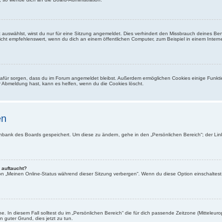
auswählst, wirst du nur für eine Sitzung angemeldet. Dies verhindert den Missbrauch deines Be
ht empfehlenswert, wenn du dich an einem öffentlichen Computer, zum Beispiel in einem Interne
e dafür sorgen, dass du im Forum angemeldet bleibst. Außerdem ermöglichen Cookies einige Funkti
r Abmeldung hast, kann es helfen, wenn du die Cookies löscht.
en
tenbank des Boards gespeichert. Um diese zu ändern, gehe in den „Persönlichen Bereich“; der Li
 auftaucht?
ion „Meinen Online-Status während dieser Sitzung verbergen“. Wenn du diese Option einschaltest
. In diesem Fall solltest du im „Persönlichen Bereich“ die für dich passende Zeitzone (Mitteleurop
n guter Grund, dies jetzt zu tun.