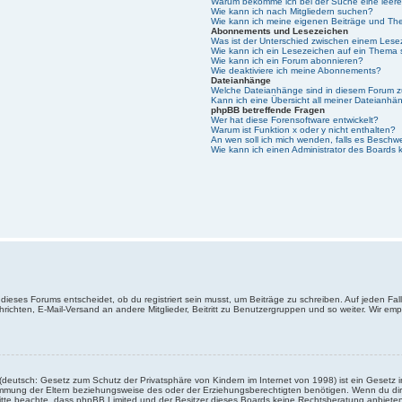
Warum bekomme ich bei der Suche eine leere
Wie kann ich nach Mitgliedern suchen?
Wie kann ich meine eigenen Beiträge und Th
Abonnements und Lesezeichen
Was ist der Unterschied zwischen einem Les
Wie kann ich ein Lesezeichen auf ein Thema
Wie kann ich ein Forum abonnieren?
Wie deaktiviere ich meine Abonnements?
Dateianhänge
Welche Dateianhänge sind in diesem Forum z
Kann ich eine Übersicht all meiner Dateianhä
phpBB betreffende Fragen
Wer hat diese Forensoftware entwickelt?
Warum ist Funktion x oder y nicht enthalten?
An wen soll ich mich wenden, falls es Beschw
Wie kann ich einen Administrator des Boards 
ieses Forums entscheidet, ob du registriert sein musst, um Beiträge zu schreiben. Auf jeden Fall er
richten, E-Mail-Versand an andere Mitglieder, Beitritt zu Benutzergruppen und so weiter. Wir empfe
(deutsch: Gesetz zum Schutz der Privatsphäre von Kindern im Internet von 1998) ist ein Gesetz i
mmung der Eltern beziehungsweise des oder der Erziehungsberechtigten benötigen. Wenn du dir un
e. Bitte beachte, dass phpBB Limited und der Besitzer dieses Boards keine Rechtsberatung anbieten