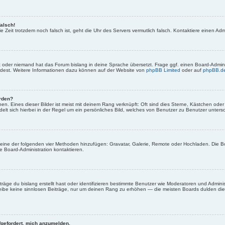
falsch!
 die Zeit trotzdem noch falsch ist, geht die Uhr des Servers vermutlich falsch. Kontaktiere einen A
rt oder niemand hat das Forum bislang in deine Sprache übersetzt. Frage ggf. einen Board-Administ
ürdest. Weitere Informationen dazu können auf der Website von
phpBB Limited
oder auf
phpBB.d
erden?
en. Eines dieser Bilder ist meist mit deinem Rang verknüpft: Oft sind dies Sterne, Kästchen ode
elt sich hierbei in der Regel um ein persönliches Bild, welches von Benutzer zu Benutzer untersch
er eine der folgenden vier Methoden hinzufügen: Gravatar, Galerie, Remote oder Hochladen. Die 
 Board-Administration kontaktieren.
äge du bislang erstellt hast oder identifizieren bestimmte Benutzer wie Moderatoren und Admini
hreibe keine sinnlosen Beiträge, nur um deinen Rang zu erhöhen — die meisten Boards dulden dies
fgefordert, mich anzumelden.