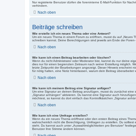
Nur registrierte Benutzer dürfen die foreninterne E-Mail-Funktion für Na
verhindern.
Nach oben
Beiträge schreiben
Wie erstelle ich ein neues Thema oder eine Antwort?
Um ein neues Thema in einem Forum zu eröffnen, musst du auf „Neues Thema
schreiben kannst. Deine Berechtigungen sind jeweils am Ende der Foren- u
Nach oben
Wie kann ich einen Beitrag bearbeiten oder löschen?
Wenn du nicht Administrator oder Moderator bist, kannst du nur deine eig
dies nur für einen begrenzten Zeitraum nach seiner Erstellung möglich. W
letzte Zeitpunkt der Bearbeitungen angezeigt. Dieser Hinweis erscheint n
für nötig halten, eine Notiz hinterlassen, warum dein Beitrag überarbeit
Nach oben
Wie kann ich meinem Beitrag eine Signatur anfügen?
Um eine Signatur an deinen Beitrag anzufügen, musst du zunächst eine so
„Signatur anhängen“ aktivieren. Du kannst eine Signatur auch hinzufüge
möchtest, so kannst du dort einfach das Kontrollkästchen „Signatur anhän
Nach oben
Wie kann ich eine Umfrage erstellen?
Wenn du ein neues Thema eröffnest oder den ersten Beitrag eines Themas b
wahrscheinlich nicht die Berechtigung, Umfragen zu erstellen. Du solltest
steht. Du kannst auch unter „Auswahlmöglichkeiten pro Benutzer“ festlegen
Benutzer ihre Stimme ändern können.
Nach oben