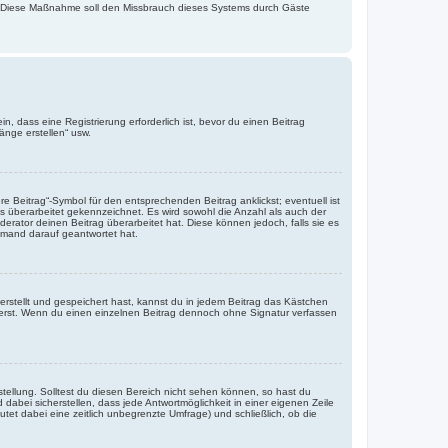
rde. Diese Maßnahme soll den Missbrauch dieses Systems durch Gäste
 dass eine Registrierung erforderlich ist, bevor du einen Beitrag
änge erstellen“ usw.
 Beitrag“-Symbol für den entsprechenden Beitrag anklickst; eventuell ist
ls überarbeitet gekennzeichnet. Es wird sowohl die Anzahl als auch der
erator deinen Beitrag überarbeitet hat. Diese können jedoch, falls sie es
jemand darauf geantwortet hat.
rstellt und gespeichert hast, kannst du in jedem Beitrag das Kästchen
ierst. Wenn du einen einzelnen Beitrag dennoch ohne Signatur verfassen
tellung. Solltest du diesen Bereich nicht sehen können, so hast du
dabei sicherstellen, dass jede Antwortmöglichkeit in einer eigenen Zeile
utet dabei eine zeitlich unbegrenzte Umfrage) und schließlich, ob die