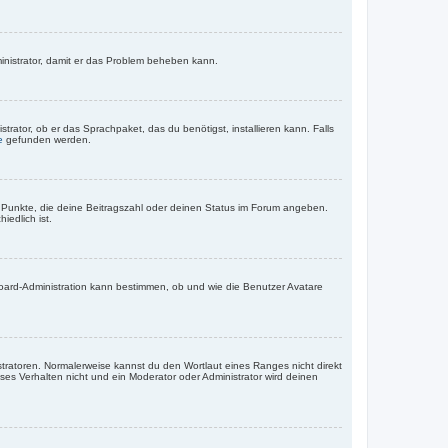
dministrator, damit er das Problem beheben kann.
rator, ob er das Sprachpaket, das du benötigst, installieren kann. Falls
e
gefunden werden.
r Punkte, die deine Beitragszahl oder deinen Status im Forum angeben.
iedlich ist.
Board-Administration kann bestimmen, ob und wie die Benutzer Avatare
stratoren. Normalerweise kannst du den Wortlaut eines Ranges nicht direkt
es Verhalten nicht und ein Moderator oder Administrator wird deinen