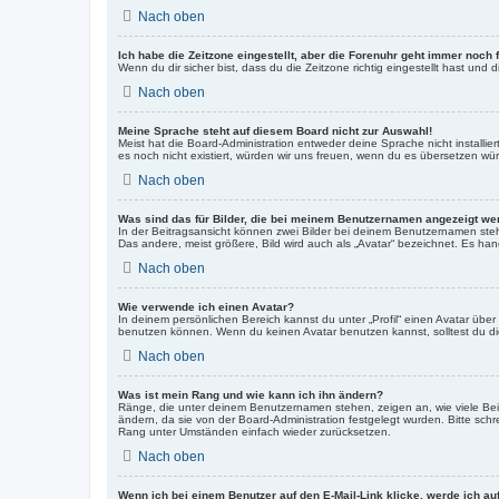
Nach oben
Ich habe die Zeitzone eingestellt, aber die Forenuhr geht immer noch 
Wenn du dir sicher bist, dass du die Zeitzone richtig eingestellt hast und
Nach oben
Meine Sprache steht auf diesem Board nicht zur Auswahl!
Meist hat die Board-Administration entweder deine Sprache nicht installie
es noch nicht existiert, würden wir uns freuen, wenn du es übersetzen w
Nach oben
Was sind das für Bilder, die bei meinem Benutzernamen angezeigt w
In der Beitragsansicht können zwei Bilder bei deinem Benutzernamen steh
Das andere, meist größere, Bild wird auch als „Avatar“ bezeichnet. Es hand
Nach oben
Wie verwende ich einen Avatar?
In deinem persönlichen Bereich kannst du unter „Profil“ einen Avatar üb
benutzen können. Wenn du keinen Avatar benutzen kannst, solltest du die
Nach oben
Was ist mein Rang und wie kann ich ihn ändern?
Ränge, die unter deinem Benutzernamen stehen, zeigen an, wie viele Beitr
ändern, da sie von der Board-Administration festgelegt wurden. Bitte sc
Rang unter Umständen einfach wieder zurücksetzen.
Nach oben
Wenn ich bei einem Benutzer auf den E-Mail-Link klicke, werde ich au