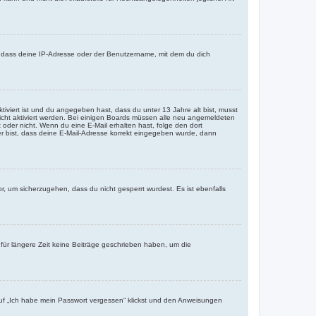
, dass deine IP-Adresse oder der Benutzername, mit dem du dich
tiviert ist und du angegeben hast, dass du unter 13 Jahre alt bist, musst
eicht aktiviert werden. Bei einigen Boards müssen alle neu angemeldeten
st oder nicht. Wenn du eine E-Mail erhalten hast, folge den dort
er bist, dass deine E-Mail-Adresse korrekt eingegeben wurde, dann
r, um sicherzugehen, dass du nicht gesperrt wurdest. Es ist ebenfalls
für längere Zeit keine Beiträge geschrieben haben, um die
 auf „Ich habe mein Passwort vergessen“ klickst und den Anweisungen