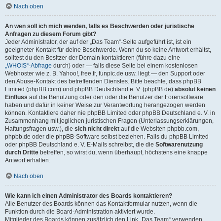
Nach oben
An wen soll ich mich wenden, falls es Beschwerden oder juristische
Anfragen zu diesem Forum gibt?
Jeder Administrator, der auf der „Das Team“-Seite aufgeführt ist, ist ein
geeigneter Kontakt für deine Beschwerde. Wenn du so keine Antwort erhältst,
solltest du den Besitzer der Domain kontaktieren (führe dazu eine
„WHOIS“-Abfrage
durch) oder — falls diese Seite bei einem kostenlosen
Webhoster wie z. B. Yahoo!, free.fr, funpic.de usw. liegt — den Support oder
den Abuse-Kontakt des betreffenden Dienstes. Bitte beachte, dass phpBB
Limited (phpBB.com) und phpBB Deutschland e. V. (phpBB.de)
absolut keinen
Einfluss
auf die Benutzung oder den oder die Benutzer der Forensoftware
haben und dafür in keiner Weise zur Verantwortung herangezogen werden
können. Kontaktiere daher nie phpBB Limited oder phpBB Deutschland e. V. in
Zusammenhang mit jeglichen juristischen Fragen (Unterlassungserklärungen,
Haftungsfragen usw.), die
sich nicht direkt
auf die Websiten phpbb.com,
phpbb.de oder die phpBB-Software selbst beziehen. Falls du phpBB Limited
oder phpBB Deutschland e. V. E-Mails schreibst, die die
Softwarenutzung
durch Dritte
betreffen, so wirst du, wenn überhaupt, höchstens eine knappe
Antwort erhalten.
Nach oben
Wie kann ich einen Administrator des Boards kontaktieren?
Alle Benutzer des Boards können das Kontaktformular nutzen, wenn die
Funktion durch die Board-Administration aktiviert wurde.
Mitglieder des Boards können zusätzlich den Link „Das Team“ verwenden.