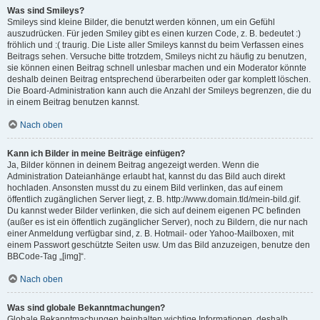
Was sind Smileys?
Smileys sind kleine Bilder, die benutzt werden können, um ein Gefühl
auszudrücken. Für jeden Smiley gibt es einen kurzen Code, z. B. bedeutet :)
fröhlich und :( traurig. Die Liste aller Smileys kannst du beim Verfassen eines
Beitrags sehen. Versuche bitte trotzdem, Smileys nicht zu häufig zu benutzen,
sie können einen Beitrag schnell unlesbar machen und ein Moderator könnte
deshalb deinen Beitrag entsprechend überarbeiten oder gar komplett löschen.
Die Board-Administration kann auch die Anzahl der Smileys begrenzen, die du
in einem Beitrag benutzen kannst.
Nach oben
Kann ich Bilder in meine Beiträge einfügen?
Ja, Bilder können in deinem Beitrag angezeigt werden. Wenn die
Administration Dateianhänge erlaubt hat, kannst du das Bild auch direkt
hochladen. Ansonsten musst du zu einem Bild verlinken, das auf einem
öffentlich zugänglichen Server liegt, z. B. http://www.domain.tld/mein-bild.gif.
Du kannst weder Bilder verlinken, die sich auf deinem eigenen PC befinden
(außer es ist ein öffentlich zugänglicher Server), noch zu Bildern, die nur nach
einer Anmeldung verfügbar sind, z. B. Hotmail- oder Yahoo-Mailboxen, mit
einem Passwort geschützte Seiten usw. Um das Bild anzuzeigen, benutze den
BBCode-Tag „[img]“.
Nach oben
Was sind globale Bekanntmachungen?
Globale Bekanntmachungen beinhalten wichtige Informationen, deshalb