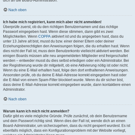
dich an die Board-Administration.
Nach oben
Ich habe mich registriert, kann mich aber nicht anmelden!
Überprüfe zuerst, ob du den richtigen Benutzernamen und das richtige
Passwort eingegeben hast. Wenn diese stimmen, dann gibt es zwei
Möglichkeiten. Wenn
COPPA
aktiviert ist und du angegeben hast, dass du
unter 13 Jahre alt bist, musst du bzw. einer deiner Eltern oder deiner
Erziehungsberechtigten den Anweisungen folgen, die du erhalten hast. Wenn
dies nicht der Fall ist, muss dein Benutzerkonto vielleicht aktiviert werden. Bei
einigen Boards müssen alle neu angemeldeten Mitglieder erst freigeschaltet
werden – entweder musst du dies selbst erledigen oder ein Administrator. Bei
der Registrierung wurde dir mitgeteilt, ob eine Aktivierung nötig ist oder nicht.
Wenn du eine E-Mail erhalten hast, folge den dort enthaltenen Anweisungen.
Ansonsten prüfe, ob du deine E-Mail-Adresse korrekt eingegeben hast oder
die E-Mail von einem Spam-Filter blockiert wurde. Wenn du dir sicher bist,
dass deine E-Mail-Adresse korrekt eingegeben wurde, dann kontaktiere einen
Administrator.
Nach oben
Warum kann ich mich nicht anmelden?
Dafür gibt es viele mögliche Gründe. Prüfe zunächst, ob dein Benutzername
und dein Passwort richtig sind. Wenn dies der Fall ist, wende dich an einen
Board-Administrator, um sicherzugehen, dass du nicht gesperrt wurdest. Es ist
ebenfalls möglich, dass ein Konfigurationsproblem mit der Website vorliegt,