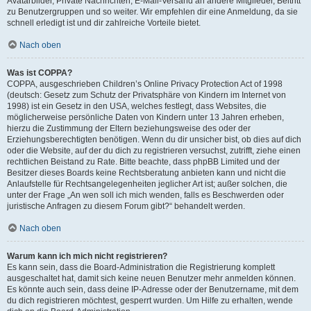
Avatarbilder, Private Nachrichten, E-Mail-Versand an andere Mitglieder, Beitritt
zu Benutzergruppen und so weiter. Wir empfehlen dir eine Anmeldung, da sie
schnell erledigt ist und dir zahlreiche Vorteile bietet.
Nach oben
Was ist COPPA?
COPPA, ausgeschrieben Children’s Online Privacy Protection Act of 1998
(deutsch: Gesetz zum Schutz der Privatsphäre von Kindern im Internet von
1998) ist ein Gesetz in den USA, welches festlegt, dass Websites, die
möglicherweise persönliche Daten von Kindern unter 13 Jahren erheben,
hierzu die Zustimmung der Eltern beziehungsweise des oder der
Erziehungsberechtigten benötigen. Wenn du dir unsicher bist, ob dies auf dich
oder die Website, auf der du dich zu registrieren versuchst, zutrifft, ziehe einen
rechtlichen Beistand zu Rate. Bitte beachte, dass phpBB Limited und der
Besitzer dieses Boards keine Rechtsberatung anbieten kann und nicht die
Anlaufstelle für Rechtsangelegenheiten jeglicher Art ist; außer solchen, die
unter der Frage „An wen soll ich mich wenden, falls es Beschwerden oder
juristische Anfragen zu diesem Forum gibt?“ behandelt werden.
Nach oben
Warum kann ich mich nicht registrieren?
Es kann sein, dass die Board-Administration die Registrierung komplett
ausgeschaltet hat, damit sich keine neuen Benutzer mehr anmelden können.
Es könnte auch sein, dass deine IP-Adresse oder der Benutzername, mit dem
du dich registrieren möchtest, gesperrt wurden. Um Hilfe zu erhalten, wende