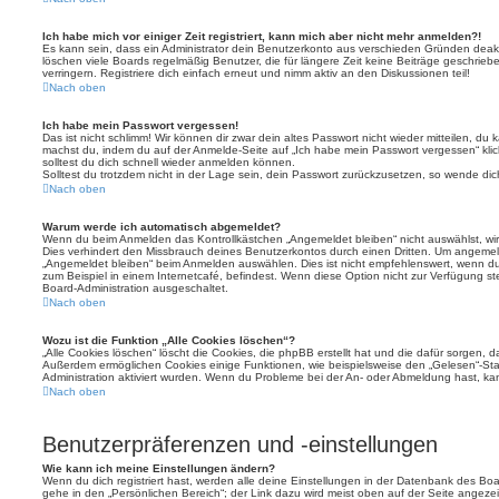
Ich habe mich vor einiger Zeit registriert, kann mich aber nicht mehr anmelden?!
Es kann sein, dass ein Administrator dein Benutzerkonto aus verschieden Gründen deakt
löschen viele Boards regelmäßig Benutzer, die für längere Zeit keine Beiträge geschri
verringern. Registriere dich einfach erneut und nimm aktiv an den Diskussionen teil!
Nach oben
Ich habe mein Passwort vergessen!
Das ist nicht schlimm! Wir können dir zwar dein altes Passwort nicht wieder mitteilen, du
machst du, indem du auf der Anmelde-Seite auf „Ich habe mein Passwort vergessen“ kli
solltest du dich schnell wieder anmelden können.
Solltest du trotzdem nicht in der Lage sein, dein Passwort zurückzusetzen, so wende dic
Nach oben
Warum werde ich automatisch abgemeldet?
Wenn du beim Anmelden das Kontrollkästchen „Angemeldet bleiben“ nicht auswählst, wirs
Dies verhindert den Missbrauch deines Benutzerkontos durch einen Dritten. Um angemel
„Angemeldet bleiben“ beim Anmelden auswählen. Dies ist nicht empfehlenswert, wenn du
zum Beispiel in einem Internetcafé, befindest. Wenn diese Option nicht zur Verfügung st
Board-Administration ausgeschaltet.
Nach oben
Wozu ist die Funktion „Alle Cookies löschen“?
„Alle Cookies löschen“ löscht die Cookies, die phpBB erstellt hat und die dafür sorgen, 
Außerdem ermöglichen Cookies einige Funktionen, wie beispielsweise den „Gelesen“-Stat
Administration aktiviert wurden. Wenn du Probleme bei der An- oder Abmeldung hast, ka
Nach oben
Benutzerpräferenzen und -einstellungen
Wie kann ich meine Einstellungen ändern?
Wenn du dich registriert hast, werden alle deine Einstellungen in der Datenbank des Bo
gehe in den „Persönlichen Bereich“; der Link dazu wird meist oben auf der Seite ange