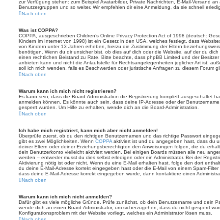
zur Verfügung stehen: zum Beispiel Avatarbilder, Private Nachrichten, E-Mail-Versand an an
Benutzergruppen und so weiter. Wir empfehlen dir eine Anmeldung, da sie schnell erledigt i
Nach oben
Was ist COPPA?
COPPA, ausgeschrieben Children’s Online Privacy Protection Act of 1998 (deutsch: Ges
Kindern im Internet von 1998) ist ein Gesetz in den USA, welches festlegt, dass Website
von Kindern unter 13 Jahren erheben, hierzu die Zustimmung der Eltern beziehungswei
benötigen. Wenn du dir unsicher bist, ob dies auf dich oder die Website, auf der du dich zu
einen rechtlichen Beistand zu Rate. Bitte beachte, dass phpBB Limited und der Besitze
anbieten kann und nicht die Anlaufstelle für Rechtsangelegenheiten jeglicher Art ist; au
soll ich mich wenden, falls es Beschwerden oder juristische Anfragen zu diesem Forum g
Nach oben
Warum kann ich mich nicht registrieren?
Es kann sein, dass die Board-Administration die Registrierung komplett ausgeschaltet h
anmelden können. Es könnte auch sein, dass deine IP-Adresse oder der Benutzername, m
gesperrt wurden. Um Hilfe zu erhalten, wende dich an die Board-Administration.
Nach oben
Ich habe mich registriert, kann mich aber nicht anmelden!
Überprüfe zuerst, ob du den richtigen Benutzernamen und das richtige Passwort einge
gibt es zwei Möglichkeiten. Wenn
COPPA
aktiviert ist und du angegeben hast, dass du un
deiner Eltern oder deiner Erziehungsberechtigten den Anweisungen folgen, die du erhalte
dein Benutzerkonto vielleicht aktiviert werden. Bei einigen Boards müssen alle neu angem
werden – entweder musst du dies selbst erledigen oder ein Administrator. Bei der Registri
Aktivierung nötig ist oder nicht. Wenn du eine E-Mail erhalten hast, folge den dort ent
du deine E-Mail-Adresse korrekt eingegeben hast oder die E-Mail von einem Spam-Filter b
dass deine E-Mail-Adresse korrekt eingegeben wurde, dann kontaktiere einen Administrat
Nach oben
Warum kann ich mich nicht anmelden?
Dafür gibt es viele mögliche Gründe. Prüfe zunächst, ob dein Benutzername und dein Pass
wende dich an einen Board-Administrator, um sicherzugehen, dass du nicht gesperrt wurde
Konfigurationsproblem mit der Website vorliegt, welches ein Administrator lösen muss.
Nach oben