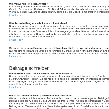
Wie verwende ich einen Avatar?
In deinem persönlichen Bereich kannst du unter „Profil“ einen Avatar über eine der folg
Galerie, Remote oder Hochladen. Die Board-Administration kann bestimmen, ob und wie
Wenn du keinen Avatar benutzen kannst, solltest du die Board-Administration kontaktier
Nach oben
Was ist mein Rang und wie kann ich ihn ändern?
Ränge, die unter deinem Benutzernamen stehen, zeigen an, wie viele Beiträge du bislang e
bestimmte Benutzer wie Moderatoren und Administratoren. Normalerweise kannst du den 
ändern, da sie von der Board-Administration festgelegt wurden. Bitte schreibe keine si
erhöhen — die meisten Boards dulden dieses Verhalten nicht und ein Moderator oder Adm
Umständen einfach wieder zurücksetzen.
Nach oben
Wenn ich bei einem Benutzer auf den E-Mail-Link klicke, werde ich aufgefordert, m
Nur registrierte Benutzer dürfen die foreninterne E-Mail-Funktion für Nachrichten an ande
Board-Administration freigeschaltet wurde. Diese Maßnahme soll den Missbrauch dieses
Nach oben
Beiträge schreiben
Wie erstelle ich ein neues Thema oder eine Antwort?
Um ein neues Thema in einem Forum zu eröffnen, musst du auf „Neues Thema“ klicken. 
du auf „Antworten“ klicken. Es könnte sein, dass eine Registrierung erforderlich ist, bev
Berechtigungen sind jeweils am Ende der Foren- und der Beitragsansicht aufgelistet. Z. 
darfst Dateianhänge erstellen“ usw.
Nach oben
Wie kann ich einen Beitrag bearbeiten oder löschen?
Wenn du nicht Administrator oder Moderator bist, kannst du nur deine eigenen Beiträge
Beitrag bearbeiten, indem du das „Ändere Beitrag“-Symbol für den entsprechenden Beitrag 
einen begrenzten Zeitraum nach seiner Erstellung möglich. Wenn bereits jemand auf dein
Beitrag in der Themenansicht als überarbeitet gekennzeichnet. Es wird sowohl die Anzahl
Bearbeitungen angezeigt. Dieser Hinweis erscheint nicht, wenn noch niemand auf deine