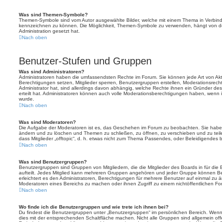
Was sind Themen-Symbole?
Themen-Symbole sind vom Autor ausgewählte Bilder, welche mit einem Thema in Verbin
kennzeichnen zu können. Die Möglichkeit, Themen-Symbole zu verwenden, hängt von de
Administration gesetzt hat.
Nach oben
Benutzer-Stufen und Gruppen
Was sind Administratoren?
Administratoren haben die umfassendsten Rechte im Forum. Sie können jede Art von Akt
Berechtigungen setzen, Mitglieder sperren, Benutzergruppen erstellen, Moderationsrech
Administrator hat, sind allerdings davon abhängig, welche Rechte ihnen ein Gründer des
erteilt hat. Administratoren können auch volle Moderationsberechtigungen haben, wenn 
wurde.
Nach oben
Was sind Moderatoren?
Die Aufgabe der Moderatoren ist es, das Geschehen im Forum zu beobachten. Sie haben
ändern und zu löschen und Themen zu schließen, zu öffnen, zu verschieben und zu teil
dass Mitglieder „offtopic“, d. h. etwas nicht zum Thema Passendes, oder Beleidigendes 
Nach oben
Was sind Benutzergruppen?
Benutzergruppen sind Gruppen von Mitgliedern, die die Mitglieder des Boards in für die 
aufteilt. Jedes Mitglied kann mehreren Gruppen angehören und jeder Gruppe können Be
erleichtert es den Administratoren, Berechtigungen für mehrere Benutzer auf einmal zu 
Moderatoren eines Bereichs zu machen oder ihnen Zugriff zu einem nichtöffentlichen F
Nach oben
Wo finde ich die Benutzergruppen und wie trete ich ihnen bei?
Du findest die Benutzergruppen unter „Benutzergruppen“ im persönlichen Bereich. Wenn 
dies mit der entsprechenden Schaltfläche machen. Nicht alle Gruppen sind allgemein offe