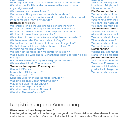
Meine Sprache steht auf diesem Board nicht zur Auswahl!
Wie kann ich Mitgliede
Was sind das für Bilder, die bei meinem Benutzernamen
ignorierten Mitgliede
angezeigt werden?
Listen entfernen?
Wie verwende ich einen Avatar?
Die Foren durchsuc
Was ist mein Rang und wie kann ich ihn ändern?
Wie kann ich ein For
Wenn ich bei einem Benutzer auf den E-Mail-Link klicke, werde
Weshalb erhalte ich 
ich aufgefordert, mich anzumelden.
Warum bekomme ich be
Beiträge schreiben
Wie kann ich nach Mi
Wie erstelle ich ein neues Thema oder eine Antwort?
Wie kann ich meine e
Wie kann ich einen Beitrag bearbeiten oder löschen?
Abonnements und L
Wie kann ich meinem Beitrag eine Signatur anfügen?
Was ist der Untersch
Wie kann ich eine Umfrage erstellen?
einem Abonnements f
Wieso kann ich nicht mehr Antwortmöglichkeiten erstellen?
Wie kann ich ein Les
Wie bearbeite oder lösche ich eine Umfrage?
Thema abonnieren?
Warum kann ich auf bestimmte Foren nicht zugreifen?
Wie kann ich ein For
Weshalb kann ich keine Dateianhänge anfügen?
Wie deaktiviere ich 
Weshalb wurde ich verwarnt?
Dateianhänge
Wie kann ich Beiträge den Moderatoren melden?
Welche Dateianhänge 
Was bewirkt die „Speichern“-Schaltfläche beim Schreiben eines
Kann ich eine Übersic
Beitrags?
phpBB betreffende F
Warum muss mein Beitrag erst freigegeben werden?
Wer hat diese Forenso
Wie markiere ich ein Thema als neu?
Warum ist Funktion x 
Textformatierung und Thementypen
An wen soll ich mich
Was ist BBCode?
juristische Anfragen 
Kann ich HTML benutzen?
Wie kann ich einen Ad
Was sind Smileys?
Kann ich Bilder in meine Beiträge einfügen?
Was sind globale Bekanntmachungen?
Was sind Bekanntmachungen?
Was sind wichtige Themen?
Was sind geschlossene Themen?
Was sind Themen-Symbole?
Registrierung und Anmeldung
Wozu muss ich mich registrieren?
Eine Registrierung ist nicht unbedingt zwingend. Die Board-Administration dieses Forums 
um Beiträge zu schreiben. Auf jeden Fall erhältst du als registriertes Mitglied Zugriff auf