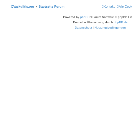
Vaskulitis.org
Startseite Forum
Kontakt
Alle Coo
Powered by
phpBB
® Forum Software © phpBB Lim
Deutsche Übersetzung durch
phpBB.de
Datenschutz
|
Nutzungsbedingungen