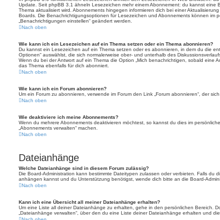
Update. Seit phpBB 3.1 ähneln Lesezeichen mehr einem Abonnement: du kannst eine Be
Thema aktualisiert wird. Abonnements hingegen informieren dich bei einer Aktualisieru
Boards. Die Benachrichtigungsoptionen für Lesezeichen und Abonnements können im pe
„Benachrichtigungen einstellen“ geändert werden.
Nach oben
Wie kann ich ein Lesezeichen auf ein Thema setzen oder ein Thema abonnieren?
Du kannst ein Lesezeichen auf ein Thema setzen oder es abonnieren, in dem du die e
Optionen“ auswählst, die sich normalerweise ober- und unterhalb des Diskussionsverlau
Wenn du bei der Antwort auf ein Thema die Option „Mich benachrichtigen, sobald eine Ant
das Thema ebenfalls für dich abonniert.
Nach oben
Wie kann ich ein Forum abonnieren?
Um ein Forum zu abonnieren, verwende im Forum den Link „Forum abonnieren“, der sich 
Nach oben
Wie deaktiviere ich meine Abonnements?
Wenn du mehrere Abonnements deaktivieren möchtest, so kannst du dies im persönlichen
„Abonnements verwalten“ machen.
Nach oben
Dateianhänge
Welche Dateianhänge sind in diesem Forum zulässig?
Die Board-Administration kann bestimmte Dateitypen zulassen oder verbieten. Falls du dir
anhängen kannst und du Unterstützung benötigst, wende dich bitte an die Board-Adminis
Nach oben
Kann ich eine Übersicht all meiner Dateianhänge erhalten?
Um eine Liste all deiner Dateianhänge zu erhalten, gehe in den persönlichen Bereich. Dor
„Dateianhänge verwalten“, über den du eine Liste deiner Dateianhänge erhalten und die
Nach oben