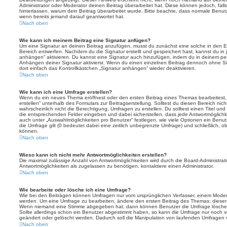
Administrator oder Moderator deinen Beitrag überarbeitet hat. Diese können jedoch, falls 
hinterlassen, warum dein Beitrag überarbeitet wurde. Bitte beachte, dass normale Benut
wenn bereits jemand darauf geantwortet hat.
Nach oben
Wie kann ich meinem Beitrag eine Signatur anfügen?
Um eine Signatur an deinen Beitrag anzufügen, musst du zunächst eine solche in den E
Bereich entwerfen. Nachdem du die Signatur erstellt und gespeichert hast, kannst du in
anhängen“ aktivieren. Du kannst eine Signatur auch hinzufügen, indem du in deinem p
Anhängen deiner Signatur aktivierst. Wenn du einen einzelnen Beitrag dennoch ohne Si
dort einfach das Kontrollkästchen „Signatur anhängen“ wieder deaktivieren.
Nach oben
Wie kann ich eine Umfrage erstellen?
Wenn du ein neues Thema eröffnest oder den ersten Beitrag eines Themas bearbeitest, 
erstellen“ unterhalb des Formulars zur Beitragserstellung. Solltest du diesen Bereich ni
wahrscheinlich nicht die Berechtigung, Umfragen zu erstellen. Du solltest einen Titel un
die entsprechenden Felder eingeben und dabei sicherstellen, dass jede Antwortmöglichkei
auch unter „Auswahlmöglichkeiten pro Benutzer“ festlegen, wie viele Optionen ein Benutz
die Umfrage gilt (0 bedeutet dabei eine zeitlich unbegrenzte Umfrage) und schließlich, 
können.
Nach oben
Wieso kann ich nicht mehr Antwortmöglichkeiten erstellen?
Die maximal zulässige Anzahl von Antwortmöglichkeiten wird durch die Board-Administrat
Antwortmöglichkeiten als zugelassen zu benötigen, kontaktiere einen Administrator.
Nach oben
Wie bearbeite oder lösche ich eine Umfrage?
Wie bei den Beiträgen können Umfragen nur vom ursprünglichen Verfasser, einem Modera
werden. Um eine Umfrage zu bearbeiten, ändere den ersten Beitrag des Themas; dieser i
Wenn niemand eine Stimme abgegeben hat, dann können Benutzer die Umfrage löschen
Sollte allerdings schon ein Benutzer abgestimmt haben, so kann die Umfrage nur noch 
geändert oder gelöscht werden. Dadurch soll die Manipulation von laufenden Umfragen 
Nach oben