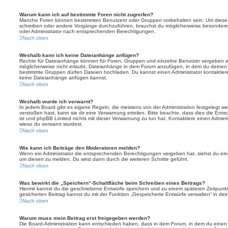
Warum kann ich auf bestimmte Foren nicht zugreifen?
Manche Foren können bestimmten Benutzern oder Gruppen vorbehalten sein. Um diese e
schreiben oder andere Vorgänge durchzuführen, brauchst du möglicherweise besondere
oder Administrator nach entsprechenden Berechtigungen.
Nach oben
Weshalb kann ich keine Dateianhänge anfügen?
Rechte für Dateianhänge können für Foren, Gruppen und einzelne Benutzer vergeben we
möglicherweise nicht erlaubt, Dateianhänge in dem Forum anzufügen, in dem du deinen 
bestimmte Gruppen dürfen Dateien hochladen. Du kannst einen Administrator kontaktieren, 
keine Dateianhänge anfügen kannst.
Nach oben
Weshalb wurde ich verwarnt?
In jedem Board gibt es eigene Regeln, die meistens von der Administration festgelegt 
verstoßen hast, kann sie dir eine Verwarnung erteilen. Bitte beachte, dass dies die Ent
ist und phpBB Limited nichts mit dieser Verwarnung zu tun hat. Kontaktiere einen Administr
wieso du verwarnt wurdest.
Nach oben
Wie kann ich Beiträge den Moderatoren melden?
Wenn ein Administrator die entsprechenden Berechtigungen vergeben hat, siehst du eine
um diesen zu melden. Du wirst dann durch die weiteren Schritte geführt.
Nach oben
Was bewirkt die „Speichern“-Schaltfläche beim Schreiben eines Beitrags?
Hiermit kannst du die geschriebene Entwürfe speichern und zu einem späteren Zeitpunk
gesicherten Beitrag kannst du mit der Funktion „Gespeicherte Entwürfe verwalten“ in de
Nach oben
Warum muss mein Beitrag erst freigegeben werden?
Die Board-Administration kann entschieden haben, dass in dem Forum, in dem du einen Bei