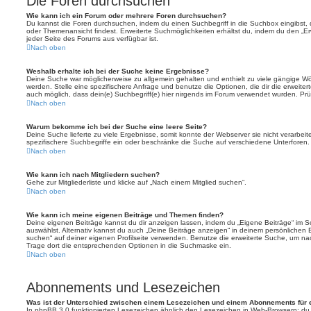
Die Foren durchsuchen
Wie kann ich ein Forum oder mehrere Foren durchsuchen?
Du kannst die Foren durchsuchen, indem du einen Suchbegriff in die Suchbox eingibst, d
oder Themenansicht findest. Erweiterte Suchmöglichkeiten erhältst du, indem du den „Erw
jeder Seite des Forums aus verfügbar ist.
Nach oben
Weshalb erhalte ich bei der Suche keine Ergebnisse?
Deine Suche war möglicherweise zu allgemein gehalten und enthielt zu viele gängige Wör
werden. Stelle eine spezifischere Anfrage und benutze die Optionen, die dir die erweiter
auch möglich, dass dein(e) Suchbegriff(e) hier nirgends im Forum verwendet wurden. Prüf
Nach oben
Warum bekomme ich bei der Suche eine leere Seite?
Deine Suche lieferte zu viele Ergebnisse, somit konnte der Webserver sie nicht verarbei
spezifischere Suchbegriffe ein oder beschränke die Suche auf verschiedene Unterforen.
Nach oben
Wie kann ich nach Mitgliedern suchen?
Gehe zur Mitgliederliste und klicke auf „Nach einem Mitglied suchen“.
Nach oben
Wie kann ich meine eigenen Beiträge und Themen finden?
Deine eigenen Beiträge kannst du dir anzeigen lassen, indem du „Eigene Beiträge“ im Sc
auswählst. Alternativ kannst du auch „Deine Beiträge anzeigen“ in deinem persönlichen 
suchen“ auf deiner eigenen Profilseite verwenden. Benutze die erweiterte Suche, um na
Trage dort die entsprechenden Optionen in die Suchmaske ein.
Nach oben
Abonnements und Lesezeichen
Was ist der Unterschied zwischen einem Lesezeichen und einem Abonnements für
In phpBB 3.0 funktionierten Lesezeichen ähnlich den Lesezeichen in Web-Browsern: du