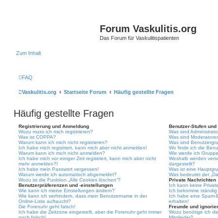
Forum Vaskulitis.org
Das Forum für Vaskulitispatienten
Zum Inhalt
FAQ
Vaskulitis.org
Startseite Forum
Häufig gestellte Fragen
Häufig gestellte Fragen
Registrierung und Anmeldung
Benutzer-Stufen und
Wozu muss ich mich registrieren?
Was sind Administrat
Was ist COPPA?
Was sind Moderatore
Warum kann ich mich nicht registrieren?
Was sind Benutzergr
Ich habe mich registriert, kann mich aber nicht anmelden!
Wo finde ich die Benu
Warum kann ich mich nicht anmelden?
Wie werde ich Gruppe
Ich habe mich vor einiger Zeit registriert, kann mich aber nicht
Weshalb werden vers
mehr anmelden?!
dargestellt?
Ich habe mein Passwort vergessen!
Was ist eine Hauptgr
Warum werde ich automatisch abgemeldet?
Was bedeutet der „Das
Wozu ist die Funktion „Alle Cookies löschen“?
Private Nachrichten
Benutzerpräferenzen und -einstellungen
Ich kann keine Privat
Wie kann ich meine Einstellungen ändern?
Ich bekomme ständig 
Wie kann ich verhindern, dass mein Benutzername in der
Ich habe eine Spam-E
Online-Liste auftaucht?
erhalten!
Die Forenuhr geht falsch!
Freunde und ignorier
Ich habe die Zeitzone eingestellt, aber die Forenuhr geht immer
Wozu benötige ich die
noch falsch!
Mitglieder?