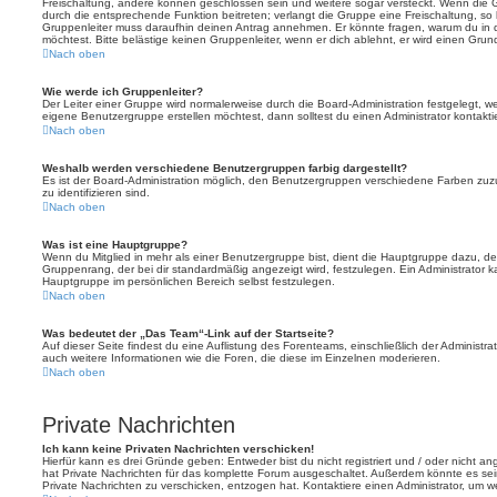
Freischaltung, andere können geschlossen sein und weitere sogar versteckt. Wenn die Gr
durch die entsprechende Funktion beitreten; verlangt die Gruppe eine Freischaltung, so 
Gruppenleiter muss daraufhin deinen Antrag annehmen. Er könnte fragen, warum du i
möchtest. Bitte belästige keinen Gruppenleiter, wenn er dich ablehnt, er wird einen Gru
Nach oben
Wie werde ich Gruppenleiter?
Der Leiter einer Gruppe wird normalerweise durch die Board-Administration festgelegt, w
eigene Benutzergruppe erstellen möchtest, dann solltest du einen Administrator kontakti
Nach oben
Weshalb werden verschiedene Benutzergruppen farbig dargestellt?
Es ist der Board-Administration möglich, den Benutzergruppen verschiedene Farben zuzut
zu identifizieren sind.
Nach oben
Was ist eine Hauptgruppe?
Wenn du Mitglied in mehr als einer Benutzergruppe bist, dient die Hauptgruppe dazu, 
Gruppenrang, der bei dir standardmäßig angezeigt wird, festzulegen. Ein Administrator 
Hauptgruppe im persönlichen Bereich selbst festzulegen.
Nach oben
Was bedeutet der „Das Team“-Link auf der Startseite?
Auf dieser Seite findest du eine Auflistung des Forenteams, einschließlich der Administra
auch weitere Informationen wie die Foren, die diese im Einzelnen moderieren.
Nach oben
Private Nachrichten
Ich kann keine Privaten Nachrichten verschicken!
Hierfür kann es drei Gründe geben: Entweder bist du nicht registriert und / oder nicht a
hat Private Nachrichten für das komplette Forum ausgeschaltet. Außerdem könnte es sein
Private Nachrichten zu verschicken, entzogen hat. Kontaktiere einen Administrator, um we