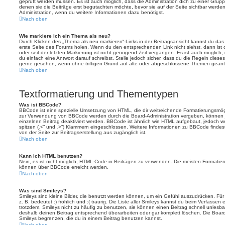
geprüft werden müssen. Es ist auch möglich, dass die Administration dich zu einer Grup
denen sie die Beiträge erst begutachten möchte, bevor sie auf der Seite sichtbar werden.
Administration, wenn du weitere Informationen dazu benötigst.
Nach oben
Wie markiere ich ein Thema als neu?
Durch Klicken des „Thema als neu markieren“-Links in der Beitragsansicht kannst du d
erste Seite des Forums holen. Wenn du den entsprechenden Link nicht siehst, dann ist d
oder seit der letzten Markierung ist nicht genügend Zeit vergangen. Es ist auch möglic
du einfach eine Antwort darauf schreibst. Stelle jedoch sicher, dass du die Regeln diese
gerne gesehen, wenn ohne triftigen Grund auf alte oder abgeschlossene Themen geantw
Nach oben
Textformatierung und Thementypen
Was ist BBCode?
BBCode ist eine spezielle Umsetzung von HTML, die dir weitreichende Formatierungsmögli
zur Verwendung von BBCode werden durch die Board-Administration vergeben, können j
einzelnen Beitrag deaktiviert werden. BBCode ist ähnlich wie HTML aufgebaut, jedoch wer
spitzen („<“ und „>“) Klammern eingeschlossen. Weitere Informationen zu BBCode findest d
von der Seite zur Beitragserstellung aus zugänglich ist.
Nach oben
Kann ich HTML benutzen?
Nein, es ist nicht möglich, HTML-Code in Beiträgen zu verwenden. Die meisten Formatier
können über BBCode erreicht werden.
Nach oben
Was sind Smileys?
Smileys sind kleine Bilder, die benutzt werden können, um ein Gefühl auszudrücken. Für
z. B. bedeutet :) fröhlich und :( traurig. Die Liste aller Smileys kannst du beim Verfassen
trotzdem, Smileys nicht zu häufig zu benutzen, sie können einen Beitrag schnell unles
deshalb deinen Beitrag entsprechend überarbeiten oder gar komplett löschen. Die Board
Smileys begrenzen, die du in einem Beitrag benutzen kannst.
Nach oben