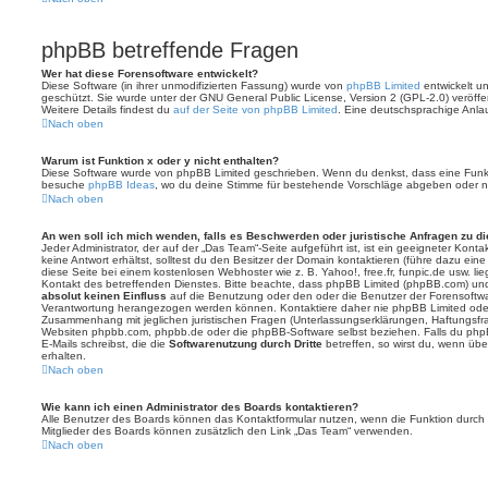
phpBB betreffende Fragen
Wer hat diese Forensoftware entwickelt?
Diese Software (in ihrer unmodifizierten Fassung) wurde von
phpBB Limited
entwickelt und
geschützt. Sie wurde unter der GNU General Public License, Version 2 (GPL-2.0) veröffen
Weitere Details findest du
auf der Seite von phpBB Limited
. Eine deutschsprachige Anlauf
Nach oben
Warum ist Funktion x oder y nicht enthalten?
Diese Software wurde von phpBB Limited geschrieben. Wenn du denkst, dass eine Funkt
besuche
phpBB Ideas
, wo du deine Stimme für bestehende Vorschläge abgeben oder n
Nach oben
An wen soll ich mich wenden, falls es Beschwerden oder juristische Anfragen zu d
Jeder Administrator, der auf der „Das Team“-Seite aufgeführt ist, ist ein geeigneter Kon
keine Antwort erhältst, solltest du den Besitzer der Domain kontaktieren (führe dazu ein
diese Seite bei einem kostenlosen Webhoster wie z. B. Yahoo!, free.fr, funpic.de usw. l
Kontakt des betreffenden Dienstes. Bitte beachte, dass phpBB Limited (phpBB.com) u
absolut keinen Einfluss
auf die Benutzung oder den oder die Benutzer der Forensoftwa
Verantwortung herangezogen werden können. Kontaktiere daher nie phpBB Limited oder
Zusammenhang mit jeglichen juristischen Fragen (Unterlassungserklärungen, Haftungsfr
Websiten phpbb.com, phpbb.de oder die phpBB-Software selbst beziehen. Falls du php
E-Mails schreibst, die die
Softwarenutzung durch Dritte
betreffen, so wirst du, wenn üb
erhalten.
Nach oben
Wie kann ich einen Administrator des Boards kontaktieren?
Alle Benutzer des Boards können das Kontaktformular nutzen, wenn die Funktion durch di
Mitglieder des Boards können zusätzlich den Link „Das Team“ verwenden.
Nach oben