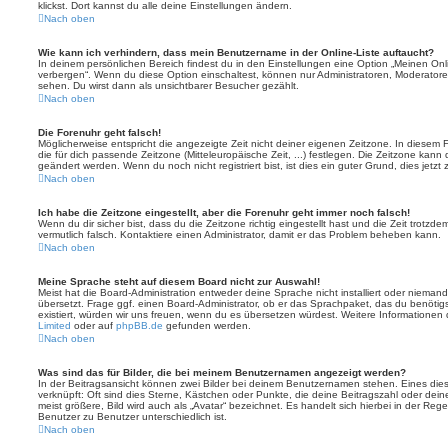
klickst. Dort kannst du alle deine Einstellungen ändern.
Nach oben
Wie kann ich verhindern, dass mein Benutzername in der Online-Liste auftaucht?
In deinem persönlichen Bereich findest du in den Einstellungen eine Option „Meinen On
verbergen“. Wenn du diese Option einschaltest, können nur Administratoren, Moderatore
sehen. Du wirst dann als unsichtbarer Besucher gezählt.
Nach oben
Die Forenuhr geht falsch!
Möglicherweise entspricht die angezeigte Zeit nicht deiner eigenen Zeitzone. In diesem Fa
die für dich passende Zeitzone (Mitteleuropäische Zeit, ...) festlegen. Die Zeitzone kann
geändert werden. Wenn du noch nicht registriert bist, ist dies ein guter Grund, dies jetzt 
Nach oben
Ich habe die Zeitzone eingestellt, aber die Forenuhr geht immer noch falsch!
Wenn du dir sicher bist, dass du die Zeitzone richtig eingestellt hast und die Zeit trotzde
vermutlich falsch. Kontaktiere einen Administrator, damit er das Problem beheben kann.
Nach oben
Meine Sprache steht auf diesem Board nicht zur Auswahl!
Meist hat die Board-Administration entweder deine Sprache nicht installiert oder nieman
übersetzt. Frage ggf. einen Board-Administrator, ob er das Sprachpaket, das du benötigst,
existiert, würden wir uns freuen, wenn du es übersetzen würdest. Weitere Informatione
Limited
oder auf
phpBB.de
gefunden werden.
Nach oben
Was sind das für Bilder, die bei meinem Benutzernamen angezeigt werden?
In der Beitragsansicht können zwei Bilder bei deinem Benutzernamen stehen. Eines diese
verknüpft: Oft sind dies Sterne, Kästchen oder Punkte, die deine Beitragszahl oder de
meist größere, Bild wird auch als „Avatar“ bezeichnet. Es handelt sich hierbei in der Reg
Benutzer zu Benutzer unterschiedlich ist.
Nach oben