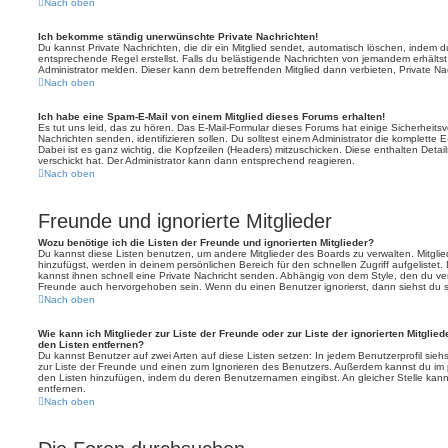
Nach oben
Ich bekomme ständig unerwünschte Private Nachrichten!
Du kannst Private Nachrichten, die dir ein Mitglied sendet, automatisch löschen, indem 
entsprechende Regel erstellst. Falls du belästigende Nachrichten von jemandem erhälts
Administrator melden. Dieser kann dem betreffenden Mitglied dann verbieten, Private N
Nach oben
Ich habe eine Spam-E-Mail von einem Mitglied dieses Forums erhalten!
Es tut uns leid, das zu hören. Das E-Mail-Formular dieses Forums hat einige Sicherheits
Nachrichten senden, identifizieren sollen. Du solltest einem Administrator die komplette 
Dabei ist es ganz wichtig, die Kopfzeilen (Headers) mitzuschicken. Diese enthalten Detai
verschickt hat. Der Administrator kann dann entsprechend reagieren.
Nach oben
Freunde und ignorierte Mitglieder
Wozu benötige ich die Listen der Freunde und ignorierten Mitglieder?
Du kannst diese Listen benutzen, um andere Mitglieder des Boards zu verwalten. Mitglied
hinzufügst, werden in deinem persönlichen Bereich für den schnellen Zugriff aufgelistet.
kannst ihnen schnell eine Private Nachricht senden. Abhängig von dem Style, den du v
Freunde auch hervorgehoben sein. Wenn du einen Benutzer ignorierst, dann siehst du s
Nach oben
Wie kann ich Mitglieder zur Liste der Freunde oder zur Liste der ignorierten Mitglie
den Listen entfernen?
Du kannst Benutzer auf zwei Arten auf diese Listen setzen: In jedem Benutzerprofil sieh
zur Liste der Freunde und einen zum Ignorieren des Benutzers. Außerdem kannst du im p
den Listen hinzufügen, indem du deren Benutzernamen eingibst. An gleicher Stelle kann
entfernen.
Nach oben