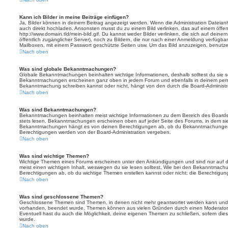
Kann ich Bilder in meine Beiträge einfügen?
Ja, Bilder können in deinem Beitrag angezeigt werden. Wenn die Administration Dateian
auch direkt hochladen. Ansonsten musst du zu einem Bild verlinken, das auf einem öffentl
http://www.domain.tld/mein-bild.gif. Du kannst weder Bilder verlinken, die sich auf deine
öffentlich zugänglicher Server), noch zu Bildern, die nur nach einer Anmeldung verfügbar
Mailboxen, mit einem Passwort geschützte Seiten usw. Um das Bild anzuzeigen, benutz
Nach oben
Was sind globale Bekanntmachungen?
Globale Bekanntmachungen beinhalten wichtige Informationen, deshalb solltest du sie s
Bekanntmachungen erscheinen ganz oben in jedem Forum und ebenfalls in deinem persö
Bekanntmachung schreiben kannst oder nicht, hängt von den durch die Board-Administ
Nach oben
Was sind Bekanntmachungen?
Bekanntmachungen beinhalten meist wichtige Informationen zu dem Bereich des Boards, i
stets lesen. Bekanntmachungen erscheinen oben auf jeder Seite des Forums, in dem sie 
Bekanntmachungen hängt es von deinen Berechtigungen ab, ob du Bekanntmachungen er
Berechtigungen werden von der Board-Administration vergeben.
Nach oben
Was sind wichtige Themen?
Wichtige Themen eines Forums erscheinen unter den Ankündigungen und sind nur auf d
meist einen wichtigen Inhalt, weswegen du sie lesen solltest. Wie bei den Bekanntmac
Berechtigungen ab, ob du wichtige Themen erstellen kannst oder nicht; die Berechtigunge
Nach oben
Was sind geschlossene Themen?
Geschlossene Themen sind Themen, in denen nicht mehr geantwortet werden kann und b
vorhanden, beendet wurde. Themen können aus vielen Gründen durch einen Moderator o
Eventuell hast du auch die Möglichkeit, deine eigenen Themen zu schließen, sofern dies
wurde.
Nach oben