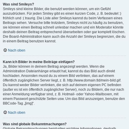
Was sind Smileys?
Smileys sind kleine Bilder, die benutzt werden können, um ein Gefühl
auszudrücken. Für jeden Smiley gibt es einen kurzen Code, z. B. bedeutet :)
fröhlich und :( traurig. Die Liste aller Smileys kannst du beim Verfassen eines
Beitrags sehen. Versuche bitte trotzdem, Smileys nicht zu häufig zu benutzen,
sie können einen Beitrag schnell unlesbar machen und ein Moderator könnte
deshalb deinen Beitrag entsprechend überarbeiten oder gar komplett löschen.
Die Board-Administration kann auch die Anzahl der Smileys begrenzen, die du
in einem Beitrag benutzen kannst.
Nach oben
Kann ich Bilder in meine Beiträge einfügen?
Ja, Bilder können in deinem Beitrag angezeigt werden. Wenn die
Administration Dateianhänge erlaubt hat, kannst du das Bild auch direkt
hochladen. Ansonsten musst du zu einem Bild verlinken, das auf einem
öffentlich zugänglichen Server liegt, z. B. http://www.domain.tld/mein-bild.gif.
Du kannst weder Bilder verlinken, die sich auf deinem eigenen PC befinden
(außer es ist ein öffentlich zugänglicher Server), noch zu Bildern, die nur nach
einer Anmeldung verfügbar sind, z. B. Hotmail- oder Yahoo-Mailboxen, mit
einem Passwort geschützte Seiten usw. Um das Bild anzuzeigen, benutze den
BBCode-Tag „[img]“.
Nach oben
Was sind globale Bekanntmachungen?
Globale Bekanntmachungen beinhalten wichtige Informationen, deshalb