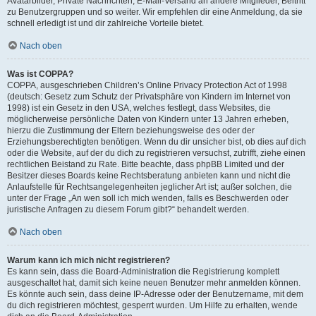
Avatarbilder, Private Nachrichten, E-Mail-Versand an andere Mitglieder, Beitritt
zu Benutzergruppen und so weiter. Wir empfehlen dir eine Anmeldung, da sie
schnell erledigt ist und dir zahlreiche Vorteile bietet.
Nach oben
Was ist COPPA?
COPPA, ausgeschrieben Children’s Online Privacy Protection Act of 1998
(deutsch: Gesetz zum Schutz der Privatsphäre von Kindern im Internet von
1998) ist ein Gesetz in den USA, welches festlegt, dass Websites, die
möglicherweise persönliche Daten von Kindern unter 13 Jahren erheben,
hierzu die Zustimmung der Eltern beziehungsweise des oder der
Erziehungsberechtigten benötigen. Wenn du dir unsicher bist, ob dies auf dich
oder die Website, auf der du dich zu registrieren versuchst, zutrifft, ziehe einen
rechtlichen Beistand zu Rate. Bitte beachte, dass phpBB Limited und der
Besitzer dieses Boards keine Rechtsberatung anbieten kann und nicht die
Anlaufstelle für Rechtsangelegenheiten jeglicher Art ist; außer solchen, die
unter der Frage „An wen soll ich mich wenden, falls es Beschwerden oder
juristische Anfragen zu diesem Forum gibt?“ behandelt werden.
Nach oben
Warum kann ich mich nicht registrieren?
Es kann sein, dass die Board-Administration die Registrierung komplett
ausgeschaltet hat, damit sich keine neuen Benutzer mehr anmelden können.
Es könnte auch sein, dass deine IP-Adresse oder der Benutzername, mit dem
du dich registrieren möchtest, gesperrt wurden. Um Hilfe zu erhalten, wende