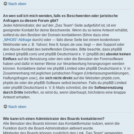
Nach oben
An wen soll ich mich wenden, falls es Beschwerden oder juristische
Anfragen zu diesem Forum gibt?
Jeder Administrator, der auf der „Das Team“-Seite aufgeführt ist, ist ein
geeigneter Kontakt für deine Beschwerde. Wenn du so keine Antwort erhältst,
solltest du den Besitzer der Domain kontaktieren (führe dazu eine
„WHOIS“-Abfrage
durch) oder — falls diese Seite bei einem kostenlosen
Webhoster wie z. B. Yahoo!, free.fr, funpic.de usw. liegt — den Support oder
den Abuse-Kontakt des betreffenden Dienstes. Bitte beachte, dass phpBB
Limited (phpBB.com) und phpBB Deutschland e. V. (phpBB.de)
absolut keinen
Einfluss
auf die Benutzung oder den oder die Benutzer der Forensoftware
haben und dafür in keiner Weise zur Verantwortung herangezogen werden
können. Kontaktiere daher nie phpBB Limited oder phpBB Deutschland e. V. in
Zusammenhang mit jeglichen juristischen Fragen (Unterlassungserklärungen,
Haftungsfragen usw.), die
sich nicht direkt
auf die Websiten phpbb.com,
phpbb.de oder die phpBB-Software selbst beziehen. Falls du phpBB Limited
oder phpBB Deutschland e. V. E-Mails schreibst, die die
Softwarenutzung
durch Dritte
betreffen, so wirst du, wenn überhaupt, höchstens eine knappe
Antwort erhalten.
Nach oben
Wie kann ich einen Administrator des Boards kontaktieren?
Alle Benutzer des Boards können das Kontaktformular nutzen, wenn die
Funktion durch die Board-Administration aktiviert wurde.
Mitglieder des Boards können zusätzlich den Link „Das Team“ verwenden.