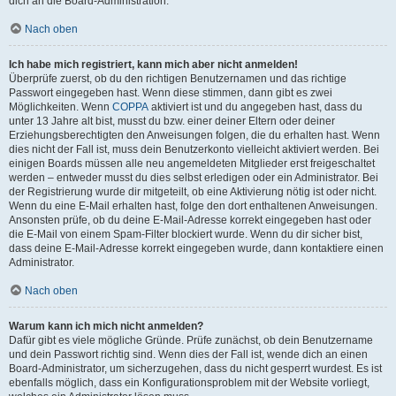
dich an die Board-Administration.
Nach oben
Ich habe mich registriert, kann mich aber nicht anmelden!
Überprüfe zuerst, ob du den richtigen Benutzernamen und das richtige
Passwort eingegeben hast. Wenn diese stimmen, dann gibt es zwei
Möglichkeiten. Wenn
COPPA
aktiviert ist und du angegeben hast, dass du
unter 13 Jahre alt bist, musst du bzw. einer deiner Eltern oder deiner
Erziehungsberechtigten den Anweisungen folgen, die du erhalten hast. Wenn
dies nicht der Fall ist, muss dein Benutzerkonto vielleicht aktiviert werden. Bei
einigen Boards müssen alle neu angemeldeten Mitglieder erst freigeschaltet
werden – entweder musst du dies selbst erledigen oder ein Administrator. Bei
der Registrierung wurde dir mitgeteilt, ob eine Aktivierung nötig ist oder nicht.
Wenn du eine E-Mail erhalten hast, folge den dort enthaltenen Anweisungen.
Ansonsten prüfe, ob du deine E-Mail-Adresse korrekt eingegeben hast oder
die E-Mail von einem Spam-Filter blockiert wurde. Wenn du dir sicher bist,
dass deine E-Mail-Adresse korrekt eingegeben wurde, dann kontaktiere einen
Administrator.
Nach oben
Warum kann ich mich nicht anmelden?
Dafür gibt es viele mögliche Gründe. Prüfe zunächst, ob dein Benutzername
und dein Passwort richtig sind. Wenn dies der Fall ist, wende dich an einen
Board-Administrator, um sicherzugehen, dass du nicht gesperrt wurdest. Es ist
ebenfalls möglich, dass ein Konfigurationsproblem mit der Website vorliegt,