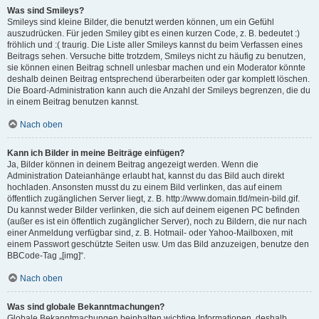
Was sind Smileys?
Smileys sind kleine Bilder, die benutzt werden können, um ein Gefühl
auszudrücken. Für jeden Smiley gibt es einen kurzen Code, z. B. bedeutet :)
fröhlich und :( traurig. Die Liste aller Smileys kannst du beim Verfassen eines
Beitrags sehen. Versuche bitte trotzdem, Smileys nicht zu häufig zu benutzen,
sie können einen Beitrag schnell unlesbar machen und ein Moderator könnte
deshalb deinen Beitrag entsprechend überarbeiten oder gar komplett löschen.
Die Board-Administration kann auch die Anzahl der Smileys begrenzen, die du
in einem Beitrag benutzen kannst.
Nach oben
Kann ich Bilder in meine Beiträge einfügen?
Ja, Bilder können in deinem Beitrag angezeigt werden. Wenn die
Administration Dateianhänge erlaubt hat, kannst du das Bild auch direkt
hochladen. Ansonsten musst du zu einem Bild verlinken, das auf einem
öffentlich zugänglichen Server liegt, z. B. http://www.domain.tld/mein-bild.gif.
Du kannst weder Bilder verlinken, die sich auf deinem eigenen PC befinden
(außer es ist ein öffentlich zugänglicher Server), noch zu Bildern, die nur nach
einer Anmeldung verfügbar sind, z. B. Hotmail- oder Yahoo-Mailboxen, mit
einem Passwort geschützte Seiten usw. Um das Bild anzuzeigen, benutze den
BBCode-Tag „[img]“.
Nach oben
Was sind globale Bekanntmachungen?
Globale Bekanntmachungen beinhalten wichtige Informationen, deshalb