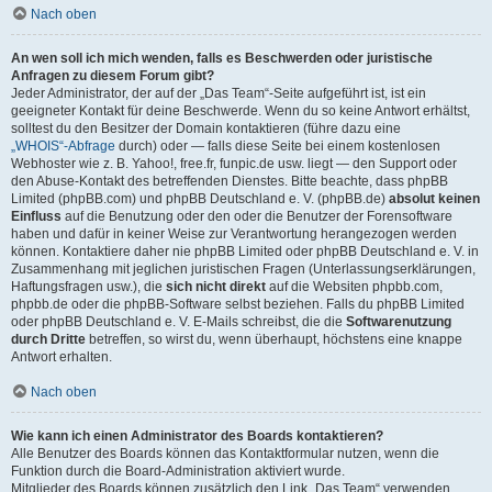
Nach oben
An wen soll ich mich wenden, falls es Beschwerden oder juristische
Anfragen zu diesem Forum gibt?
Jeder Administrator, der auf der „Das Team“-Seite aufgeführt ist, ist ein
geeigneter Kontakt für deine Beschwerde. Wenn du so keine Antwort erhältst,
solltest du den Besitzer der Domain kontaktieren (führe dazu eine
„WHOIS“-Abfrage
durch) oder — falls diese Seite bei einem kostenlosen
Webhoster wie z. B. Yahoo!, free.fr, funpic.de usw. liegt — den Support oder
den Abuse-Kontakt des betreffenden Dienstes. Bitte beachte, dass phpBB
Limited (phpBB.com) und phpBB Deutschland e. V. (phpBB.de)
absolut keinen
Einfluss
auf die Benutzung oder den oder die Benutzer der Forensoftware
haben und dafür in keiner Weise zur Verantwortung herangezogen werden
können. Kontaktiere daher nie phpBB Limited oder phpBB Deutschland e. V. in
Zusammenhang mit jeglichen juristischen Fragen (Unterlassungserklärungen,
Haftungsfragen usw.), die
sich nicht direkt
auf die Websiten phpbb.com,
phpbb.de oder die phpBB-Software selbst beziehen. Falls du phpBB Limited
oder phpBB Deutschland e. V. E-Mails schreibst, die die
Softwarenutzung
durch Dritte
betreffen, so wirst du, wenn überhaupt, höchstens eine knappe
Antwort erhalten.
Nach oben
Wie kann ich einen Administrator des Boards kontaktieren?
Alle Benutzer des Boards können das Kontaktformular nutzen, wenn die
Funktion durch die Board-Administration aktiviert wurde.
Mitglieder des Boards können zusätzlich den Link „Das Team“ verwenden.