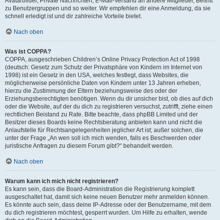
Avatarbilder, Private Nachrichten, E-Mail-Versand an andere Mitglieder, Beitritt
zu Benutzergruppen und so weiter. Wir empfehlen dir eine Anmeldung, da sie
schnell erledigt ist und dir zahlreiche Vorteile bietet.
Nach oben
Was ist COPPA?
COPPA, ausgeschrieben Children’s Online Privacy Protection Act of 1998
(deutsch: Gesetz zum Schutz der Privatsphäre von Kindern im Internet von
1998) ist ein Gesetz in den USA, welches festlegt, dass Websites, die
möglicherweise persönliche Daten von Kindern unter 13 Jahren erheben,
hierzu die Zustimmung der Eltern beziehungsweise des oder der
Erziehungsberechtigten benötigen. Wenn du dir unsicher bist, ob dies auf dich
oder die Website, auf der du dich zu registrieren versuchst, zutrifft, ziehe einen
rechtlichen Beistand zu Rate. Bitte beachte, dass phpBB Limited und der
Besitzer dieses Boards keine Rechtsberatung anbieten kann und nicht die
Anlaufstelle für Rechtsangelegenheiten jeglicher Art ist; außer solchen, die
unter der Frage „An wen soll ich mich wenden, falls es Beschwerden oder
juristische Anfragen zu diesem Forum gibt?“ behandelt werden.
Nach oben
Warum kann ich mich nicht registrieren?
Es kann sein, dass die Board-Administration die Registrierung komplett
ausgeschaltet hat, damit sich keine neuen Benutzer mehr anmelden können.
Es könnte auch sein, dass deine IP-Adresse oder der Benutzername, mit dem
du dich registrieren möchtest, gesperrt wurden. Um Hilfe zu erhalten, wende