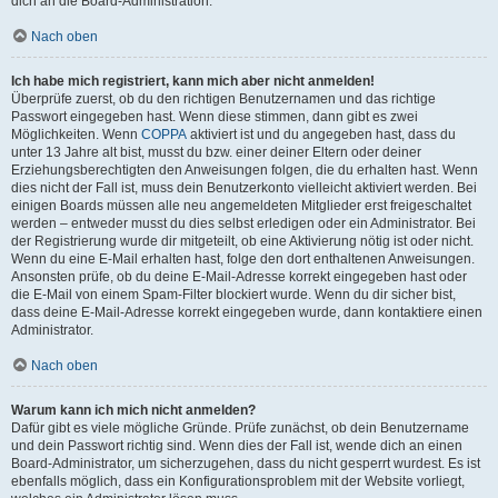
dich an die Board-Administration.
Nach oben
Ich habe mich registriert, kann mich aber nicht anmelden!
Überprüfe zuerst, ob du den richtigen Benutzernamen und das richtige
Passwort eingegeben hast. Wenn diese stimmen, dann gibt es zwei
Möglichkeiten. Wenn
COPPA
aktiviert ist und du angegeben hast, dass du
unter 13 Jahre alt bist, musst du bzw. einer deiner Eltern oder deiner
Erziehungsberechtigten den Anweisungen folgen, die du erhalten hast. Wenn
dies nicht der Fall ist, muss dein Benutzerkonto vielleicht aktiviert werden. Bei
einigen Boards müssen alle neu angemeldeten Mitglieder erst freigeschaltet
werden – entweder musst du dies selbst erledigen oder ein Administrator. Bei
der Registrierung wurde dir mitgeteilt, ob eine Aktivierung nötig ist oder nicht.
Wenn du eine E-Mail erhalten hast, folge den dort enthaltenen Anweisungen.
Ansonsten prüfe, ob du deine E-Mail-Adresse korrekt eingegeben hast oder
die E-Mail von einem Spam-Filter blockiert wurde. Wenn du dir sicher bist,
dass deine E-Mail-Adresse korrekt eingegeben wurde, dann kontaktiere einen
Administrator.
Nach oben
Warum kann ich mich nicht anmelden?
Dafür gibt es viele mögliche Gründe. Prüfe zunächst, ob dein Benutzername
und dein Passwort richtig sind. Wenn dies der Fall ist, wende dich an einen
Board-Administrator, um sicherzugehen, dass du nicht gesperrt wurdest. Es ist
ebenfalls möglich, dass ein Konfigurationsproblem mit der Website vorliegt,