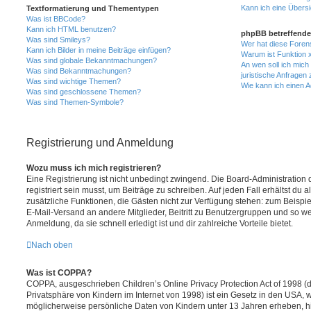
Kann ich eine Übersi
Textformatierung und Thementypen
Was ist BBCode?
Kann ich HTML benutzen?
phpBB betreffende
Was sind Smileys?
Wer hat diese Foren
Kann ich Bilder in meine Beiträge einfügen?
Warum ist Funktion x
Was sind globale Bekanntmachungen?
An wen soll ich mic
Was sind Bekanntmachungen?
juristische Anfragen
Was sind wichtige Themen?
Wie kann ich einen A
Was sind geschlossene Themen?
Was sind Themen-Symbole?
Registrierung und Anmeldung
Wozu muss ich mich registrieren?
Eine Registrierung ist nicht unbedingt zwingend. Die Board-Administration
registriert sein musst, um Beiträge zu schreiben. Auf jeden Fall erhältst du als
zusätzliche Funktionen, die Gästen nicht zur Verfügung stehen: zum Beispiel
E-Mail-Versand an andere Mitglieder, Beitritt zu Benutzergruppen und so wei
Anmeldung, da sie schnell erledigt ist und dir zahlreiche Vorteile bietet.
Nach oben
Was ist COPPA?
COPPA, ausgeschrieben Children’s Online Privacy Protection Act of 1998 (
Privatsphäre von Kindern im Internet von 1998) ist ein Gesetz in den USA, w
möglicherweise persönliche Daten von Kindern unter 13 Jahren erheben, h