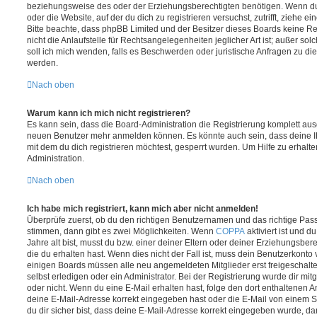
beziehungsweise des oder der Erziehungsberechtigten benötigen. Wenn du di
oder die Website, auf der du dich zu registrieren versuchst, zutrifft, ziehe e
Bitte beachte, dass phpBB Limited und der Besitzer dieses Boards keine 
nicht die Anlaufstelle für Rechtsangelegenheiten jeglicher Art ist; außer so
soll ich mich wenden, falls es Beschwerden oder juristische Anfragen zu d
werden.
Nach oben
Warum kann ich mich nicht registrieren?
Es kann sein, dass die Board-Administration die Registrierung komplett ausg
neuen Benutzer mehr anmelden können. Es könnte auch sein, dass deine 
mit dem du dich registrieren möchtest, gesperrt wurden. Um Hilfe zu erhalt
Administration.
Nach oben
Ich habe mich registriert, kann mich aber nicht anmelden!
Überprüfe zuerst, ob du den richtigen Benutzernamen und das richtige Pa
stimmen, dann gibt es zwei Möglichkeiten. Wenn
COPPA
aktiviert ist und 
Jahre alt bist, musst du bzw. einer deiner Eltern oder deiner Erziehungsbe
die du erhalten hast. Wenn dies nicht der Fall ist, muss dein Benutzerkonto v
einigen Boards müssen alle neu angemeldeten Mitglieder erst freigeschalt
selbst erledigen oder ein Administrator. Bei der Registrierung wurde dir mitget
oder nicht. Wenn du eine E-Mail erhalten hast, folge den dort enthaltenen
deine E-Mail-Adresse korrekt eingegeben hast oder die E-Mail von einem S
du dir sicher bist, dass deine E-Mail-Adresse korrekt eingegeben wurde, dan