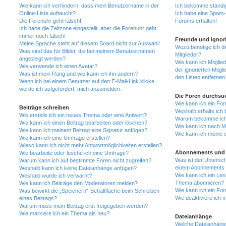
Wie kann ich verhindern, dass mein Benutzername in der
Ich bekomme ständig
Online-Liste auftaucht?
Ich habe eine Spam-E
Die Forenuhr geht falsch!
Forums erhalten!
Ich habe die Zeitzone eingestellt, aber die Forenuhr geht
immer noch falsch!
Freunde und ignori
Meine Sprache steht auf diesem Board nicht zur Auswahl!
Wozu benötige ich di
Was sind das für Bilder, die bei meinem Benutzernamen
Mitglieder?
angezeigt werden?
Wie kann ich Mitglied
Wie verwende ich einen Avatar?
der ignorierten Mitg
Was ist mein Rang und wie kann ich ihn ändern?
den Listen entfernen
Wenn ich bei einem Benutzer auf den E-Mail-Link klicke,
werde ich aufgefordert, mich anzumelden.
Die Foren durchsu
Wie kann ich ein Fo
Beiträge schreiben
Weshalb erhalte ich 
Wie erstelle ich ein neues Thema oder eine Antwort?
Warum bekomme ich b
Wie kann ich einen Beitrag bearbeiten oder löschen?
Wie kann ich nach M
Wie kann ich meinem Beitrag eine Signatur anfügen?
Wie kann ich meine 
Wie kann ich eine Umfrage erstellen?
Wieso kann ich nicht mehr Antwortmöglichkeiten erstellen?
Abonnements und 
Wie bearbeite oder lösche ich eine Umfrage?
Was ist der Untersc
Warum kann ich auf bestimmte Foren nicht zugreifen?
einem Abonnements 
Weshalb kann ich keine Dateianhänge anfügen?
Wie kann ich ein Les
Weshalb wurde ich verwarnt?
Thema abonnieren?
Wie kann ich Beiträge den Moderatoren melden?
Wie kann ich ein Fo
Was bewirkt die „Speichern“-Schaltfläche beim Schreiben
Wie deaktiviere ich
eines Beitrags?
Warum muss mein Beitrag erst freigegeben werden?
Wie markiere ich ein Thema als neu?
Dateianhänge
Welche Dateianhänge