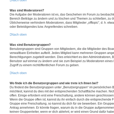
Nach oben
Was sind Moderatoren?
Die Aufgabe der Moderatoren ist es, das Geschehen im Forum zu beobachte
Bereich Beiträge zu ändern und zu löschen und Themen zu schließen, zu öff
Üblicherweise verhindern Moderatoren, dass Mitglieder „offtopic“, d. h. e
oder Beleidigendes bzw. Angreifendes schreiben.
Nach oben
Was sind Benutzergruppen?
Benutzergruppen sind Gruppen von Mitgliedern, die die Mitglieder des Board
verwaltbare Einheiten aufteilt. Jedes Mitglied kann mehreren Gruppen an
Berechtigungen zugeteilt werden. Dies erleichtert es den Administratoren,
Benutzer auf einmal zu ändern und sie zum Beispiel zu Moderatoren eines
Zugriff zu einem nichtöffentlichen Forum zu geben.
Nach oben
Wo finde ich die Benutzergruppen und wie trete ich ihnen bei?
Du findest die Benutzergruppen unter „Benutzergruppen“ im persönlichen B
möchtest, kannst du dies mit der entsprechenden Schaltfläche machen. Nic
offen. Einige erfordern erst eine Freischaltung, andere können geschlossen 
Wenn die Gruppe offen ist, kannst du ihr einfach durch die entsprechende Fu
Gruppe eine Freischaltung, so kannst du dich für sie bewerben. Ein Gruppe
Antrag annehmen. Er könnte fragen, warum du in die Gruppe aufgenommen 
keinen Gruppenleiter, wenn er dich ablehnt, er wird einen Grund dafür habe