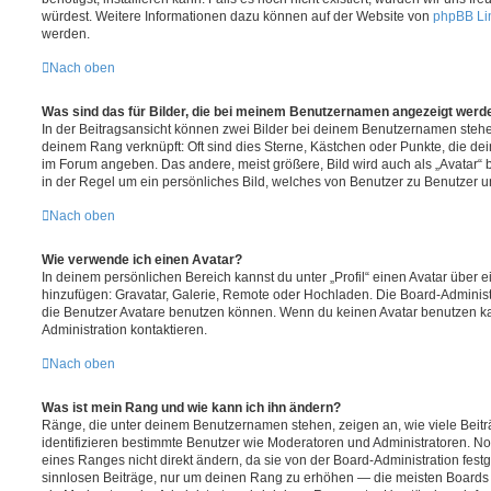
würdest. Weitere Informationen dazu können auf der Website von
phpBB Li
werden.
Nach oben
Was sind das für Bilder, die bei meinem Benutzernamen angezeigt werd
In der Beitragsansicht können zwei Bilder bei deinem Benutzernamen stehen.
deinem Rang verknüpft: Oft sind dies Sterne, Kästchen oder Punkte, die de
im Forum angeben. Das andere, meist größere, Bild wird auch als „Avatar“ b
in der Regel um ein persönliches Bild, welches von Benutzer zu Benutzer unt
Nach oben
Wie verwende ich einen Avatar?
In deinem persönlichen Bereich kannst du unter „Profil“ einen Avatar über 
hinzufügen: Gravatar, Galerie, Remote oder Hochladen. Die Board-Adminis
die Benutzer Avatare benutzen können. Wenn du keinen Avatar benutzen kan
Administration kontaktieren.
Nach oben
Was ist mein Rang und wie kann ich ihn ändern?
Ränge, die unter deinem Benutzernamen stehen, zeigen an, wie viele Beiträg
identifizieren bestimmte Benutzer wie Moderatoren und Administratoren. N
eines Ranges nicht direkt ändern, da sie von der Board-Administration festg
sinnlosen Beiträge, nur um deinen Rang zu erhöhen — die meisten Boards 