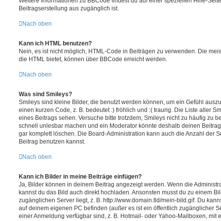
Weitere Informationen zu BBCode findest du auf einer speziellen Hilfe-Seite
Beitragserstellung aus zugänglich ist.
Nach oben
Kann ich HTML benutzen?
Nein, es ist nicht möglich, HTML-Code in Beiträgen zu verwenden. Die mei
die HTML bietet, können über BBCode erreicht werden.
Nach oben
Was sind Smileys?
Smileys sind kleine Bilder, die benutzt werden können, um ein Gefühl auszu
einen kurzen Code, z. B. bedeutet :) fröhlich und :( traurig. Die Liste aller
eines Beitrags sehen. Versuche bitte trotzdem, Smileys nicht zu häufig zu 
schnell unlesbar machen und ein Moderator könnte deshalb deinen Beitrag
gar komplett löschen. Die Board-Administration kann auch die Anzahl der S
Beitrag benutzen kannst.
Nach oben
Kann ich Bilder in meine Beiträge einfügen?
Ja, Bilder können in deinem Beitrag angezeigt werden. Wenn die Administra
kannst du das Bild auch direkt hochladen. Ansonsten musst du zu einem Bild
zugänglichen Server liegt, z. B. http://www.domain.tld/mein-bild.gif. Du kann
auf deinem eigenen PC befinden (außer es ist ein öffentlich zugänglicher Se
einer Anmeldung verfügbar sind, z. B. Hotmail- oder Yahoo-Mailboxen, mit