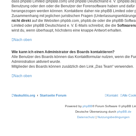
dass phpBB Limited (phpBB.com) und phpBB Deutschland e. V. (phpBB.de
Benutzung oder den oder die Benutzer der Forensoftware haben und dafür 
herangezogen werden können. Kontaktiere daher nie phpBB Limited oder p
Zusammenhang mit jeglichen juristischen Fragen (Unterlassungserklärunge
nicht direkt
auf die Websiten phpbb.com, phpbb.de oder die phpBB-Softwar
Limited oder phpBB Deutschland e. V. E-Mails schreibst, die die
Softwarenu
wirst du, wenn überhaupt, höchstens eine knappe Antwort erhalten.
Nach oben
Wie kann ich einen Administrator des Boards kontaktieren?
Alle Benutzer des Boards können das Kontaktformular nutzen, wenn die Fun
Administration aktiviert wurde.
Mitglieder des Boards können zusätzlich den Link „Das Team“ verwenden.
Nach oben
Vaskulitis.org
Startseite Forum
Kontakt
Alle Coo
Powered by
phpBB
® Forum Software © phpBB Lim
Deutsche Übersetzung durch
phpBB.de
Datenschutz
|
Nutzungsbedingungen