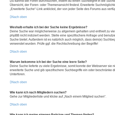
Du kannst die Foren durchsuchen, indem du einen Suchbegriff in die Suchbo
Übersicht, der Foren- oder Themenansicht findest. Erweiterte Suchmöglichk
„Erweiterte Suche“-Link anklickst, der von jeder Seite des Forums aus verfüg
Nach oben
Weshalb erhalte ich bei der Suche keine Ergebnisse?
Deine Suche war möglicherweise zu allgemein gehalten und enthielt zu vie
phpBB nicht indiziert werden. Stelle eine spezifischere Anfrage und benutze 
Suche bietet. Außerdem ist es natürlich auch möglich, dass dein(e) Suchbeg
verwendet wurden. Prüfe ggf. die Rechtschreibung der Begriffe!
Nach oben
Warum bekomme ich bei der Suche eine leere Seite?
Deine Suche lieferte zu viele Ergebnisse, somit konnte der Webserver sie ni
erweiterte Suche und gib spezifischere Suchbegriffe ein oder beschränke 
Unterforen.
Nach oben
Wie kann ich nach Mitgliedern suchen?
Gehe zur Mitgliederliste und klicke auf „Nach einem Mitglied suchen“.
Nach oben
Wie kann ich meine eigenen Beiträge und Themen finden?