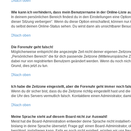
Nach oben
Wie kann ich verhindern, dass mein Benutzername in der Online-Liste a
In deinem persönlichen Bereich findest du in den Einstellungen eine Opti
dieser Sitzung verbergen“. Wenn du diese Option einschaltest, können nur
du selbst deinen Online-Status sehen. Du wirst dann als unsichtbarer Besuc
Nach oben
Die Forenuhr geht falsch!
Möglicherweise entspricht die angezeigte Zeit nicht deiner eigenen Zeitzone.
„Persönlichen Bereich“ die für dich passende Zeitzone (Mitteleuropäische Zei
dabei nur von registrierten Benutzern geändert werden. Wenn du noch nicht reg
Grund, dies jetzt zu tun.
Nach oben
Ich habe die Zeitzone eingestellt, aber die Forenuhr geht immer noch fal
Wenn du dir sicher bist, dass du die Zeitzone richtig eingestellt hast und die 
die Uhr des Servers vermutlich falsch. Kontaktiere einen Administrator, da
Nach oben
Meine Sprache steht auf diesem Board nicht zur Auswahl!
Meist hat die Board-Administration entweder deine Sprache nicht installier
bislang in deine Sprache übersetzt. Frage ggf. einen Board-Administrator, 
benötigst, installieren kann. Falls es noch nicht existiert, würden wir uns f