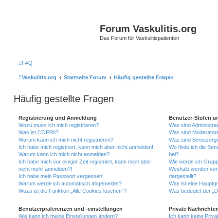
Forum Vaskulitis.org
Das Forum für Vaskulitispatienten
FAQ
Vaskulitis.org
Startseite Forum
Häufig gestellte Fragen
Häufig gestellte Fragen
Registrierung und Anmeldung
Benutzer-Stufen u
Wozu muss ich mich registrieren?
Was sind Administra
Was ist COPPA?
Was sind Moderator
Warum kann ich mich nicht registrieren?
Was sind Benutzerg
Ich habe mich registriert, kann mich aber nicht anmelden!
Wo finde ich die Ben
Warum kann ich mich nicht anmelden?
bei?
Ich habe mich vor einiger Zeit registriert, kann mich aber
Wie werde ich Grupp
nicht mehr anmelden?!
Weshalb werden ver
Ich habe mein Passwort vergessen!
dargestellt?
Warum werde ich automatisch abgemeldet?
Was ist eine Hauptg
Wozu ist die Funktion „Alle Cookies löschen“?
Was bedeutet der „Da
Benutzerpräferenzen und -einstellungen
Private Nachrichte
Wie kann ich meine Einstellungen ändern?
Ich kann keine Priva