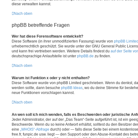
diese verwalten kannst.
Nach oben
phpBB betreffende Fragen
Wer hat diese Forensoftware entwickelt?
Diese Software (in ihrer unmodifizierten Fassung) wurde von
phpBB Limite
urheberrechtlich geschützt. Sie wurde unter der GNU General Public License
und kann frei vertrieben werden. Weitere Details findest du
auf der Seite v
deutschsprachige Anlaufstelle ist unter
phpBB.de
zu finden.
Nach oben
Warum ist Funktion x oder y nicht enthalten?
Diese Software wurde von phpBB Limited geschrieben. Wenn du denkst, das
werden sollte, dann besuche
phpBB Ideas
, wo du deine Stimme für beste
neue Funktionen vorschlagen kannst.
Nach oben
An wen soll ich mich wenden, falls es Beschwerden oder juristische An
Jeder Administrator, der auf der „Das Team“-Seite aufgeführt ist, ist ein geei
Beschwerde. Wenn du so keine Antwort erhältst, solltest du den Besitzer de
eine
„WHOIS“-Abfrage
durch) oder — falls diese Seite bei einem kostenlos
free.fr, funpic.de usw. liegt — den Support oder den Abuse-Kontakt des betr