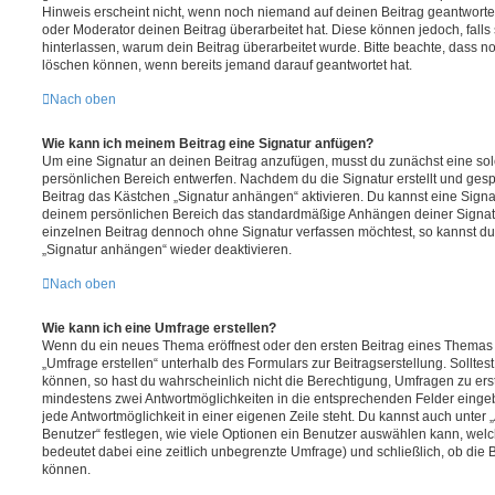
Hinweis erscheint nicht, wenn noch niemand auf deinen Beitrag geantwortet
oder Moderator deinen Beitrag überarbeitet hat. Diese können jedoch, falls s
hinterlassen, warum dein Beitrag überarbeitet wurde. Bitte beachte, dass n
löschen können, wenn bereits jemand darauf geantwortet hat.
Nach oben
Wie kann ich meinem Beitrag eine Signatur anfügen?
Um eine Signatur an deinen Beitrag anzufügen, musst du zunächst eine sol
persönlichen Bereich entwerfen. Nachdem du die Signatur erstellt und gesp
Beitrag das Kästchen „Signatur anhängen“ aktivieren. Du kannst eine Signa
deinem persönlichen Bereich das standardmäßige Anhängen deiner Signatu
einzelnen Beitrag dennoch ohne Signatur verfassen möchtest, so kannst du 
„Signatur anhängen“ wieder deaktivieren.
Nach oben
Wie kann ich eine Umfrage erstellen?
Wenn du ein neues Thema eröffnest oder den ersten Beitrag eines Themas be
„Umfrage erstellen“ unterhalb des Formulars zur Beitragserstellung. Solltes
können, so hast du wahrscheinlich nicht die Berechtigung, Umfragen zu erste
mindestens zwei Antwortmöglichkeiten in die entsprechenden Felder eingeb
jede Antwortmöglichkeit in einer eigenen Zeile steht. Du kannst auch unter
Benutzer“ festlegen, wie viele Optionen ein Benutzer auswählen kann, welche
bedeutet dabei eine zeitlich unbegrenzte Umfrage) und schließlich, ob die
können.