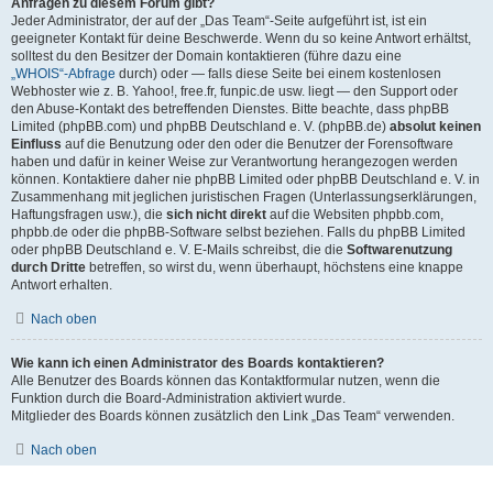
Anfragen zu diesem Forum gibt?
Jeder Administrator, der auf der „Das Team“-Seite aufgeführt ist, ist ein
geeigneter Kontakt für deine Beschwerde. Wenn du so keine Antwort erhältst,
solltest du den Besitzer der Domain kontaktieren (führe dazu eine
„WHOIS“-Abfrage
durch) oder — falls diese Seite bei einem kostenlosen
Webhoster wie z. B. Yahoo!, free.fr, funpic.de usw. liegt — den Support oder
den Abuse-Kontakt des betreffenden Dienstes. Bitte beachte, dass phpBB
Limited (phpBB.com) und phpBB Deutschland e. V. (phpBB.de)
absolut keinen
Einfluss
auf die Benutzung oder den oder die Benutzer der Forensoftware
haben und dafür in keiner Weise zur Verantwortung herangezogen werden
können. Kontaktiere daher nie phpBB Limited oder phpBB Deutschland e. V. in
Zusammenhang mit jeglichen juristischen Fragen (Unterlassungserklärungen,
Haftungsfragen usw.), die
sich nicht direkt
auf die Websiten phpbb.com,
phpbb.de oder die phpBB-Software selbst beziehen. Falls du phpBB Limited
oder phpBB Deutschland e. V. E-Mails schreibst, die die
Softwarenutzung
durch Dritte
betreffen, so wirst du, wenn überhaupt, höchstens eine knappe
Antwort erhalten.
Nach oben
Wie kann ich einen Administrator des Boards kontaktieren?
Alle Benutzer des Boards können das Kontaktformular nutzen, wenn die
Funktion durch die Board-Administration aktiviert wurde.
Mitglieder des Boards können zusätzlich den Link „Das Team“ verwenden.
Nach oben