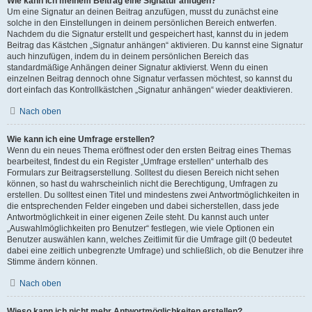
Wie kann ich meinem Beitrag eine Signatur anfügen?
Um eine Signatur an deinen Beitrag anzufügen, musst du zunächst eine
solche in den Einstellungen in deinem persönlichen Bereich entwerfen.
Nachdem du die Signatur erstellt und gespeichert hast, kannst du in jedem
Beitrag das Kästchen „Signatur anhängen“ aktivieren. Du kannst eine Signatur
auch hinzufügen, indem du in deinem persönlichen Bereich das
standardmäßige Anhängen deiner Signatur aktivierst. Wenn du einen
einzelnen Beitrag dennoch ohne Signatur verfassen möchtest, so kannst du
dort einfach das Kontrollkästchen „Signatur anhängen“ wieder deaktivieren.
Nach oben
Wie kann ich eine Umfrage erstellen?
Wenn du ein neues Thema eröffnest oder den ersten Beitrag eines Themas
bearbeitest, findest du ein Register „Umfrage erstellen“ unterhalb des
Formulars zur Beitragserstellung. Solltest du diesen Bereich nicht sehen
können, so hast du wahrscheinlich nicht die Berechtigung, Umfragen zu
erstellen. Du solltest einen Titel und mindestens zwei Antwortmöglichkeiten in
die entsprechenden Felder eingeben und dabei sicherstellen, dass jede
Antwortmöglichkeit in einer eigenen Zeile steht. Du kannst auch unter
„Auswahlmöglichkeiten pro Benutzer“ festlegen, wie viele Optionen ein
Benutzer auswählen kann, welches Zeitlimit für die Umfrage gilt (0 bedeutet
dabei eine zeitlich unbegrenzte Umfrage) und schließlich, ob die Benutzer ihre
Stimme ändern können.
Nach oben
Wieso kann ich nicht mehr Antwortmöglichkeiten erstellen?