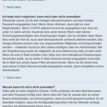
Nach oben
Ich habe mich registriert, kann mich aber nicht anmelden!
Überprüfe zuerst, ob du den richtigen Benutzernamen und das richtige
Passwort eingegeben hast. Wenn diese stimmen, dann gibt es zwei
Möglichkeiten. Wenn
COPPA
aktiviert ist und du angegeben hast, dass du
unter 13 Jahre alt bist, musst du bzw. einer deiner Eltern oder deiner
Erziehungsberechtigten den Anweisungen folgen, die du erhalten hast. Wenn
dies nicht der Fall ist, muss dein Benutzerkonto vielleicht aktiviert werden. Bei
einigen Boards müssen alle neu angemeldeten Mitglieder erst freigeschaltet
werden – entweder musst du dies selbst erledigen oder ein Administrator. Bei
der Registrierung wurde dir mitgeteilt, ob eine Aktivierung nötig ist oder nicht.
Wenn du eine E-Mail erhalten hast, folge den dort enthaltenen Anweisungen.
Ansonsten prüfe, ob du deine E-Mail-Adresse korrekt eingegeben hast oder
die E-Mail von einem Spam-Filter blockiert wurde. Wenn du dir sicher bist,
dass deine E-Mail-Adresse korrekt eingegeben wurde, dann kontaktiere einen
Administrator.
Nach oben
Warum kann ich mich nicht anmelden?
Dafür gibt es viele mögliche Gründe. Prüfe zunächst, ob dein Benutzername
und dein Passwort richtig sind. Wenn dies der Fall ist, wende dich an einen
Board-Administrator, um sicherzugehen, dass du nicht gesperrt wurdest. Es ist
ebenfalls möglich, dass ein Konfigurationsproblem mit der Website vorliegt,
welches ein Administrator lösen muss.