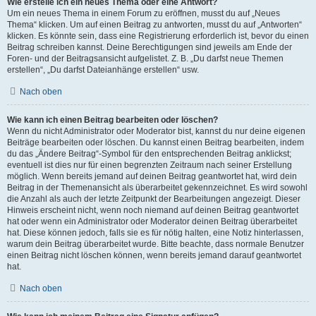
Wie erstelle ich ein neues Thema oder eine Antwort?
Um ein neues Thema in einem Forum zu eröffnen, musst du auf „Neues
Thema“ klicken. Um auf einen Beitrag zu antworten, musst du auf „Antworten“
klicken. Es könnte sein, dass eine Registrierung erforderlich ist, bevor du einen
Beitrag schreiben kannst. Deine Berechtigungen sind jeweils am Ende der
Foren- und der Beitragsansicht aufgelistet. Z. B. „Du darfst neue Themen
erstellen“, „Du darfst Dateianhänge erstellen“ usw.
Nach oben
Wie kann ich einen Beitrag bearbeiten oder löschen?
Wenn du nicht Administrator oder Moderator bist, kannst du nur deine eigenen
Beiträge bearbeiten oder löschen. Du kannst einen Beitrag bearbeiten, indem
du das „Ändere Beitrag“-Symbol für den entsprechenden Beitrag anklickst;
eventuell ist dies nur für einen begrenzten Zeitraum nach seiner Erstellung
möglich. Wenn bereits jemand auf deinen Beitrag geantwortet hat, wird dein
Beitrag in der Themenansicht als überarbeitet gekennzeichnet. Es wird sowohl
die Anzahl als auch der letzte Zeitpunkt der Bearbeitungen angezeigt. Dieser
Hinweis erscheint nicht, wenn noch niemand auf deinen Beitrag geantwortet
hat oder wenn ein Administrator oder Moderator deinen Beitrag überarbeitet
hat. Diese können jedoch, falls sie es für nötig halten, eine Notiz hinterlassen,
warum dein Beitrag überarbeitet wurde. Bitte beachte, dass normale Benutzer
einen Beitrag nicht löschen können, wenn bereits jemand darauf geantwortet
hat.
Nach oben