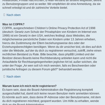
Avatarbilder, Private Nachrichten, E-Mail-Versand an andere Mitglieder, Beitritt
zu Benutzergruppen und so weiter. Wir empfehlen dir eine Anmeldung, da sie
schnell erledigt ist und dir zahlreiche Vorteile bietet.
Nach oben
Was ist COPPA?
COPPA, ausgeschrieben Children’s Online Privacy Protection Act of 1998
(deutsch: Gesetz zum Schutz der Privatsphäre von Kindern im Internet von
1998) ist ein Gesetz in den USA, welches festlegt, dass Websites, die
möglicherweise persönliche Daten von Kindern unter 13 Jahren erheben,
hierzu die Zustimmung der Eltern beziehungsweise des oder der
Erziehungsberechtigten benötigen. Wenn du dir unsicher bist, ob dies auf dich
oder die Website, auf der du dich zu registrieren versuchst, zutrifft, ziehe einen
rechtlichen Beistand zu Rate. Bitte beachte, dass phpBB Limited und der
Besitzer dieses Boards keine Rechtsberatung anbieten kann und nicht die
Anlaufstelle für Rechtsangelegenheiten jeglicher Art ist; außer solchen, die
unter der Frage „An wen soll ich mich wenden, falls es Beschwerden oder
juristische Anfragen zu diesem Forum gibt?“ behandelt werden.
Nach oben
Warum kann ich mich nicht registrieren?
Es kann sein, dass die Board-Administration die Registrierung komplett
ausgeschaltet hat, damit sich keine neuen Benutzer mehr anmelden können.
Es könnte auch sein, dass deine IP-Adresse oder der Benutzername, mit dem
du dich registrieren möchtest, gesperrt wurden. Um Hilfe zu erhalten, wende
dich an die Board-Administration.