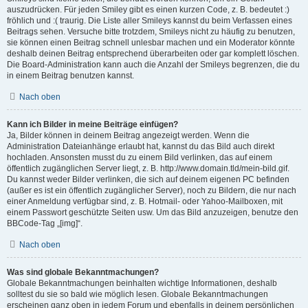
auszudrücken. Für jeden Smiley gibt es einen kurzen Code, z. B. bedeutet :)
fröhlich und :( traurig. Die Liste aller Smileys kannst du beim Verfassen eines
Beitrags sehen. Versuche bitte trotzdem, Smileys nicht zu häufig zu benutzen,
sie können einen Beitrag schnell unlesbar machen und ein Moderator könnte
deshalb deinen Beitrag entsprechend überarbeiten oder gar komplett löschen.
Die Board-Administration kann auch die Anzahl der Smileys begrenzen, die du
in einem Beitrag benutzen kannst.
Nach oben
Kann ich Bilder in meine Beiträge einfügen?
Ja, Bilder können in deinem Beitrag angezeigt werden. Wenn die
Administration Dateianhänge erlaubt hat, kannst du das Bild auch direkt
hochladen. Ansonsten musst du zu einem Bild verlinken, das auf einem
öffentlich zugänglichen Server liegt, z. B. http://www.domain.tld/mein-bild.gif.
Du kannst weder Bilder verlinken, die sich auf deinem eigenen PC befinden
(außer es ist ein öffentlich zugänglicher Server), noch zu Bildern, die nur nach
einer Anmeldung verfügbar sind, z. B. Hotmail- oder Yahoo-Mailboxen, mit
einem Passwort geschützte Seiten usw. Um das Bild anzuzeigen, benutze den
BBCode-Tag „[img]“.
Nach oben
Was sind globale Bekanntmachungen?
Globale Bekanntmachungen beinhalten wichtige Informationen, deshalb
solltest du sie so bald wie möglich lesen. Globale Bekanntmachungen
erscheinen ganz oben in jedem Forum und ebenfalls in deinem persönlichen