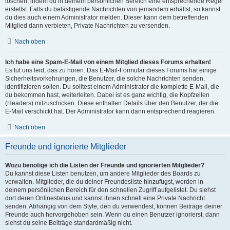
löschen, indem du in deinem persönlichen Bereich eine entsprechende Regel
erstellst. Falls du belästigende Nachrichten von jemandem erhältst, so kannst
du dies auch einem Administrator melden. Dieser kann dem betreffenden
Mitglied dann verbieten, Private Nachrichten zu versenden.
Nach oben
Ich habe eine Spam-E-Mail von einem Mitglied dieses Forums erhalten!
Es tut uns leid, das zu hören. Das E-Mail-Formular dieses Forums hat einige
Sicherheitsvorkehrungen, die Benutzer, die solche Nachrichten senden,
identifizieren sollen. Du solltest einem Administrator die komplette E-Mail, die
du bekommen hast, weiterleiten. Dabei ist es ganz wichtig, die Kopfzeilen
(Headers) mitzuschicken. Diese enthalten Details über den Benutzer, der die
E-Mail verschickt hat. Der Administrator kann dann entsprechend reagieren.
Nach oben
Freunde und ignorierte Mitglieder
Wozu benötige ich die Listen der Freunde und ignorierten Mitglieder?
Du kannst diese Listen benutzen, um andere Mitglieder des Boards zu
verwalten. Mitglieder, die du deiner Freundesliste hinzufügst, werden in
deinem persönlichen Bereich für den schnellen Zugriff aufgelistet. Du siehst
dort deren Onlinestatus und kannst ihnen schnell eine Private Nachricht
senden. Abhängig von dem Style, den du verwendest, können Beiträge deiner
Freunde auch hervorgehoben sein. Wenn du einen Benutzer ignorierst, dann
siehst du seine Beiträge standardmäßig nicht.