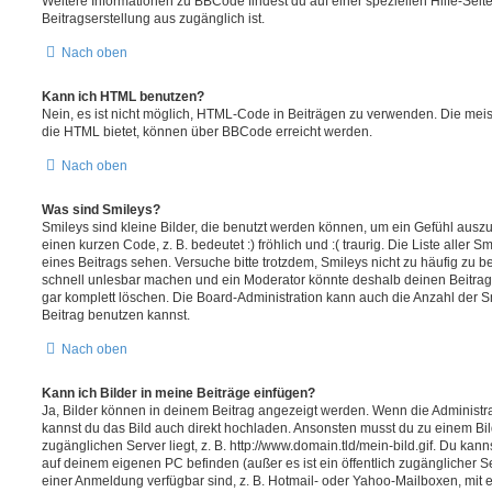
Weitere Informationen zu BBCode findest du auf einer speziellen Hilfe-Seite
Beitragserstellung aus zugänglich ist.
Nach oben
Kann ich HTML benutzen?
Nein, es ist nicht möglich, HTML-Code in Beiträgen zu verwenden. Die mei
die HTML bietet, können über BBCode erreicht werden.
Nach oben
Was sind Smileys?
Smileys sind kleine Bilder, die benutzt werden können, um ein Gefühl auszu
einen kurzen Code, z. B. bedeutet :) fröhlich und :( traurig. Die Liste aller
eines Beitrags sehen. Versuche bitte trotzdem, Smileys nicht zu häufig zu 
schnell unlesbar machen und ein Moderator könnte deshalb deinen Beitrag
gar komplett löschen. Die Board-Administration kann auch die Anzahl der S
Beitrag benutzen kannst.
Nach oben
Kann ich Bilder in meine Beiträge einfügen?
Ja, Bilder können in deinem Beitrag angezeigt werden. Wenn die Administra
kannst du das Bild auch direkt hochladen. Ansonsten musst du zu einem Bild
zugänglichen Server liegt, z. B. http://www.domain.tld/mein-bild.gif. Du kann
auf deinem eigenen PC befinden (außer es ist ein öffentlich zugänglicher Se
einer Anmeldung verfügbar sind, z. B. Hotmail- oder Yahoo-Mailboxen, mit