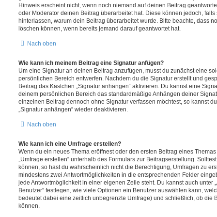
Hinweis erscheint nicht, wenn noch niemand auf deinen Beitrag geantwortet
oder Moderator deinen Beitrag überarbeitet hat. Diese können jedoch, falls s
hinterlassen, warum dein Beitrag überarbeitet wurde. Bitte beachte, dass n
löschen können, wenn bereits jemand darauf geantwortet hat.
Nach oben
Wie kann ich meinem Beitrag eine Signatur anfügen?
Um eine Signatur an deinen Beitrag anzufügen, musst du zunächst eine sol
persönlichen Bereich entwerfen. Nachdem du die Signatur erstellt und gesp
Beitrag das Kästchen „Signatur anhängen“ aktivieren. Du kannst eine Signa
deinem persönlichen Bereich das standardmäßige Anhängen deiner Signatu
einzelnen Beitrag dennoch ohne Signatur verfassen möchtest, so kannst du 
„Signatur anhängen“ wieder deaktivieren.
Nach oben
Wie kann ich eine Umfrage erstellen?
Wenn du ein neues Thema eröffnest oder den ersten Beitrag eines Themas be
„Umfrage erstellen“ unterhalb des Formulars zur Beitragserstellung. Solltes
können, so hast du wahrscheinlich nicht die Berechtigung, Umfragen zu erste
mindestens zwei Antwortmöglichkeiten in die entsprechenden Felder eingeb
jede Antwortmöglichkeit in einer eigenen Zeile steht. Du kannst auch unter
Benutzer“ festlegen, wie viele Optionen ein Benutzer auswählen kann, welche
bedeutet dabei eine zeitlich unbegrenzte Umfrage) und schließlich, ob die
können.