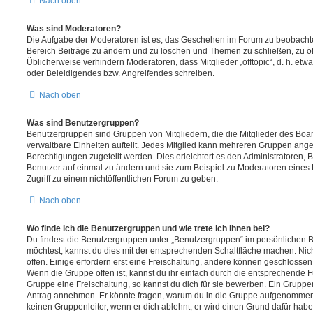
Nach oben
Was sind Moderatoren?
Die Aufgabe der Moderatoren ist es, das Geschehen im Forum zu beobachte
Bereich Beiträge zu ändern und zu löschen und Themen zu schließen, zu öff
Üblicherweise verhindern Moderatoren, dass Mitglieder „offtopic“, d. h. e
oder Beleidigendes bzw. Angreifendes schreiben.
Nach oben
Was sind Benutzergruppen?
Benutzergruppen sind Gruppen von Mitgliedern, die die Mitglieder des Board
verwaltbare Einheiten aufteilt. Jedes Mitglied kann mehreren Gruppen an
Berechtigungen zugeteilt werden. Dies erleichtert es den Administratoren,
Benutzer auf einmal zu ändern und sie zum Beispiel zu Moderatoren eines
Zugriff zu einem nichtöffentlichen Forum zu geben.
Nach oben
Wo finde ich die Benutzergruppen und wie trete ich ihnen bei?
Du findest die Benutzergruppen unter „Benutzergruppen“ im persönlichen B
möchtest, kannst du dies mit der entsprechenden Schaltfläche machen. Nic
offen. Einige erfordern erst eine Freischaltung, andere können geschlossen 
Wenn die Gruppe offen ist, kannst du ihr einfach durch die entsprechende Fu
Gruppe eine Freischaltung, so kannst du dich für sie bewerben. Ein Gruppe
Antrag annehmen. Er könnte fragen, warum du in die Gruppe aufgenommen 
keinen Gruppenleiter, wenn er dich ablehnt, er wird einen Grund dafür habe