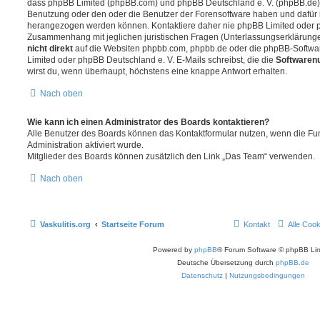
dass phpBB Limited (phpBB.com) und phpBB Deutschland e. V. (phpBB.de
Benutzung oder den oder die Benutzer der Forensoftware haben und dafür 
herangezogen werden können. Kontaktiere daher nie phpBB Limited oder p
Zusammenhang mit jeglichen juristischen Fragen (Unterlassungserklärunge
nicht direkt
auf die Websiten phpbb.com, phpbb.de oder die phpBB-Softwar
Limited oder phpBB Deutschland e. V. E-Mails schreibst, die die
Softwarenu
wirst du, wenn überhaupt, höchstens eine knappe Antwort erhalten.
Nach oben
Wie kann ich einen Administrator des Boards kontaktieren?
Alle Benutzer des Boards können das Kontaktformular nutzen, wenn die Fun
Administration aktiviert wurde.
Mitglieder des Boards können zusätzlich den Link „Das Team“ verwenden.
Nach oben
Vaskulitis.org
Startseite Forum
Kontakt
Alle Coo
Powered by
phpBB
® Forum Software © phpBB Lim
Deutsche Übersetzung durch
phpBB.de
Datenschutz
|
Nutzungsbedingungen