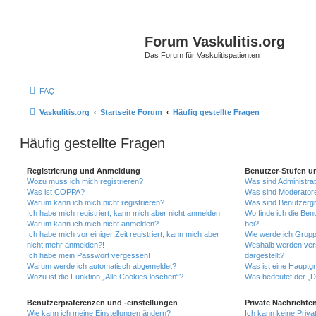
Forum Vaskulitis.org
Das Forum für Vaskulitispatienten
FAQ
Vaskulitis.org
Startseite Forum
Häufig gestellte Fragen
Häufig gestellte Fragen
Registrierung und Anmeldung
Benutzer-Stufen u
Wozu muss ich mich registrieren?
Was sind Administra
Was ist COPPA?
Was sind Moderator
Warum kann ich mich nicht registrieren?
Was sind Benutzerg
Ich habe mich registriert, kann mich aber nicht anmelden!
Wo finde ich die Ben
Warum kann ich mich nicht anmelden?
bei?
Ich habe mich vor einiger Zeit registriert, kann mich aber
Wie werde ich Grupp
nicht mehr anmelden?!
Weshalb werden ver
Ich habe mein Passwort vergessen!
dargestellt?
Warum werde ich automatisch abgemeldet?
Was ist eine Hauptg
Wozu ist die Funktion „Alle Cookies löschen“?
Was bedeutet der „Da
Benutzerpräferenzen und -einstellungen
Private Nachrichte
Wie kann ich meine Einstellungen ändern?
Ich kann keine Priva