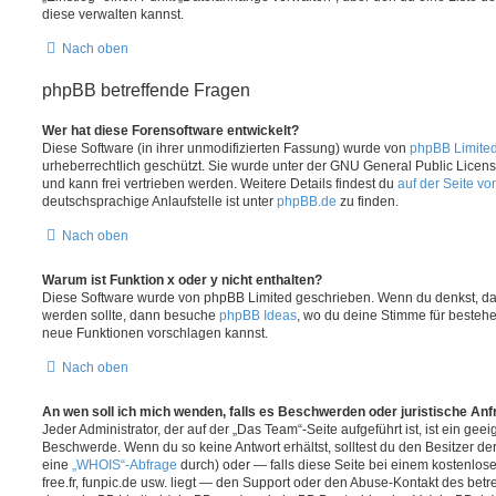
diese verwalten kannst.
Nach oben
phpBB betreffende Fragen
Wer hat diese Forensoftware entwickelt?
Diese Software (in ihrer unmodifizierten Fassung) wurde von
phpBB Limite
urheberrechtlich geschützt. Sie wurde unter der GNU General Public License
und kann frei vertrieben werden. Weitere Details findest du
auf der Seite v
deutschsprachige Anlaufstelle ist unter
phpBB.de
zu finden.
Nach oben
Warum ist Funktion x oder y nicht enthalten?
Diese Software wurde von phpBB Limited geschrieben. Wenn du denkst, das
werden sollte, dann besuche
phpBB Ideas
, wo du deine Stimme für beste
neue Funktionen vorschlagen kannst.
Nach oben
An wen soll ich mich wenden, falls es Beschwerden oder juristische An
Jeder Administrator, der auf der „Das Team“-Seite aufgeführt ist, ist ein geei
Beschwerde. Wenn du so keine Antwort erhältst, solltest du den Besitzer de
eine
„WHOIS“-Abfrage
durch) oder — falls diese Seite bei einem kostenlos
free.fr, funpic.de usw. liegt — den Support oder den Abuse-Kontakt des betr