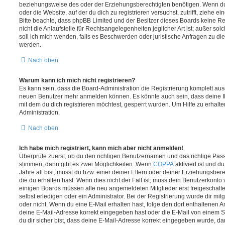
beziehungsweise des oder der Erziehungsberechtigten benötigen. Wenn du di
oder die Website, auf der du dich zu registrieren versuchst, zutrifft, ziehe e
Bitte beachte, dass phpBB Limited und der Besitzer dieses Boards keine 
nicht die Anlaufstelle für Rechtsangelegenheiten jeglicher Art ist; außer so
soll ich mich wenden, falls es Beschwerden oder juristische Anfragen zu d
werden.
Nach oben
Warum kann ich mich nicht registrieren?
Es kann sein, dass die Board-Administration die Registrierung komplett ausg
neuen Benutzer mehr anmelden können. Es könnte auch sein, dass deine 
mit dem du dich registrieren möchtest, gesperrt wurden. Um Hilfe zu erhalt
Administration.
Nach oben
Ich habe mich registriert, kann mich aber nicht anmelden!
Überprüfe zuerst, ob du den richtigen Benutzernamen und das richtige Pa
stimmen, dann gibt es zwei Möglichkeiten. Wenn
COPPA
aktiviert ist und 
Jahre alt bist, musst du bzw. einer deiner Eltern oder deiner Erziehungsbe
die du erhalten hast. Wenn dies nicht der Fall ist, muss dein Benutzerkonto v
einigen Boards müssen alle neu angemeldeten Mitglieder erst freigeschalt
selbst erledigen oder ein Administrator. Bei der Registrierung wurde dir mitget
oder nicht. Wenn du eine E-Mail erhalten hast, folge den dort enthaltenen
deine E-Mail-Adresse korrekt eingegeben hast oder die E-Mail von einem S
du dir sicher bist, dass deine E-Mail-Adresse korrekt eingegeben wurde, dan