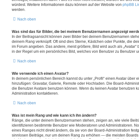
würdest. Weitere Informationen dazu können auf der Website von
phpBB Li
werden.
Nach oben
Was sind das für Bilder, die bei meinem Benutzernamen angezeigt werd
In der Beitragsansicht können zwei Bilder bei deinem Benutzernamen stehen.
deinem Rang verknüpft: Oft sind dies Sterne, Kästchen oder Punkte, die de
im Forum angeben. Das andere, meist größere, Bild wird auch als „Avatar“ b
in der Regel um ein persönliches Bild, welches von Benutzer zu Benutzer unt
Nach oben
Wie verwende ich einen Avatar?
In deinem persönlichen Bereich kannst du unter „Profil“ einen Avatar über 
hinzufügen: Gravatar, Galerie, Remote oder Hochladen. Die Board-Adminis
die Benutzer Avatare benutzen können. Wenn du keinen Avatar benutzen kan
Administration kontaktieren.
Nach oben
Was ist mein Rang und wie kann ich ihn ändern?
Ränge, die unter deinem Benutzernamen stehen, zeigen an, wie viele Beiträg
identifizieren bestimmte Benutzer wie Moderatoren und Administratoren. N
eines Ranges nicht direkt ändern, da sie von der Board-Administration festg
sinnlosen Beiträge, nur um deinen Rang zu erhöhen — die meisten Boards 