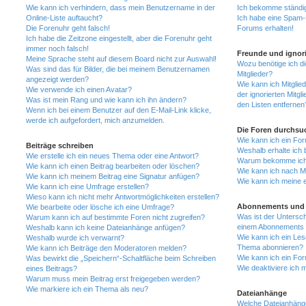
Wie kann ich verhindern, dass mein Benutzername in der
Ich bekomme ständig
Online-Liste auftaucht?
Ich habe eine Spam-E
Die Forenuhr geht falsch!
Forums erhalten!
Ich habe die Zeitzone eingestellt, aber die Forenuhr geht
immer noch falsch!
Freunde und ignori
Meine Sprache steht auf diesem Board nicht zur Auswahl!
Wozu benötige ich di
Was sind das für Bilder, die bei meinem Benutzernamen
Mitglieder?
angezeigt werden?
Wie kann ich Mitglied
Wie verwende ich einen Avatar?
der ignorierten Mitg
Was ist mein Rang und wie kann ich ihn ändern?
den Listen entfernen
Wenn ich bei einem Benutzer auf den E-Mail-Link klicke,
werde ich aufgefordert, mich anzumelden.
Die Foren durchsu
Wie kann ich ein Fo
Beiträge schreiben
Weshalb erhalte ich 
Wie erstelle ich ein neues Thema oder eine Antwort?
Warum bekomme ich b
Wie kann ich einen Beitrag bearbeiten oder löschen?
Wie kann ich nach M
Wie kann ich meinem Beitrag eine Signatur anfügen?
Wie kann ich meine 
Wie kann ich eine Umfrage erstellen?
Wieso kann ich nicht mehr Antwortmöglichkeiten erstellen?
Abonnements und 
Wie bearbeite oder lösche ich eine Umfrage?
Was ist der Untersc
Warum kann ich auf bestimmte Foren nicht zugreifen?
einem Abonnements 
Weshalb kann ich keine Dateianhänge anfügen?
Wie kann ich ein Les
Weshalb wurde ich verwarnt?
Thema abonnieren?
Wie kann ich Beiträge den Moderatoren melden?
Wie kann ich ein Fo
Was bewirkt die „Speichern“-Schaltfläche beim Schreiben
Wie deaktiviere ich
eines Beitrags?
Warum muss mein Beitrag erst freigegeben werden?
Wie markiere ich ein Thema als neu?
Dateianhänge
Welche Dateianhänge