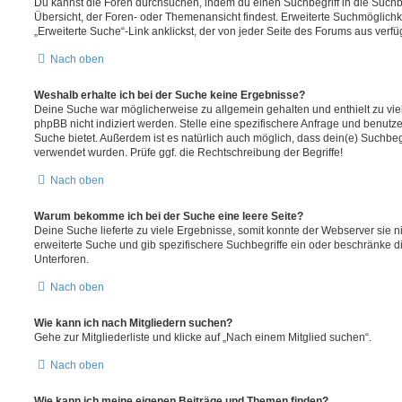
Du kannst die Foren durchsuchen, indem du einen Suchbegriff in die Suchbo
Übersicht, der Foren- oder Themenansicht findest. Erweiterte Suchmöglichk
„Erweiterte Suche“-Link anklickst, der von jeder Seite des Forums aus verfüg
Nach oben
Weshalb erhalte ich bei der Suche keine Ergebnisse?
Deine Suche war möglicherweise zu allgemein gehalten und enthielt zu vie
phpBB nicht indiziert werden. Stelle eine spezifischere Anfrage und benutze 
Suche bietet. Außerdem ist es natürlich auch möglich, dass dein(e) Suchbeg
verwendet wurden. Prüfe ggf. die Rechtschreibung der Begriffe!
Nach oben
Warum bekomme ich bei der Suche eine leere Seite?
Deine Suche lieferte zu viele Ergebnisse, somit konnte der Webserver sie ni
erweiterte Suche und gib spezifischere Suchbegriffe ein oder beschränke 
Unterforen.
Nach oben
Wie kann ich nach Mitgliedern suchen?
Gehe zur Mitgliederliste und klicke auf „Nach einem Mitglied suchen“.
Nach oben
Wie kann ich meine eigenen Beiträge und Themen finden?