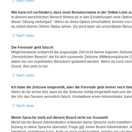
Nach oben
Wie kann ich verhindern, dass mein Benutzername in der Online-Liste a
In deinem persönlichen Bereich findest du in den Einstellungen eine Opti
dieser Sitzung verbergen“. Wenn du diese Option einschaltest, können nur
du selbst deinen Online-Status sehen. Du wirst dann als unsichtbarer Besuc
Nach oben
Die Forenuhr geht falsch!
Möglicherweise entspricht die angezeigte Zeit nicht deiner eigenen Zeitzone.
„Persönlichen Bereich“ die für dich passende Zeitzone (Mitteleuropäische Zei
dabei nur von registrierten Benutzern geändert werden. Wenn du noch nicht reg
Grund, dies jetzt zu tun.
Nach oben
Ich habe die Zeitzone eingestellt, aber die Forenuhr geht immer noch fal
Wenn du dir sicher bist, dass du die Zeitzone richtig eingestellt hast und die 
die Uhr des Servers vermutlich falsch. Kontaktiere einen Administrator, da
Nach oben
Meine Sprache steht auf diesem Board nicht zur Auswahl!
Meist hat die Board-Administration entweder deine Sprache nicht installier
bislang in deine Sprache übersetzt. Frage ggf. einen Board-Administrator, 
benötigst, installieren kann. Falls es noch nicht existiert, würden wir uns f