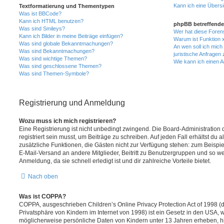
Kann ich eine Übersi
Textformatierung und Thementypen
Was ist BBCode?
Kann ich HTML benutzen?
phpBB betreffende
Was sind Smileys?
Wer hat diese Foren
Kann ich Bilder in meine Beiträge einfügen?
Warum ist Funktion x
Was sind globale Bekanntmachungen?
An wen soll ich mic
Was sind Bekanntmachungen?
juristische Anfragen
Was sind wichtige Themen?
Wie kann ich einen A
Was sind geschlossene Themen?
Was sind Themen-Symbole?
Registrierung und Anmeldung
Wozu muss ich mich registrieren?
Eine Registrierung ist nicht unbedingt zwingend. Die Board-Administration
registriert sein musst, um Beiträge zu schreiben. Auf jeden Fall erhältst du als
zusätzliche Funktionen, die Gästen nicht zur Verfügung stehen: zum Beispiel
E-Mail-Versand an andere Mitglieder, Beitritt zu Benutzergruppen und so wei
Anmeldung, da sie schnell erledigt ist und dir zahlreiche Vorteile bietet.
Nach oben
Was ist COPPA?
COPPA, ausgeschrieben Children’s Online Privacy Protection Act of 1998 (
Privatsphäre von Kindern im Internet von 1998) ist ein Gesetz in den USA, w
möglicherweise persönliche Daten von Kindern unter 13 Jahren erheben, h