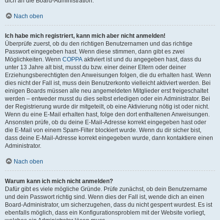
dich an die Board-Administration.
Nach oben
Ich habe mich registriert, kann mich aber nicht anmelden!
Überprüfe zuerst, ob du den richtigen Benutzernamen und das richtige
Passwort eingegeben hast. Wenn diese stimmen, dann gibt es zwei
Möglichkeiten. Wenn
COPPA
aktiviert ist und du angegeben hast, dass du
unter 13 Jahre alt bist, musst du bzw. einer deiner Eltern oder deiner
Erziehungsberechtigten den Anweisungen folgen, die du erhalten hast. Wenn
dies nicht der Fall ist, muss dein Benutzerkonto vielleicht aktiviert werden. Bei
einigen Boards müssen alle neu angemeldeten Mitglieder erst freigeschaltet
werden – entweder musst du dies selbst erledigen oder ein Administrator. Bei
der Registrierung wurde dir mitgeteilt, ob eine Aktivierung nötig ist oder nicht.
Wenn du eine E-Mail erhalten hast, folge den dort enthaltenen Anweisungen.
Ansonsten prüfe, ob du deine E-Mail-Adresse korrekt eingegeben hast oder
die E-Mail von einem Spam-Filter blockiert wurde. Wenn du dir sicher bist,
dass deine E-Mail-Adresse korrekt eingegeben wurde, dann kontaktiere einen
Administrator.
Nach oben
Warum kann ich mich nicht anmelden?
Dafür gibt es viele mögliche Gründe. Prüfe zunächst, ob dein Benutzername
und dein Passwort richtig sind. Wenn dies der Fall ist, wende dich an einen
Board-Administrator, um sicherzugehen, dass du nicht gesperrt wurdest. Es ist
ebenfalls möglich, dass ein Konfigurationsproblem mit der Website vorliegt,