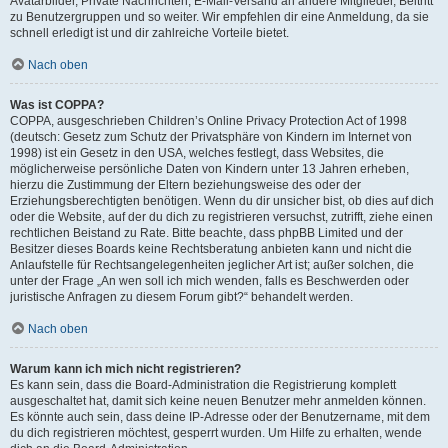
Avatarbilder, Private Nachrichten, E-Mail-Versand an andere Mitglieder, Beitritt
zu Benutzergruppen und so weiter. Wir empfehlen dir eine Anmeldung, da sie
schnell erledigt ist und dir zahlreiche Vorteile bietet.
Nach oben
Was ist COPPA?
COPPA, ausgeschrieben Children’s Online Privacy Protection Act of 1998
(deutsch: Gesetz zum Schutz der Privatsphäre von Kindern im Internet von
1998) ist ein Gesetz in den USA, welches festlegt, dass Websites, die
möglicherweise persönliche Daten von Kindern unter 13 Jahren erheben,
hierzu die Zustimmung der Eltern beziehungsweise des oder der
Erziehungsberechtigten benötigen. Wenn du dir unsicher bist, ob dies auf dich
oder die Website, auf der du dich zu registrieren versuchst, zutrifft, ziehe einen
rechtlichen Beistand zu Rate. Bitte beachte, dass phpBB Limited und der
Besitzer dieses Boards keine Rechtsberatung anbieten kann und nicht die
Anlaufstelle für Rechtsangelegenheiten jeglicher Art ist; außer solchen, die
unter der Frage „An wen soll ich mich wenden, falls es Beschwerden oder
juristische Anfragen zu diesem Forum gibt?“ behandelt werden.
Nach oben
Warum kann ich mich nicht registrieren?
Es kann sein, dass die Board-Administration die Registrierung komplett
ausgeschaltet hat, damit sich keine neuen Benutzer mehr anmelden können.
Es könnte auch sein, dass deine IP-Adresse oder der Benutzername, mit dem
du dich registrieren möchtest, gesperrt wurden. Um Hilfe zu erhalten, wende