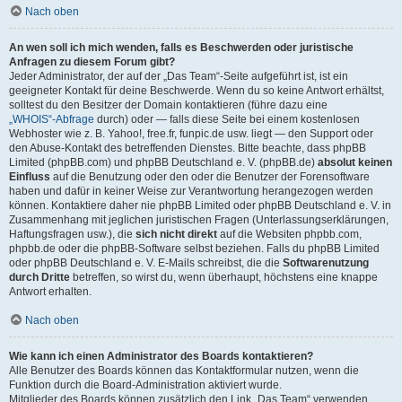
Nach oben
An wen soll ich mich wenden, falls es Beschwerden oder juristische
Anfragen zu diesem Forum gibt?
Jeder Administrator, der auf der „Das Team“-Seite aufgeführt ist, ist ein
geeigneter Kontakt für deine Beschwerde. Wenn du so keine Antwort erhältst,
solltest du den Besitzer der Domain kontaktieren (führe dazu eine
„WHOIS“-Abfrage
durch) oder — falls diese Seite bei einem kostenlosen
Webhoster wie z. B. Yahoo!, free.fr, funpic.de usw. liegt — den Support oder
den Abuse-Kontakt des betreffenden Dienstes. Bitte beachte, dass phpBB
Limited (phpBB.com) und phpBB Deutschland e. V. (phpBB.de)
absolut keinen
Einfluss
auf die Benutzung oder den oder die Benutzer der Forensoftware
haben und dafür in keiner Weise zur Verantwortung herangezogen werden
können. Kontaktiere daher nie phpBB Limited oder phpBB Deutschland e. V. in
Zusammenhang mit jeglichen juristischen Fragen (Unterlassungserklärungen,
Haftungsfragen usw.), die
sich nicht direkt
auf die Websiten phpbb.com,
phpbb.de oder die phpBB-Software selbst beziehen. Falls du phpBB Limited
oder phpBB Deutschland e. V. E-Mails schreibst, die die
Softwarenutzung
durch Dritte
betreffen, so wirst du, wenn überhaupt, höchstens eine knappe
Antwort erhalten.
Nach oben
Wie kann ich einen Administrator des Boards kontaktieren?
Alle Benutzer des Boards können das Kontaktformular nutzen, wenn die
Funktion durch die Board-Administration aktiviert wurde.
Mitglieder des Boards können zusätzlich den Link „Das Team“ verwenden.