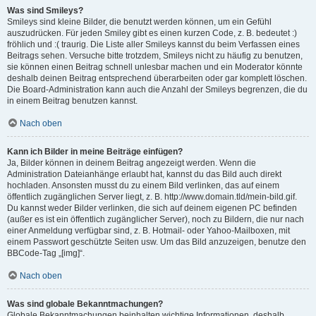
Was sind Smileys?
Smileys sind kleine Bilder, die benutzt werden können, um ein Gefühl
auszudrücken. Für jeden Smiley gibt es einen kurzen Code, z. B. bedeutet :)
fröhlich und :( traurig. Die Liste aller Smileys kannst du beim Verfassen eines
Beitrags sehen. Versuche bitte trotzdem, Smileys nicht zu häufig zu benutzen,
sie können einen Beitrag schnell unlesbar machen und ein Moderator könnte
deshalb deinen Beitrag entsprechend überarbeiten oder gar komplett löschen.
Die Board-Administration kann auch die Anzahl der Smileys begrenzen, die du
in einem Beitrag benutzen kannst.
Nach oben
Kann ich Bilder in meine Beiträge einfügen?
Ja, Bilder können in deinem Beitrag angezeigt werden. Wenn die
Administration Dateianhänge erlaubt hat, kannst du das Bild auch direkt
hochladen. Ansonsten musst du zu einem Bild verlinken, das auf einem
öffentlich zugänglichen Server liegt, z. B. http://www.domain.tld/mein-bild.gif.
Du kannst weder Bilder verlinken, die sich auf deinem eigenen PC befinden
(außer es ist ein öffentlich zugänglicher Server), noch zu Bildern, die nur nach
einer Anmeldung verfügbar sind, z. B. Hotmail- oder Yahoo-Mailboxen, mit
einem Passwort geschützte Seiten usw. Um das Bild anzuzeigen, benutze den
BBCode-Tag „[img]“.
Nach oben
Was sind globale Bekanntmachungen?
Globale Bekanntmachungen beinhalten wichtige Informationen, deshalb