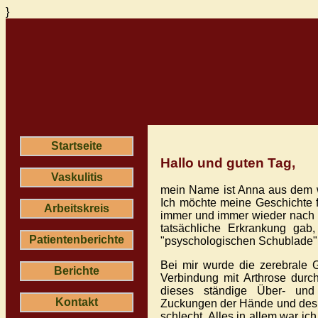
}
Startseite
Hallo und guten Tag,
Vaskulitis
mein Name ist Anna aus dem w
Ich möchte meine Geschichte f
Arbeitskreis
immer und immer wieder nach H
tatsächliche Erkrankung ga
Patientenberichte
"psyschologischen Schublade" 
Bei mir wurde die zerebrale Ge
Berichte
Verbindung mit Arthrose durc
dieses ständige Über- und 
Kontakt
Zuckungen der Hände und des 
schlecht. Alles in allem war i