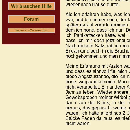
wieder nach Hause durfte.
Wir brauchen Hilfe
Als ich erfahren habe, was ich
Forum
war, und bin immer noch, der 
später darauf zurück kommen, 
dem ich hörte, dass ich nur 
Impressum/Datenschutz
ich Panikattacken hätte, weil
dass ich mir doch jetzt endli
Nach diesem Satz hab ich mic
Erkrankung auch in die Brüche
hochgekommen und man nimmt m
Meine Erfahrung mit Ärzten war
und dass es sinnvoll für mich
diese Angstzustände, die ich h
hörte, wegzubekommen. Man sag
nicht verarbeitet. Ein anderer 
Jahr zu leben. Wieder andere
Gewebsproben meiner Wirbel g
dann von der Klinik, in der m
heraus, das gepfuscht wurde,
waren. Ich hatte allerdings 2
Stücke Faden da raus, es hieß
nicht waren.