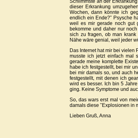
Schlimmste an der Erkrankung i
dieser Erkrankung umzugehen 
Wochen, dann könnte ich geg
endlich ein Ende?" Psysche ha
weil es mir gerade noch gut
bekomme und daher nur noch se
sich zu fragen, ob man krank i
Nähe wäre genial, weil jeder w
Das Internet hat mir bei viele
musste ich jetzt einfach mal s
gerade meine komplette Existen
habe ich festgestellt, bei mir
bei mir damals so, und auch h
festgestellt, mit denen ich g
wird es besser. Ich bin 5 Ja
ging. Keine Symptome und auch
So, das wars erst mal von meine
damals diese "Explosionen in 
Lieben Gruß, Anna