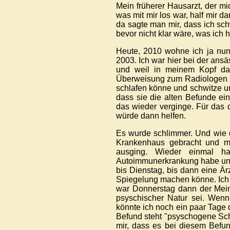
Mein früherer Hausarzt, der m
was mit mir los war, half mir 
da sagte man mir, dass ich sc
bevor nicht klar wäre, was ich
Heute, 2010 wohne ich ja nun 
2003. Ich war hier bei der ansä
und weil in meinem Kopf dam
Überweisung zum Radiologen zu 
schlafen könne und schwitze und
dass sie die alten Befunde ei
das wieder verginge. Für das 
würde dann helfen.
Es wurde schlimmer. Und wie d
Krankenhaus gebracht und mi
ausging. Wieder einmal h
Autoimmunerkrankung habe und
bis Dienstag, bis dann eine Ä
Spiegelung machen könne. Ich 
war Donnerstag dann der Mein
psyschischer Natur sei. Wenn 
könnte ich noch ein paar Tage d
Befund steht "psyschogene Sch
mir, dass es bei diesem Befun